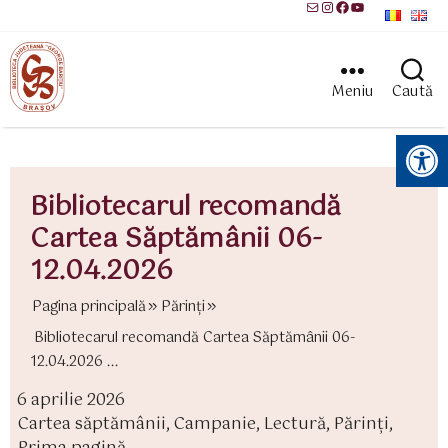
Mail
Instagram
Facebook
YouTube
Meniu
Caută
Instrumente pentru accesibilitate
Bibliotecarul recomandă
Cartea Săptămânii 06-
12.04.2026
Pagina principală
Părinţi
Bibliotecarul recomandă Cartea Săptămânii 06-
12.04.2026 ...
6 aprilie 2026
ată
Cartea săptămânii
,
Campanie
,
Lectură
,
Părinţi
,
rticol
ategorii