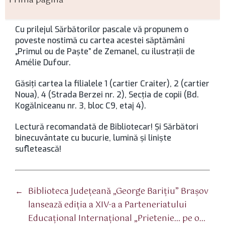
Prima pagină
Cu prilejul Sărbătorilor pascale vă propunem o
poveste nostimă cu cartea acestei săptămâni
„Primul ou de Paşte” de Zemanel, cu ilustraţii de
Amélie Dufour.
Găsiţi cartea la filialele 1 (cartier Craiter), 2 (cartier
Noua), 4 (Strada Berzei nr. 2), Secţia de copii (Bd.
Kogălniceanu nr. 3, bloc C9, etaj 4).
Lectură recomandată de Bibliotecar! Şi Sărbători
binecuvântate cu bucurie, lumină şi linişte
sufletească!
←
Biblioteca Judeţeană „George Bariţiu” Braşov
lansează ediția a XIV-a a Parteneriatului
Educațional Internațional „Prietenie… pe o…