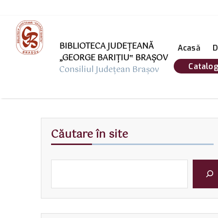
BIBLIOTECA JUDEȚEANĂ
Acasă
D
„GEORGE BARIŢIU‟ BRAŞOV
Catalog
Consiliul Județean Brașov
Căutare în site