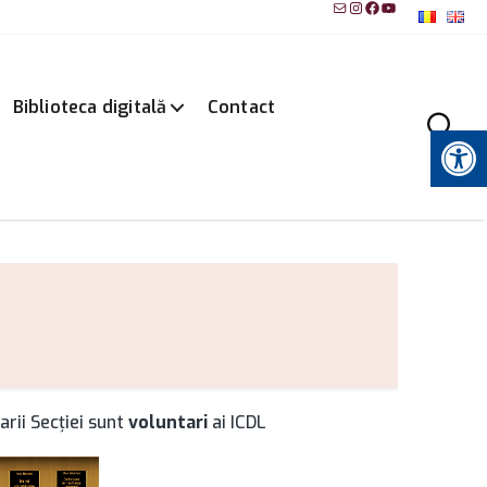
Mail
Instagram
Facebook
YouTube
Biblioteca digitală
Contact
Instrumente pentru accesibilitate
 Secţiei sunt
voluntari
ai ICDL