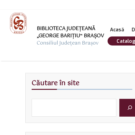
BIBLIOTECA JUDEȚEANĂ
Acasă
D
„GEORGE BARIŢIU‟ BRAŞOV
Catalog
Consiliul Județean Brașov
Căutare în site