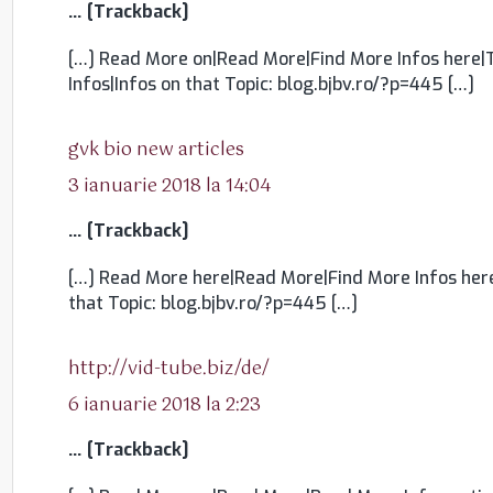
… [Trackback]
[…] Read More on|Read More|Find More Infos here|T
Infos|Infos on that Topic: blog.bjbv.ro/?p=445 […]
spune:
gvk bio new articles
3 ianuarie 2018 la 14:04
… [Trackback]
[…] Read More here|Read More|Find More Infos here
that Topic: blog.bjbv.ro/?p=445 […]
spune:
http://vid-tube.biz/de/
6 ianuarie 2018 la 2:23
… [Trackback]