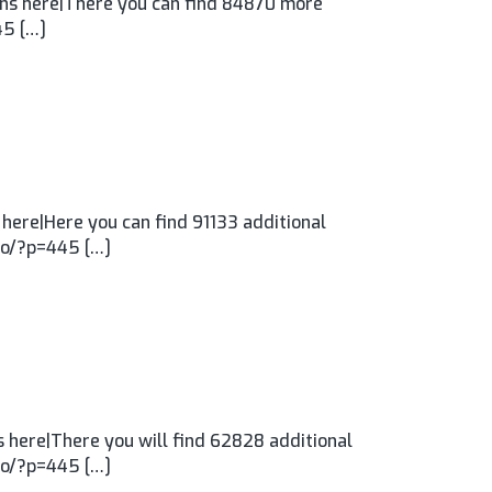
ns here|There you can find 84870 more
45 […]
here|Here you can find 91133 additional
.ro/?p=445 […]
 here|There you will find 62828 additional
.ro/?p=445 […]