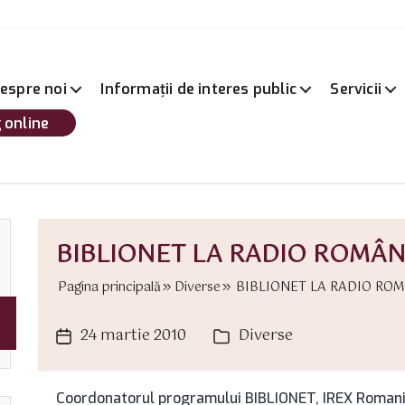
espre noi
Informații de interes public
Servicii
 online
BIBLIONET LA RADIO ROMÂN
Pagina principală
Diverse
BIBLIONET LA RADIO ROM
24 martie 2010
Diverse
Dată
Categorii
articol
Coordonatorul programului BIBLIONET, IREX Romania