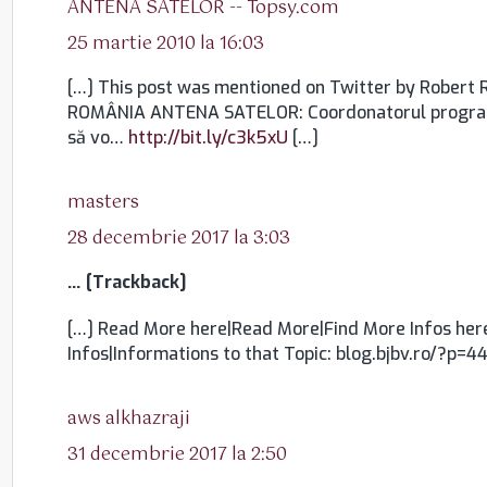
ANTENA SATELOR -- Topsy.com
25 martie 2010 la 16:03
[…] This post was mentioned on Twitter by Robert 
ROMÂNIA ANTENA SATELOR: Coordonatorul programul
să vo…
http://bit.ly/c3k5xU
[…]
spune:
masters
28 decembrie 2017 la 3:03
… [Trackback]
[…] Read More here|Read More|Find More Infos here|
Infos|Informations to that Topic: blog.bjbv.ro/?p=4
spune:
aws alkhazraji
31 decembrie 2017 la 2:50