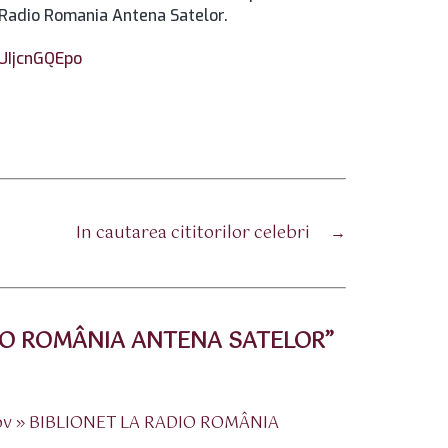
a Radio Romania Antena Satelor.
UIjcnGQEpo
In cautarea cititorilor celebri
→
ADIO ROMÂNIA ANTENA SATELOR”
asov » BIBLIONET LA RADIO ROMÂNIA