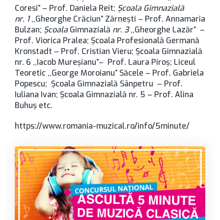
Coresi” – Prof. Daniela Reit;
Școala Gimnazială
nr
.
1
,,Gheorghe Crăciun” Zărneşti – Prof. Annamaria
Bulzan;
Școala
Gimnazială
nr
.
3
,,Gheorghe Lazăr” –
Prof. Viorica Pralea; Școala Profesională Germană
Kronstadt – Prof. Cristian Vieru; Şcoala Gimnazială
nr. 6 ,,Iacob Mureșianu”– Prof. Laura Piroş; Liceul
Teoretic ,,George Moroianu” Săcele – Prof. Gabriela
Popescu; Şcoala Gimnazială Sânpetru – Prof.
Iuliana Ivan; Şcoala Gimnazială nr. 5 – Prof. Alina
Buhuş etc.
https://www.romania-muzical.ro/info/5minute/