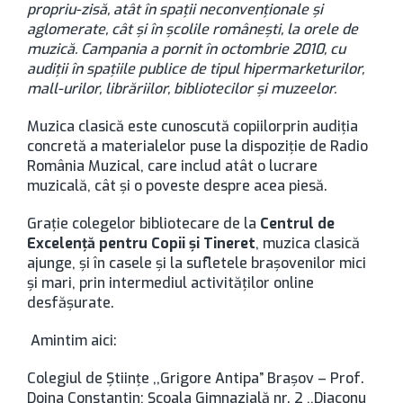
propriu-zisă, atât în spații neconvenționale și
aglomerate, cât și în școlile românești, la orele de
muzică. Campania a pornit în octombrie 2010, cu
audiții în spațiile publice de tipul hipermarketurilor,
mall-urilor, librăriilor, bibliotecilor și muzeelor.
Muzica clasică este cunoscută copiilorprin audiția
concretă a materialelor puse la dispoziție de Radio
România Muzical, care includ atât o lucrare
muzicală, cât și o poveste despre acea piesă.
Grație colegelor bibliotecare de la
Centrul de
Excelenţă pentru Copii şi Tineret
, muzica clasică
ajunge, şi în casele şi la sufletele braşovenilor mici
şi mari, prin intermediul activităților online
desfășurate.
Amintim aici:
Colegiul de Ştiinţe ,,Grigore Antipa” Brașov – Prof.
Doina Constantin; Școala Gimnazială nr. 2 ,,Diaconu