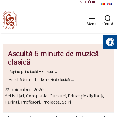
Mail
Instagram
Facebook
YouTube
Meniu
Caută
Instrumente pentru accesibilitate
Ascultă 5 minute de muzică
clasică
Pagina principală
Cursuri
Ascultă 5 minute de muzică clasică ...
23 noiembrie 2020
ată
Activităţi
,
Campanie
,
Cursuri
,
Educaţie digitală
,
rticol
ategorii
Părinţi
,
Profesori
,
Proiecte
,
Știri