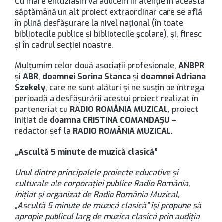
Cu mare entuziasm vă aducem în atenție în această
săptămână un alt proiect extraordinar care se află
în plină desfășurare la nivel naţional (în toate
bibliotecile publice şi bibliotecile şcolare), şi, firesc
şi în cadrul secţiei noastre.
Mulțumim celor două asociații profesionale,
ANBPR
și
ABR
,
doamnei Sorina Stanca
și
doamnei Adriana
Szekely
, care ne sunt alături și ne susţin pe întrega
perioadă a desfășurării acestui proiect realizat în
parteneriat cu
RADIO ROMÂNIA MUZICAL
, proiect
iniţiat de
doamna CRISTINA COMANDAŞU
–
redactor şef la
RADIO ROMÂNIA MUZICAL
.
„Ascultă 5 minute de muzică clasică”
Unul dintre principalele proiecte educative și
culturale ale corporației publice Radio România,
inițiat și organizat de Radio România Muzical,
„Ascultă 5 minute de muzică clasică” își propune să
apropie publicul larg de muzica clasică prin audiția