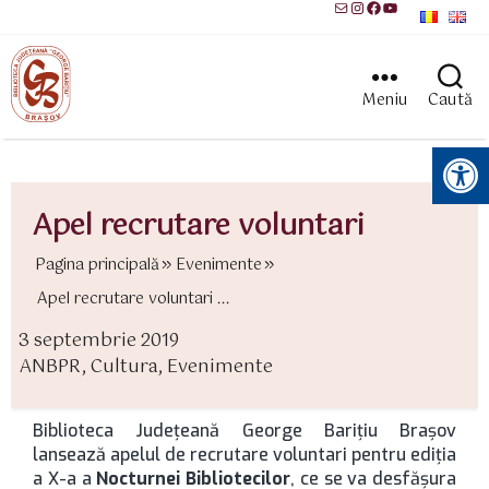
Mail
Instagram
Facebook
YouTube
Meniu
Caută
Instrumente pentru accesibilitate
Apel recrutare voluntari
Pagina principală
Evenimente
Apel recrutare voluntari ...
3 septembrie 2019
ată
ANBPR
,
Cultura
,
Evenimente
rticol
ategorii
Biblioteca Județeană George Barițiu Brașov
lansează apelul de recrutare voluntari pentru ediția
a X-a a
Nocturnei Bibliotecilor
, ce se va desfășura