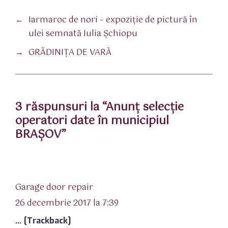
←
Iarmaroc de nori – expoziție de pictură în
ulei semnată Iulia Șchiopu
→
GRĂDINIŢA DE VARĂ
3 răspunsuri la “Anunţ selecţie
operatori date în municipiul
BRAŞOV”
spune:
Garage door repair
26 decembrie 2017 la 7:39
… [Trackback]