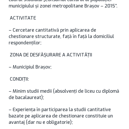
municipiului şi zonei metropolitane Braşov – 2015”.
ACTIVITATE
– Cercetare cantitativă prin aplicarea de
chestionare structurate, faţă în faţă la domiciliul
respondenţilor;
ZONA DE DESFĂŞURARE A ACTIVITĂŢII
– Municipiul Braşov;
CONDIŢII:
– Minim studii medii (absolvenți de liceu cu diplomă
de bacalaureat);
– Experienţa în participarea la studii cantitative
bazate pe aplicarea de chestionare constituie un
avantaj (dar nu e obligatorie);