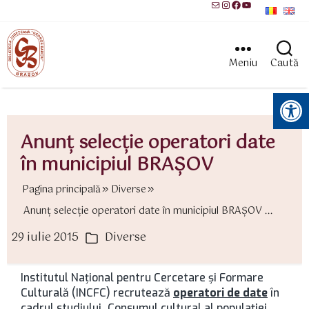
Mail
Instagram
Facebook
YouTube
Meniu
Caută
Instrumente pentru accesibilitate
Anunţ selecţie operatori date
în municipiul BRAŞOV
Pagina principală
Diverse
Anunţ selecţie operatori date în municipiul BRAŞOV ...
29 iulie 2015
Diverse
ată
Categorii
rticol
Institutul Naţional pentru Cercetare şi Formare
Culturală (INCFC) recrutează
operatori de date
în
cadrul studiului „Consumul cultural al populaţiei