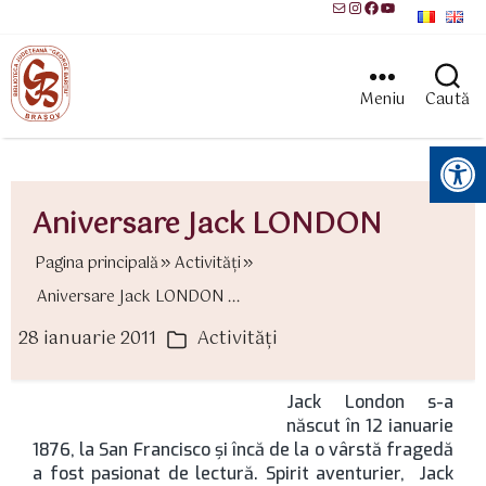
Mail
Instagram
Facebook
YouTube
Meniu
Caută
Instrumente pentru accesibilitate
Aniversare Jack LONDON
Pagina principală
Activităţi
Aniversare Jack LONDON ...
28 ianuarie 2011
Activităţi
ată
Categorii
rticol
Jack London s-a
născut în 12 ianuarie
1876, la San Francisco şi încă de la o vârstă fragedă
a fost pasionat de lectură. Spirit aventurier, Jack