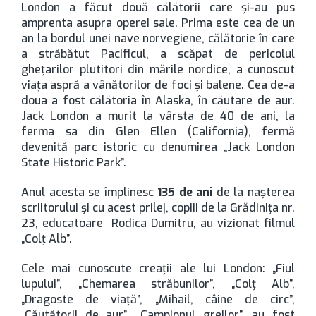
London a făcut două călătorii care şi-au pus
amprenta asupra operei sale. Prima este cea de un
an la bordul unei nave norvegiene, călătorie în care
a străbătut Pacificul, a scăpat de pericolul
gheţarilor plutitori din mările nordice, a cunoscut
viaţa aspră a vânătorilor de foci şi balene. Cea de-a
doua a fost călătoria în Alaska, în căutare de aur.
Jack London a murit la vârsta de 40 de ani, la
ferma sa din Glen Ellen (California), fermă
devenită parc istoric cu denumirea „Jack London
State Historic Park”.
Anul acesta se împlinesc
135 de ani
de la naşterea
scriitorului şi cu acest prilej, copiii de la Grădiniţa nr.
23, educatoare Rodica Dumitru, au vizionat filmul
„Colţ Alb”.
Cele mai cunoscute creaţii ale lui London: „Fiul
lupului”, „Chemarea străbunilor”, „Colţ Alb”,
„Dragoste de viaţă”, „Mihail, câine de circ”,
„Căutătorii de aur”, „Campionul greilor”, au fost