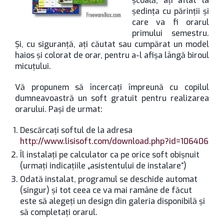
şcoală, aţi aflat la
şedinţa cu părinţii şi
care va fi orarul
primului semestru.
Şi, cu siguranţă, aţi căutat sau cumpărat un model
haios şi colorat de orar, pentru a-l afişa lângă biroul
micuţului.
Vă propunem să încercaţi împreună cu copilul
dumneavoastră un soft gratuit pentru realizarea
orarului. Paşi de urmat:
Descărcaţi softul de la adresa
http://www.lisisoft.com/download.php?id=106406
Îl instalaţi pe calculator ca pe orice soft obişnuit
(urmaţi indicaţiile „asistentului de instalare”)
Odată instalat, programul se deschide automat
(singur) şi tot ceea ce va mai ramâne de făcut
este să alegeţi un design din galeria disponibilă şi
să completaţi orarul.