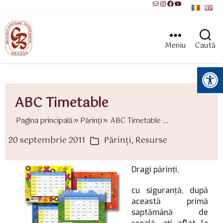
Mail
Instagram
Facebook
YouTube
Meniu
Caută
Instrumente pentru accesibilitate
ABC Timetable
Pagina principală
Părinţi
ABC Timetable ...
20 septembrie 2011
Părinţi
,
Resurse
ată
Categorii
rticol
Dragi părinţi,
cu siguranţă, după
această primă
saptămână de