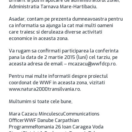
urmarit si pus in aplicare de administratorul zonei,
Administratia Tarnava Mare-Hartibaciu.
Asadar, contam pe prezenta dumneavoastra pentru
ca informatia sa ajunga la cat mai multi oameni
care traiesc si deruleaza diverse activitati
economice in aceasta zona.
Va rugam sa confirmati participarea la conferinta
pana la data de 2 martie 2015 (luni) cel tarziu, pe
aceasta adresa de email – mcazacu@wwfdcp.ro.
Pentru mai multe informatii despre proiectul
coordonat de WWF in aceasta zona, vizitati
www.natura2000transilvania.ro.
Multumim si toate cele bune,
Mara Cazacu MinculescuCommunications
OfficerWWF Danube Carpathian
ProgrammeRomania 26 Ioan Caragea Voda