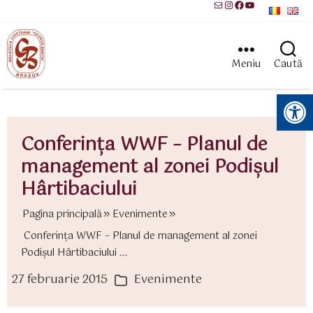
Mail
Instagram
Facebook
YouTube
Meniu
Caută
Instrumente pentru accesibilitate
Conferinţa WWF – Planul de
management al zonei Podişul
Hârtibaciului
Pagina principală
Evenimente
Conferinţa WWF – Planul de management al zonei
Podişul Hârtibaciului ...
27 februarie 2015
Evenimente
ată
Categorii
rticol