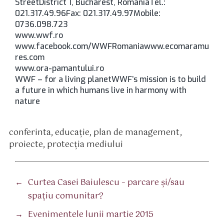
StreetDistrict 1, Bucharest, RomaniaTel.:
021.317.49.96Fax: 021.317.49.97Mobile:
0736.098.723
www.wwf.ro
www.facebook.com/WWFRomaniawww.ecomaramu
res.com
www.ora-pamantului.ro
WWF – for a living planetWWF’s mission is to build
a future in which humans live in harmony with
nature
conferinta
,
educaţie
,
plan de management
,
tichete
proiecte
,
protecţia mediului
←
Curtea Casei Baiulescu – parcare şi/sau
spaţiu comunitar?
→
Evenimentele lunii martie 2015