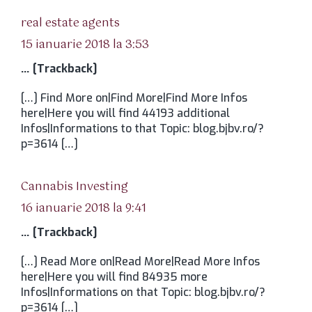
spune:
real estate agents
15 ianuarie 2018 la 3:53
… [Trackback]
[…] Find More on|Find More|Find More Infos
here|Here you will find 44193 additional
Infos|Informations to that Topic: blog.bjbv.ro/?
p=3614 […]
spune:
Cannabis Investing
16 ianuarie 2018 la 9:41
… [Trackback]
[…] Read More on|Read More|Read More Infos
here|Here you will find 84935 more
Infos|Informations on that Topic: blog.bjbv.ro/?
p=3614 […]