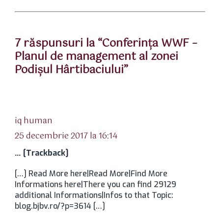
7 răspunsuri la “Conferinţa WWF –
Planul de management al zonei
Podişul Hârtibaciului”
spune:
iq human
25 decembrie 2017 la 16:14
… [Trackback]
[…] Read More here|Read More|Find More
Informations here|There you can find 29129
additional Informations|Infos to that Topic:
blog.bjbv.ro/?p=3614 […]