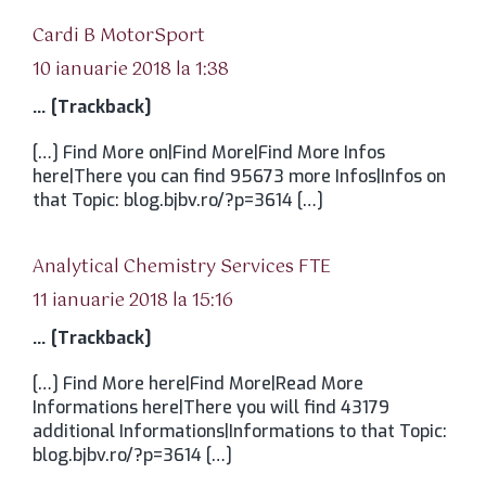
spune:
Cardi B MotorSport
10 ianuarie 2018 la 1:38
… [Trackback]
[…] Find More on|Find More|Find More Infos
here|There you can find 95673 more Infos|Infos on
that Topic: blog.bjbv.ro/?p=3614 […]
spune:
Analytical Chemistry Services FTE
11 ianuarie 2018 la 15:16
… [Trackback]
[…] Find More here|Find More|Read More
Informations here|There you will find 43179
additional Informations|Informations to that Topic:
blog.bjbv.ro/?p=3614 […]