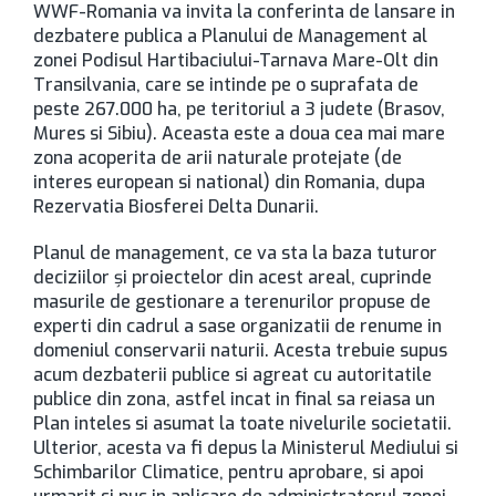
WWF-Romania va invita la conferinta de lansare in
dezbatere publica a Planului de Management al
zonei Podisul Hartibaciului-Tarnava Mare-Olt din
Transilvania, care se intinde pe o suprafata de
peste 267.000 ha, pe teritoriul a 3 judete (Brasov,
Mures si Sibiu). Aceasta este a doua cea mai mare
zona acoperita de arii naturale protejate (de
interes european si national) din Romania, dupa
Rezervatia Biosferei Delta Dunarii.
Planul de management, ce va sta la baza tuturor
deciziilor și proiectelor din acest areal, cuprinde
masurile de gestionare a terenurilor propuse de
experti din cadrul a sase organizatii de renume in
domeniul conservarii naturii. Acesta trebuie supus
acum dezbaterii publice si agreat cu autoritatile
publice din zona, astfel incat in final sa reiasa un
Plan inteles si asumat la toate nivelurile societatii.
Ulterior, acesta va fi depus la Ministerul Mediului si
Schimbarilor Climatice, pentru aprobare, si apoi