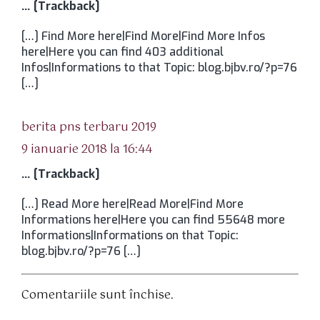
… [Trackback]
[…] Find More here|Find More|Find More Infos
here|Here you can find 403 additional
Infos|Informations to that Topic: blog.bjbv.ro/?p=76
[…]
spune:
berita pns terbaru 2019
9 ianuarie 2018 la 16:44
… [Trackback]
[…] Read More here|Read More|Find More
Informations here|Here you can find 55648 more
Informations|Informations on that Topic:
blog.bjbv.ro/?p=76 […]
Comentariile sunt închise.