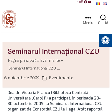
Mail
Instagram
Facebook
YouTube
Meniu
Caută
Instrumente pentru accesibilitate
Seminarul Internaţional CZU
Pagina principală
Evenimente
Seminarul Internaţional CZU ...
6 noiembrie 2009
Evenimente
ată
Categorii
rticol
Dna dr. Victoria Frâncu (Biblioteca Centrală
Universitară „Carol I”) a participat, în perioada 28-
30 octombrie 2009, la Seminarul Internaţional CZU
organizat de Consorţiul CZU la Haga. Atât raportul,