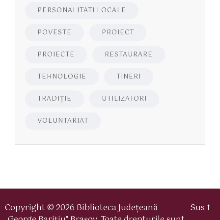
PERSONALITATI LOCALE
POVESTE
PROIECT
PROIECTE
RESTAURARE
TEHNOLOGIE
TINERI
TRADIȚIE
UTILIZATORI
VOLUNTARIAT
Copyright
©
2026
Biblioteca Județeană
Sus
↑
„George Bariţiu‟ Braşov
. Toate drepturile sunt