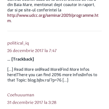
din Baia Mare, mentionat dept coautor in raport,
dar si pe site-ul conferintei la
http://www.udcc.org/seminar2009/programme.ht
m
.
spune:
political_iq
26 decembrie 2017 la 7:47
… [Trackback]
[…] Read More on|Read More|Find More Infos
here|There you can find 2096 more Infos|Infos to
that Topic: blog.bjbv.ro/?p=76 […]
spune:
Coehuuuman
31 decembrie 2017 la 3:28