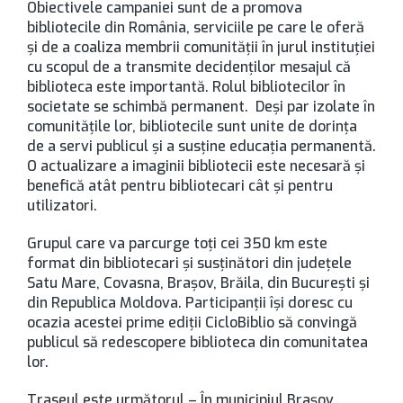
Obiectivele campaniei sunt de a promova
bibliotecile din România, serviciile pe care le oferă
și de a coaliza membrii comunității în jurul instituției
cu scopul de a transmite decidenților mesajul că
biblioteca este importantă. Rolul bibliotecilor în
societate se schimbă permanent. Deși par izolate în
comunitățile lor, bibliotecile sunt unite de dorința
de a servi publicul și a susține educația permanentă.
O actualizare a imaginii bibliotecii este necesară și
benefică atât pentru bibliotecari cât și pentru
utilizatori.
Grupul care va parcurge toți cei 350 km este
format din bibliotecari și susținători din județele
Satu Mare, Covasna, Brașov, Brăila, din București și
din Republica Moldova. Participanții își doresc cu
ocazia acestei prime ediții CicloBiblio să convingă
publicul să redescopere biblioteca din comunitatea
lor.
Traseul este următorul – În municipiul Brașov