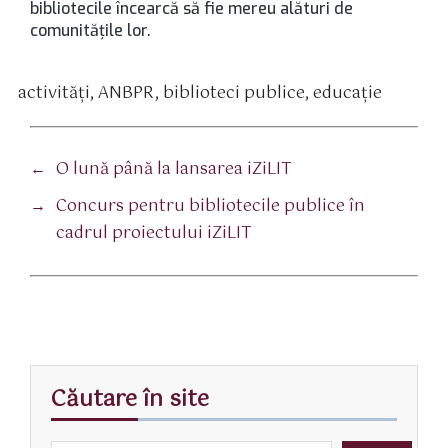
bibliotecile încearcă să fie mereu alături de
comunitățile lor.
activităţi
,
ANBPR
,
biblioteci publice
,
educaţie
tichete
←
O lună până la lansarea iZiLIT
→
Concurs pentru bibliotecile publice în
cadrul proiectului iZiLIT
Căutare în site