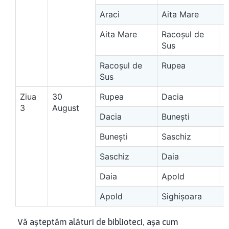
Araci
Aita Mare
1
Aita Mare
Racoşul de
1
Sus
Racoşul de
Rupea
1
Sus
Ziua
30
Rupea
Dacia
1
3
August
Dacia
Buneşti
1
Buneşti
Saschiz
E
Saschiz
Daia
O
Daia
Apold
5
Apold
Sighişoara
1
Vă așteptăm alături de biblioteci, așa cum