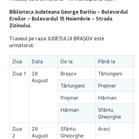
Biblioteca Judeteana George Baritiu – Bulevardul
Eroilor – Bulevardul 15 Noiembrie – Strada
Zizinului.
Traseul pe raza JUDEȚULUI BRAȘOV este
următorul:
Ziua
Data
De la
Până la
D
Ziua 1
28
Braşov
Târlungeni
1
August
Târlungeni
Prejmer
1
Prejmer
Hărman
1
Hărman
Sfântu
1
Gheorghe
Ziua
29
Sfântu
Araci
1
2
August
Gheorghe