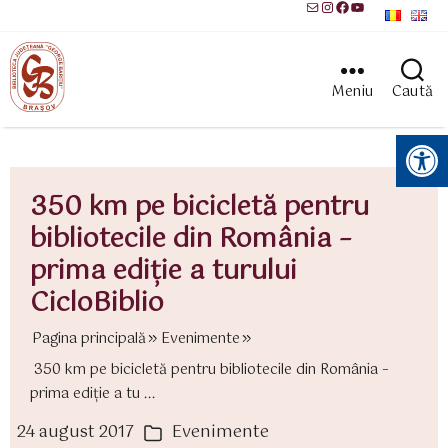
Mail
Instagram
Facebook
YouTube
Meniu
Caută
Instrumente pentru accesibilitate
350 km pe bicicletă pentru
bibliotecile din România –
prima ediție a turului
CicloBiblio
Pagina principală
Evenimente
350 km pe bicicletă pentru bibliotecile din România –
prima ediție a tu ...
24 august 2017
Evenimente
ată
Categorii