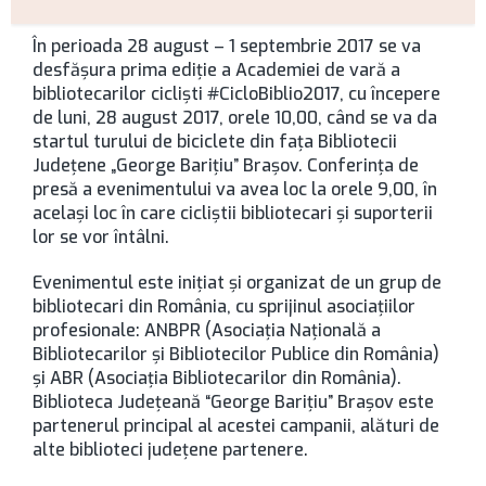
rticol
În perioada 28 august – 1 septembrie 2017 se va
desfășura prima ediție a Academiei de vară a
bibliotecarilor cicliști #CicloBiblio2017, cu începere
de luni, 28 august 2017, orele 10,00, când se va da
startul turului de biciclete din fața Bibliotecii
Județene „George Barițiu” Brașov. Conferința de
presă a evenimentului va avea loc la orele 9,00, în
același loc în care cicliștii bibliotecari și suporterii
lor se vor întâlni.
Evenimentul este inițiat și organizat de un grup de
bibliotecari din România, cu sprijinul asociațiilor
profesionale: ANBPR (Asociația Națională a
Bibliotecarilor și Bibliotecilor Publice din România)
și ABR (Asociația Bibliotecarilor din România).
Biblioteca Județeană “George Barițiu” Brașov este
partenerul principal al acestei campanii, alături de
alte biblioteci județene partenere.