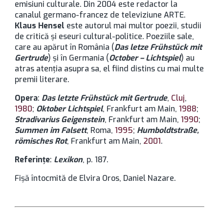
emisiuni culturale. Din 2004 este redactor la
canalul germano-francez de televiziune ARTE.
Klaus Hensel
este autorul mai multor poezii, studii
de critică şi eseuri cultural-politice. Poeziile sale,
care au apărut în România (
Das letze Frühstück mit
Gertrude
) şi în Germania (
October – Lichtspiel
) au
atras atenţia asupra sa, el fiind distins cu mai multe
premii literare.
Opera
:
Das letzte Frühstück mit Gertrude
,
Cluj
,
1980
;
Oktober Lichtspiel
, Frankfurt am Main,
1988
;
Stradivarius Geigenstein
, Frankfurt am Main,
1990
;
Summen im Falsett
, Roma,
1995
;
Humboldtstraße,
römisches Rot
, Frankfurt am Main,
2001
.
Referinţe
:
Lexikon
, p. 187.
Fișă întocmită de Elvira Oros, Daniel Nazare.