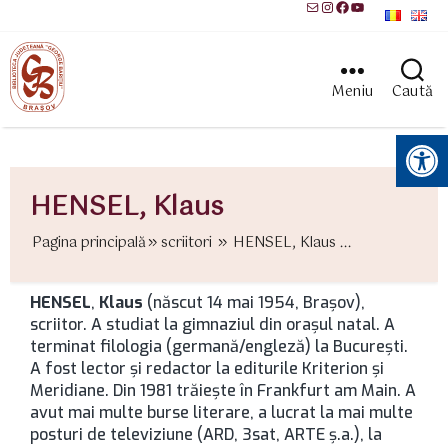
Mail
Instagram
Facebook
YouTube
Meniu
Caută
Instrumente pentru accesibilitate
HENSEL, Klaus
Pagina principală
scriitori
HENSEL, Klaus ...
HENSEL
,
Klaus
(născut 14 mai 1954, Brașov),
scriitor. A studiat la gimnaziul din oraşul natal. A
terminat filologia (germană/engleză) la București.
A fost lector și redactor la editurile Kriterion şi
Meridiane. Din 1981 trăieşte în Frankfurt am Main. A
avut mai multe burse literare, a lucrat la mai multe
posturi de televiziune (ARD, 3sat, ARTE ș.a.), la