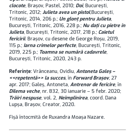
clocote
, Brașov, Pastel, 2010;
Doi
, București,
Tritonic, 2012;
Julieta avea un pistol
,București,
Tritonic, 2014, 206 p.;
Un glonț pentru Julieta
,
București, Tritonic, 2016, 228 p.;
Nu dați cu pietre în
Julieta
, București, Tritonic, 2017, 218 p.;
Caietul
fericirii
. Brașov, cu desene de George Roșu, 2019,
115 p.;
Iarna crimelor perfecte
, București, Tritonic,
2019, 225 p.;
Toamna se numără cadavrele
,
București, Tritonic, 2020, 243 p.
Referințe
: Vrânceanu, Ovidiu,
Antoneta Galeș –
<<repetentă>> la succes
, în
Forward
Brașov
, 27
apr. 2017; Galeș, Antoneta,
Antrenor de fericire
, în
Dilema veche
, nr. 832, 30 ianuarie – 5 febr. 2020;
Trăiri nespuse
, vol. 2,
Neîmplinirea
, coord. Dana
Lupșa, Brașov, Creator, 2020.
Fișă întocmită de Ruxandra Moașa Nazare.