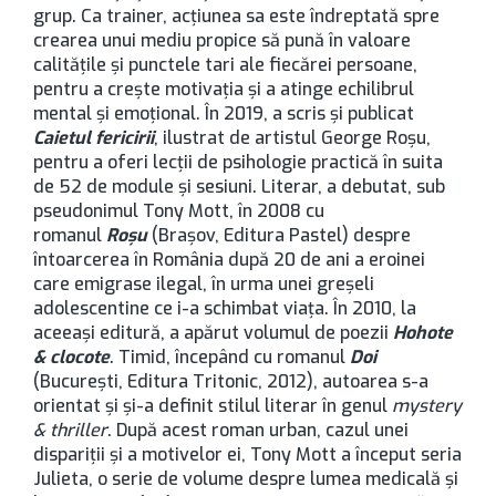
grup. Ca trainer, acțiunea sa este îndreptată spre
crearea unui mediu propice să pună în valoare
calitățile și punctele tari ale fiecărei persoane,
pentru a crește motivația și a atinge echilibrul
mental și emoțional. În 2019, a scris și publicat
Caietul fericirii
, ilustrat de artistul George Roșu,
pentru a oferi lecții de psihologie practică în suita
de 52 de module și sesiuni. Literar, a debutat, sub
pseudonimul Tony Mott, în 2008 cu
romanul
Roșu
(Brașov, Editura Pastel) despre
întoarcerea în România după 20 de ani a eroinei
care emigrase ilegal, în urma unei greșeli
adolescentine ce i-a schimbat viața. În 2010, la
aceeași editură, a apărut volumul de poezii
Hohote
& clocote
. Timid, începând cu romanul
Doi
(București, Editura Tritonic, 2012), autoarea s-a
orientat și și-a definit stilul literar în genul
mystery
& thriller
. După acest roman urban, cazul unei
dispariții și a motivelor ei, Tony Mott a început seria
Julieta, o serie de volume despre lumea medicală și