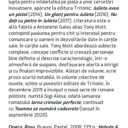
lupta pentru întâietatea pe piața a unor cercetări
inovatoare, apărute la editura Tritonic:
Julieta avea
un pistol
(2014),
Un glonț pentru Julieta
(2016),
Nu
dați cu pietre în Julieta
(2017). Literatura este o
altă fațetă a Antonetei Galeș alias Tony Mott,
contopind pasiunea pentru citit și interesul pentru
comunicare și oameni în dezvoltările date în cărțile
sale. În cărțile sale, Tony Mott abordează subiecte
complexe, concepe conflicte și creează personaje
bine definite și descrise caracteriologic, într-o
atmosferă de suspans, desfășurare alertă a intrigii
și cu finaluri imprevizibile. Alături de volume, scrie
proză scurtă notabilă, în volume colective de
nuvele, schițe și povestiri editate de Tritonic. În
decembrie 2019 a început o nouă serie de romane
polițiste, numită Gigi Alexa, odată lansarea
romanului
Iarna crimelor perfecte
, continuat
cu
Toamna se numără cadavrele
(lansat în
septembrie 2020).
Opera
:
Ro
șu
, Brașov, Pastel, 2008, 139 p.;
Hohote &