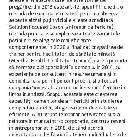
acesteia. A absolvit diferite alte forme de
pregătire: din 2013 este art-terapeut Phronetik, o
metodă de exprimare creativă pentru a observa
aspecte altfel puțin vizibile și este acreditată
Solution Focused Coach (antrenor de fericire),
metodă prin care se explorează toate variantele
posibile și se aleg cele mai eficiente
comportamente. În 2020 a finalizat pregătirea de
trainer pentru facilitatori de sănătate mintală
(Menthal Health Facilitator Trainer), care îi permită
să formeze alți specialiști în domeniu. În 2014, cu
experiența de consultant în resurse umane și în
comunicare, a pornit pe cont propriu și a fondat
compania Sonas, al cărei nume înseamnă fericire în
limba irlandeză. Scopul acesteia este creșterea
capacității oamenilor de a fi fericiți prin studierea
comportamentelor, alegerea celor dezirabile și
eficiente. A întrerupt temporar activitatea și s-a
reîntors în munca într-o corporație, pentru a reveni
în antreprenoriat în 2018, de când acordă
consultanță și desfășoară ateliere individuale și de