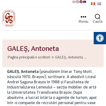
Mail
Instagram
Facebook
YouTube
Meniu
Caută
Instrumente pentru accesibilitate
GALEȘ, Antoneta
Pagina principală
scriitori
GALEȘ, Antoneta ...
GALEȘ, Antoneta
(pseudonim literar Tony Mott,
născută 1970, Brașov), scriitoare. A absolvit Liceul
Andrei Șaguna Brașov în 1988 și Facultatea de
Industrializarea Lemnului – secția mobilier de artă
la Universitatea Transilvania Brașov. După
absolvire, a lucrat întâi la o agenție de turism, apoi
într-o companie de recrutări personal pentru vase