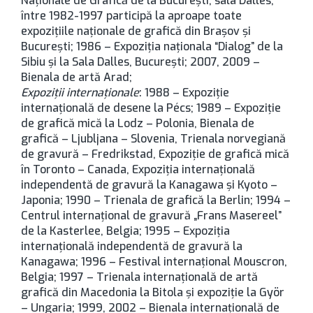
Naţionale de Grafică de la București, sala Dalles;
între 1982-1997 participă la aproape toate
expoziţiile naţionale de grafică din Braşov şi
Bucureşti; 1986 – Expoziţia naţionala “Dialog” de la
Sibiu şi la Sala Dalles, Bucureşti; 2007, 2009 –
Bienala de artă Arad;
Expoziţii internaţionale
: 1988 – Expoziţie
internaţională de desene la Pécs; 1989 – Expoziţie
de grafică mică la Lodz – Polonia, Bienala de
grafică – Ljubljana – Slovenia, Trienala norvegiană
de gravură – Fredrikstad, Expoziţie de grafică mică
în Toronto – Canada, Expoziţia internaţională
independentă de gravură la Kanagawa şi Kyoto –
Japonia; 1990 – Trienala de grafică la Berlin; 1994 –
Centrul internaţional de gravură „Frans Masereel”
de la Kasterlee, Belgia; 1995 – Expoziţia
internaţională independentă de gravură la
Kanagawa; 1996 – Festival internaţional Mouscron,
Belgia; 1997 – Trienala internaţională de artă
grafică din Macedonia la Bitola şi expoziţie la Györ
– Ungaria; 1999, 2002 – Bienala internaţională de