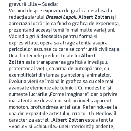
gravură Lilla – Suedia;
Vorbind despre expoziţia de grafică deschisă la
redacţia ziarului
Brassoi Lapok
,
Albert Zoltán
îşi
apreciază lucrările ca fiind o grafică de experienţă,
prezentând aceeaşi temă în mai multe variaţiuni.
Vădind o grijă deosebită pentru formă şi
expresivitate, opera sa atrage atenţia asupra
pericolelor ascunse cu care se confruntă civilizaţia.
Una din temele predilecte ale lui
Albert
Zoltán
este transpunerea grafică a învelişului
protector al vieţii, ca armă de autoapărare, cu
exemplificări din lumea plantelor şi animalelor.
Evoluţia vieţii se îmbină în grafica sa cu cele mai
avansate elemente ale tehnicii. Cu modestie îşi
numeşte lucrările „Forme imaginare”, dar o privire
mai atentă ne dezvăluie, sub un înveliş aparent
monoton, profunzimea artei sale. Referindu-se la
una din expoziţiile artistului, criticul Th. Redlow îl
caracteriza astfel: „
Albert Zoltán
este atent la
«vocile» şi «chipurile» unei interiorităţi ardente,