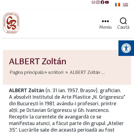
Mail
Instagram
Facebook
YouTube
Meniu
Caută
Instrumente pentru accesibilitate
ALBERT Zoltán
Pagina principală
scriitori
ALBERT Zoltán ...
ALBERT Zoltán
(n. 31 ian. 1957, Brașov), grafician.
A absolvit Institutul de Arte Plastice „N. Grigorescu”
din București în 1981, avându-i profesori, printre
alţii, pe Octavian Grigorescu şi Gh. Ivancenco.
Receptiv la curentele de avangardă ce se
manifestau atunci, a făcut parte din grupul „Atelier
35”. Lucrările sale din această perioadă au fost