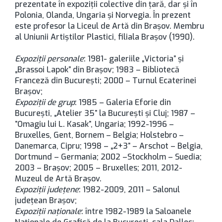
prezentate în expoziţii colective din ţară, dar şi în
Polonia, Olanda, Ungaria şi Norvegia. În prezent
este profesor la Liceul de Artă din Brașov. Membru
al Uniunii Artiştilor Plastici, filiala Braşov (1990).
Expoziţii personale
: 1981- galeriile „Victoria” şi
„Brassoi Lapok” din Brașov; 1983 – Bibliotecă
Franceză din București; 2000 – Turnul Ecaterinei
Brașov;
Expoziţii de grup
: 1985 – Galeria Eforie din
București, „Atelier 35” la București şi Cluj; 1987 –
”Omagiu lui L. Kasak”, Ungaria; 1992-1996 –
Bruxelles, Gent, Bornem – Belgia; Holstebro –
Danemarca, Cipru; 1998 – „2+3” – Arschot – Belgia,
Dortmund – Germania; 2002 –Stockholm – Suedia;
2003 – Brașov; 2005 – Bruxelles; 2011, 2012-
Muzeul de Artă Brașov.
Expoziţii judeţene
: 1982-2009, 2011 – Salonul
judeţean Braşov;
Expoziţii naţionale
: între 1982-1989 la Saloanele