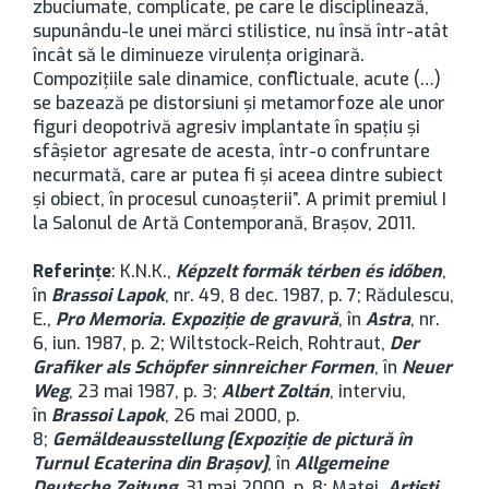
zbuciumate, complicate, pe care le disciplinează,
supunându-le unei mărci stilistice, nu însă într-atât
încât să le diminueze virulenţa originară.
Compoziţiile sale dinamice, conflictuale, acute (…)
se bazează pe distorsiuni şi metamorfoze ale unor
figuri deopotrivă agresiv implantate în spaţiu şi
sfâşietor agresate de acesta, într-o confruntare
necurmată, care ar putea fi şi aceea dintre subiect
şi obiect, în procesul cunoaşterii”. A primit premiul I
la Salonul de Artă Contemporană, Braşov, 2011.
Referinţe
: K.N.K.,
Képzelt formák térben és időben
,
în
Brassoi Lapok
, nr. 49, 8 dec. 1987, p. 7; Rădulescu,
E.,
Pro Memoria. Expoziţie de gravură
, în
Astra
, nr.
6, iun. 1987, p. 2; Wiltstock-Reich, Rohtraut,
Der
Grafiker als Schöpfer sinnreicher Formen
, în
Neuer
Weg
, 23 mai 1987, p. 3;
Albert Zoltán
, interviu,
în
Brassoi Lapok
, 26 mai 2000, p.
8;
Gemäldeausstellung [Expoziţie de pictură în
Turnul Ecaterina din Brașov]
, în
Allgemeine
Deutsche Zeitung
, 31 mai 2000, p. 8; Matei,
Artişti
,