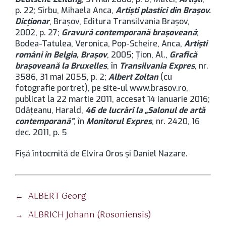
p. 22; Sîrbu, Mihaela Anca,
Artişti plastici din Brașov.
Dicţionar
, Brașov, Editura Transilvania Brașov,
2002, p. 27;
Gravură contemporană braşoveană
;
Bodea-Tatulea, Veronica, Pop-Scheire, Anca,
Artişti
români în Belgia, Brașov
, 2005; Ţion, Al.,
Grafică
braşoveană la Bruxelles
, în
Transilvania Expres
, nr.
3586, 31 mai 2055, p. 2;
Albert Zoltan
(cu
fotografie portret), pe site-ul www.brasov.ro,
publicat la 22 martie 2011, accesat 14 ianuarie 2016;
Odăţeanu, Harald,
46 de lucrări la „Salonul de artă
contemporană”
, în
Monitorul Expres
, nr. 2420, 16
dec. 2011, p. 5
Fişă întocmită de Elvira Oros şi Daniel Nazare.
←
ALBERT Georg
→
ALBRICH Johann (Rosoniensis)