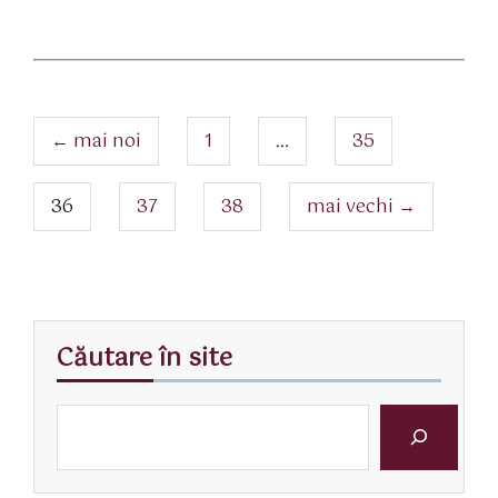
rticol
Navigare
articole
pagina
pagina
←
mai noi
1
…
35
pagina
pagina
pagina
36
37
38
mai vechi
→
Căutare în site