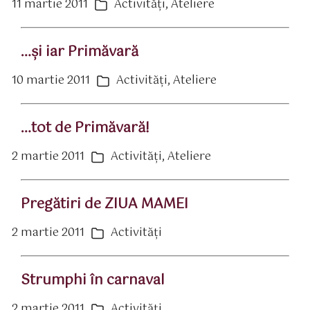
11 martie 2011
Activităţi
,
Ateliere
ată
Categorii
rticol
…şi iar Primăvară
10 martie 2011
Activităţi
,
Ateliere
ată
Categorii
rticol
…tot de Primăvară!
2 martie 2011
Activităţi
,
Ateliere
ată
Categorii
rticol
Pregătiri de ZIUA MAMEI
2 martie 2011
Activităţi
ată
Categorii
rticol
Strumphi în carnaval
2 martie 2011
Activităţi