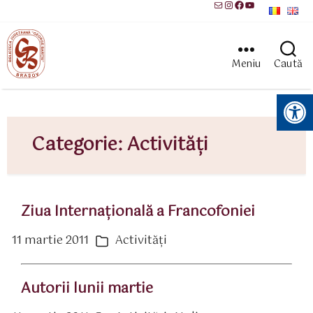
Mail
Instagram
Facebook
YouTube
Meniu
Caută
Instrumente pentru accesibilitate
Categorie:
Activităţi
Ziua Internaţională a Francofoniei
11 martie 2011
Activităţi
ată
Categorii
rticol
Autorii lunii martie