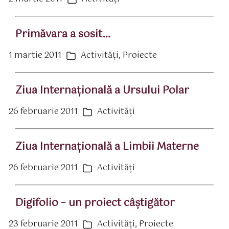
ată
Categorii
rticol
Primăvara a sosit…
1 martie 2011
Activităţi
,
Proiecte
ată
Categorii
rticol
Ziua Internaţională a Ursului Polar
26 februarie 2011
Activităţi
ată
Categorii
rticol
Ziua Internaţională a Limbii Materne
26 februarie 2011
Activităţi
ată
Categorii
rticol
Digifolio – un proiect câştigător
23 februarie 2011
Activităţi
,
Proiecte
ată
Categorii