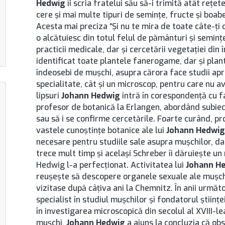
Hedwig
îi scria fratelui său să-i trimită atât reţet
cere şi mai multe tipuri de seminţe, fructe şi boabe 
Acesta mai preciza “Şi nu te mira de toate câte-ţi 
o alcătuiesc din totul felul de pământuri şi seminţ
practicii medicale, dar şi cercetării vegetaţiei din 
identificat toate plantele fanerogame, dar şi pla
îndeosebi de muşchi, asupra cărora face studii apro
specialitate, cât şi un microscop, pentru care nu a
lipsuri
Johann Hedwig
intră în corespondenţă cu f
profesor de botanică la Erlangen, abordând subiec
sau să i se confirme cercetările. Foarte curând, pr
vastele cunoştinţe botanice ale lui
Johann Hedwig
necesare pentru studiile sale asupra muşchilor, da
trece mult timp şi acelaşi Schreber îi dăruieşte un
Hedwig l-a perfecţionat. Activitatea lui
Johann H
reuşeşte să descopere organele sexuale ale muşchil
vizitase după câţiva ani la Chemnitz. În anii urmă
specialist în studiul muşchilor şi fondatorul ştiinţe
în investigarea microscopică din secolul al XVIII-l
muşchi,
Johann Hedwig
a ajuns la concluzia că obs