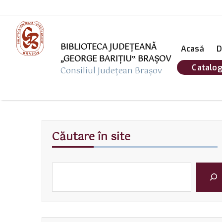
BIBLIOTECA JUDEȚEANĂ
Acasă
D
„GEORGE BARIŢIU‟ BRAŞOV
Catalog
Consiliul Județean Brașov
Căutare în site