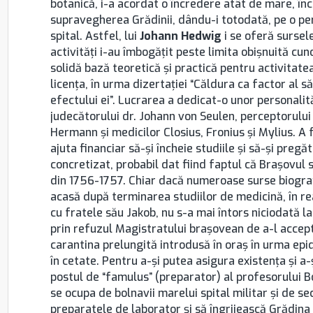
botanică, i-a acordat o încredere atât de mare, încâ
supravegherea Grădinii, dându-i totodată, pe o peri
spital. Astfel, lui
J
ohann Hedwig
i se oferă sursel
activităţi i-au îmbogăţit peste limita obişnuită cu
solidă bază teoretică şi practică pentru activitatea 
licenţa, în urma dizertaţiei “Căldura ca factor al s
efectului ei”. Lucrarea a dedicat-o unor personalit
judecătorului dr. Johann von Seulen, perceptorulu
Hermann şi medicilor Closius, Fronius şi Mylius. A f
ajuta financiar să-şi încheie studiile şi să-şi preg
concretizat, probabil dat fiind faptul că Braşovu
din 1756-1757. Chiar dacă numeroase surse biogra
acasă după terminarea studiilor de medicină, în r
cu fratele său Jakob, nu s-a mai întors niciodată l
prin refuzul Magistratului braşovean de a-l accept
carantina prelungită introdusă în oraş în urma epid
în cetate. Pentru a-şi putea asigura existenţa şi a-
postul de “famulus” (preparator) al profesorului Bo
se ocupa de bolnavii marelui spital militar şi de se
preparatele de laborator şi să îngrijească Grădina