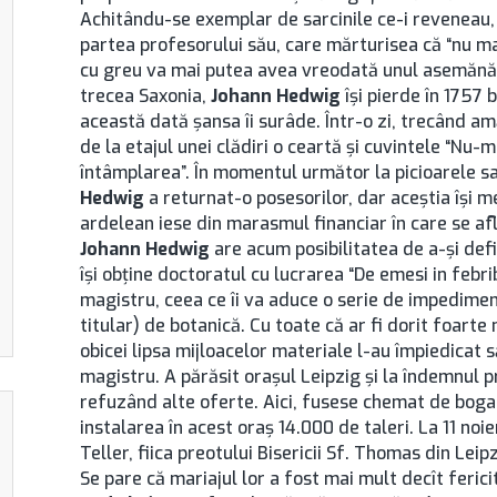
Achitându-se exemplar de sarcinile ce-i reveneau, 
partea profesorului său, care mărturisea că “nu 
cu greu va mai putea avea vreodată unul asemănăto
trecea Saxonia,
Johann Hedwig
îşi pierde în 1757 b
această dată şansa îi surâde. Într-o zi, trecând amă
de la etajul unei clădiri o ceartă şi cuvintele “Nu-mi
întâmplarea”. În momentul următor la picioarele sa
Hedwig
a returnat-o posesorilor, dar aceştia îşi me
ardelean iese din marasmul financiar în care se a
Johann Hedwig
are acum posibilitatea de a-şi defi
îşi obţine doctoratul cu lucrarea “De emesi in febr
magistru, ceea ce îi va aduce o serie de impedimen
titular) de botanică. Cu toate că ar fi dorit foart
obicei lipsa mijloacelor materiale l-au împiedicat s
magistru. A părăsit oraşul Leipzig şi la îndemnul p
refuzând alte oferte. Aici, fusese chemat de bogat
instalarea în acest oraş 14.000 de taleri. La 11 no
Teller, fiica preotului Bisericii Sf. Thomas din Leip
Se pare că mariajul lor a fost mai mult decît ferici