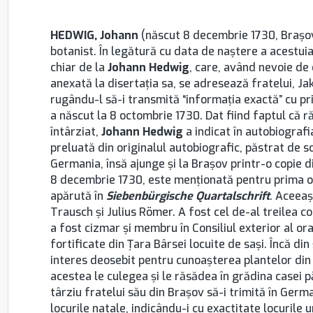
HEDWIG, Johann
(născut 8 decembrie 1730, Brașov
botanist. În legătură cu data de naştere a acestuia 
chiar de la
Johann Hedwig
, care, având nevoie de
anexată la disertaţia sa, se adresează fratelui, J
rugându-l să-i transmită “informaţia exactă” cu pri
a născut la 8 octombrie 1730. Dat fiind faptul că r
întârziat,
Johann Hedwig
a indicat în autobiografi
preluată din originalul autobiografic, păstrat de so
Germania, însă ajunge şi la Brașov printr-o copie di
8 decembrie 1730, este menţionată pentru prima o
apărută în
Siebenbürgische Quartalschrift
. Aceeaşi
Trausch şi Julius Römer. A fost cel de-al treilea c
a fost cizmar şi membru în Consiliul exterior al or
fortificate din Ţara Bârsei locuite de saşi. Încă d
interes deosebit pentru cunoaşterea plantelor din 
acestea le culegea şi le răsădea în grădina casei p
târziu fratelui său din Brașov să-i trimită în Germ
locurile natale, indicându-i cu exactitate locurile u