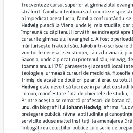
frecventeze cursul superior al gimnaziului evanghe
strălucit, familia intenţiona să-l orienteze spre s
a împiedicat acest lucru, familia confruntându-se 
Hedwig
pleacă la Viena, unde îşi reia studiile, dar
împreună cu căpitanul Horváth, se îndreaptă spre B
cursurile gimnaziului evanghelic. A fost o perioad
mărturiseşte fratelui său, Jakob într-o scrisoare 
veniturile necesare existenţei, cânta la vioară, pian 
Saxonia, unde a plecat cu prietenul său, Helwig, d
toamna anului 1751 părăseşte şi această localitate,
teologie şi urmează cursuri de medicină, filosofie 
trimişi de acasă de două ori pe an, îi erau cu totul 
Hedwig
este nevoit să lucreze în paralel cu studiile
comun, manifestate faţă de obiectele de studiu, i-a
Printre aceştia se remarcă profesorii de botanică,
unul din biografii lui
Johann Hedwig
, afirma: “Ludw
prelegere publică, râvna, aptitudinile şi cunoştin
serviciile aduse înaltei Instituţii la amenajarea Grăd
îmbogăţirea colecţiilor publice cu o serie de prep