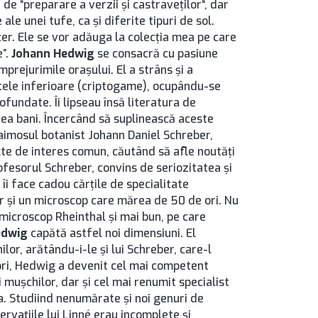
e de “preparare a verzii şi castraveţilor“, dar
ale unei tufe, ca şi diferite tipuri de sol.
cer. Ele se vor adăuga la colecţia mea pe care
e”.
Johann Hedwig
se consacră cu pasiune
împrejurimile oraşului. El a strâns şi a
ntele inferioare (criptogame), ocupându-se
fundate. Îi lipseau însă literatura de
vea bani. Încercând să suplinească aceste
aimosul botanist Johann Daniel Schreber,
te de interes comun, căutând să afle noutăţi
ofesorul Schreber, convins de seriozitatea şi
îi face cadou cărţile de specialitate
r şi un microscop care mărea de 50 de ori. Nu
 microscop Rheinthal şi mai bun, pe care
edwig
capătă astfel noi dimensiuni. El
or, arătându-i-le şi lui Schreber, care-l
tori, Hedwig a devenit cel mai competent
i muşchilor, dar şi cel mai renumit specialist
ea. Studiind nenumărate şi noi genuri de
ervaţiile lui Linné erau incomplete şi