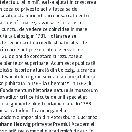
lectului şi inimii”, ea l-a ajutat în creşterea
în ceea ce priveşte activitatea sa de
sitatea stabilirii într-un consacrat centru
 mari de afirmare şi avansare în cariera
une punctul de vedere ce coincidea în mare
ută la Leipzig în 1781. Hotărârea se
te recunoscut ca medic şi naturalist de
i în care sunt prezentate observaţiile şi
n 20 de ani de cercetare şi rezultatele
ă a plantelor superioare. Acum este publicată
zică şi istorie naturală din Leipzig, lucrarea
adevăratele organe sexuale ale muşchilor şi
 publicată în 1788 la Chemnitz. În 1782, îi
r “Fundamentum historiae naturalis muscorum
aţiilor critice făcute de unii specialişti
 cu argumente bine fundamentate. În 1783,
onsacrat identificării organelor
Academia Imperială din Petersburg. Lucrarea
ohann Hedwig
primeşte Premiul Academiei
re se adăuga o medalie academică de aur, în