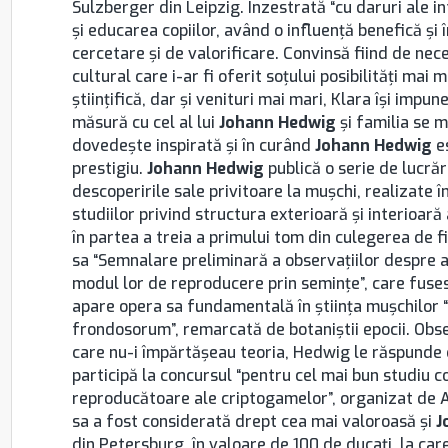
Sulzberger din Leipzig. Înzestrată “cu daruri ale inte
şi educarea copiilor, având o influenţă benefică şi 
cercetare şi de valorificare. Convinsă fiind de nece
cultural care i-ar fi oferit soţului posibilităţi mai
ştiinţifică, dar şi venituri mai mari, Klara îşi imp
măsură cu cel al lui
Johann Hedwig
şi familia se m
dovedeşte inspirată şi în curând
Johann Hedwig
es
prestigiu.
Johann Hedwig
publică o serie de lucrăr
descoperirile sale privitoare la muşchi, realizate î
studiilor privind structura exterioară şi interioar
în partea a treia a primului tom din culegerea de fi
sa “Semnalare preliminară a observaţiilor despre 
modul lor de reproducere prin seminţe”, care fusese
apare opera sa fundamentală în ştiinţa muşchilo
frondosorum”, remarcată de botaniştii epocii. Observ
care nu-i împărtăşeau teoria, Hedwig le răspunde
participă la concursul “pentru cel mai bun studiu c
reproducătoare ale criptogamelor”, organizat de 
sa a fost considerată drept cea mai valoroasă şi
J
din Petersburg, în valoare de 100 de ducaţi, la ca