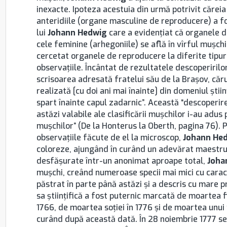
inexacte. Ipoteza acestuia din urmă potrivit cărei
anteridiile (organe masculine de reproducere) a fo
lui
Johann Hedwig
care a evidenţiat că organele d
cele feminine (arhegoniile) se află în vîrful muşchi
cercetat organele de reproducere la diferite tipuri
observaţiile. Încântat de rezultatele descoperirilor
scrisoarea adresată fratelui său de la Braşov, căru
realizată [cu doi ani mai înainte] din domeniul ştiin
spart înainte capul zadarnic”. Această “descoperire
astăzi valabile ale clasificării muşchilor i-au adus
muşchilor” (De la Honterus la Oberth, pagina 76). P
observaţiile făcute de el la microscop,
Johann He
coloreze, ajungând în curând un adevărat maestru î
desfăşurate într-un anonimat aproape total,
Joha
muşchi, creând numeroase specii mai mici cu caracte
păstrat în parte până astăzi şi a descris cu mare p
sa ştiinţifică a fost puternic marcată de moartea fii
1766, de moartea soţiei în 1776 şi de moartea unui f
curând după această dată. În 28 noiembrie 1777 s