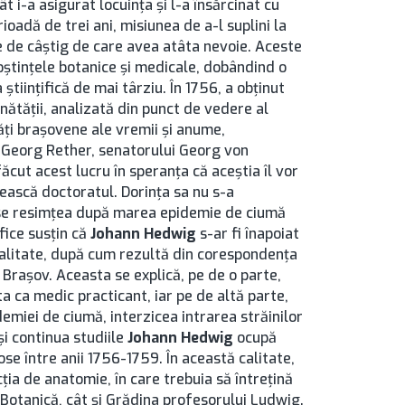
t i-a asigurat locuinţa şi l-a însărcinat cu
oadă de trei ani, misiunea de a-l suplini la
e de câştig de care avea atâta nevoie. Aceste
noştinţele botanice şi medicale, dobândind o
ştiinţifică de mai târziu. În 1756, a obţinut
ănătăţii, analizată din punct de vedere al
ăţi braşovene ale vremii şi anume,
i Georg Rether, senatorului Georg von
ăcut acest lucru în speranţa că aceştia îl vor
ătească doctoratul. Dorinţa sa nu s-a
l se resimţea după marea epidemie de ciumă
fice susţin că
Johann Hedwig
s-ar fi înapoiat
ealitate, după cum rezultă din corespondenţa
a Braşov. Aceasta se explică, pe de o parte,
a ca medic practicant, iar pe de altă parte,
emiei de ciumă, interzicea intrarea străinilor
şi continua studiile
Johann Hedwig
ocupă
se între anii 1756-1759. În această calitate,
cţia de anatomie, în care trebuia să întreţină
 Botanică, cât şi Grădina profesorului Ludwig.