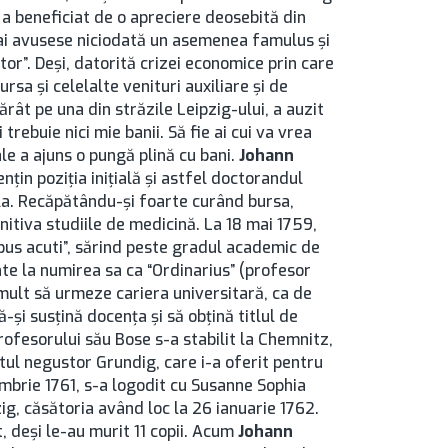
a beneficiat de o apreciere deosebită din
mai avusese niciodată un asemenea famulus şi
r”. Deşi, datorită crizei economice prin care
ursa şi celelalte venituri auxiliare şi de
rât pe una din străzile Leipzig-ului, a auzit
 trebuie nici mie banii. Să fie ai cui va vrea
le a ajuns o pungă plină cu bani.
Johann
nţin poziţia iniţială şi astfel doctorandul
fla. Recăpătându-şi foarte curând bursa,
nitiva studiile de medicină. La 18 mai 1759,
ibus acuti”, sărind peste gradul academic de
te la numirea sa ca “Ordinarius” (profesor
e mult să urmeze cariera universitară, ca de
ă-şi susţină docenţa şi să obţină titlul de
rofesorului său Bose s-a stabilit la Chemnitz,
ul negustor Grundig, care i-a oferit pentru
iembrie 1761, s-a logodit cu Susanne Sophia
zig, căsătoria având loc la 26 ianuarie 1762.
t, deşi le-au murit 11 copii. Acum
Johann