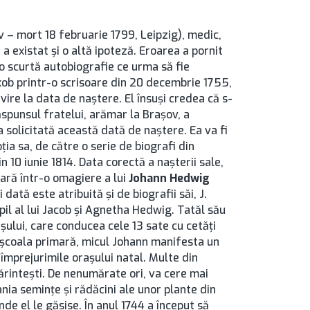
 – mort 18 februarie 1799, Leipzig), medic,
a existat şi o altă ipoteză. Eroarea a pornit
 o scurtă autobiografie ce urma să fie
akob printr-o scrisoare din 20 decembrie 1755,
vire la data de naştere. El însuşi credea că s-
ăspunsul fratelui, arămar la Brașov, a
a solicitată această dată de naştere. Ea va fi
ţia sa, de către o serie de biografi din
n 10 iunie 1814. Data corectă a naşterii sale,
ară într-o omagiere a lui
Johann Hedwig
 dată este atribuită şi de biografii săi, J.
opil al lui Jacob şi Agnetha Hedwig. Tatăl său
aşului, care conducea cele 13 sate cu cetăţi
in şcoala primară, micul Johann manifesta un
împrejurimile oraşului natal. Multe din
ărinteşti. De nenumărate ori, va cere mai
ania seminţe şi rădăcini ale unor plante din
nde el le găsise. În anul 1744 a început să