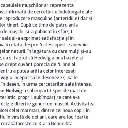
a capsulele muşchilor ar reprezenta
st infirmată de cercetările îndelungate ale
e reproducere masculine (anteridiile) dar şi
lor tineri. După ce timp de patru ani a
 de muşchi, şi-a publicat în sfârşit
 sale şi-a exprimat satisfacţia şi în
ia îi relata despre “o descoperire anevoie
ţelor naturii, în legătură cu care mulţi şi-au
, ca şi faptul că Hedwig a pus bazele şi
 pe drept cuvânt porecla de “Linné al
entru a putea arăta celor interesaţi
dwig
a început să le deseneze şi să le
n desen. În urma cercetărilor sale intense,
nn Hedwig
a subîmpărţit speciile mari de
ristici proprii, subîmpărţire care s-a
recizie diferite genuri de muşchi. Activitatea
cei celei mai mari, dintre cei nouă copii, în
iu în vîrstă de doi ani, care are loc foarte
e recăsătoreşte cu Klara Benedikta