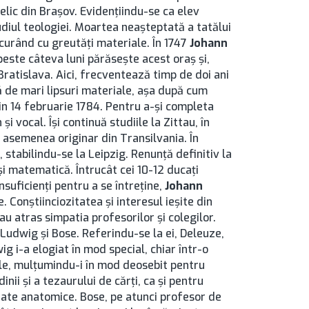
lic din Brașov. Evidenţiindu-se ca elev
tudiul teologiei. Moartea neaşteptată a tatălui
curând cu greutăţi materiale. În 1747
Johann
 peste câteva luni părăseşte acest oraş şi,
ratislava. Aici, frecventează timp de doi ani
ă de mari lipsuri materiale, aşa după cum
din 14 februarie 1784. Pentru a-şi completa
şi vocal. Îşi continuă studiile la Zittau, în
e asemenea originar din Transilvania. În
 stabilindu-se la Leipzig. Renunţă definitiv la
şi matematică. Întrucât cei 10-12 ducaţi
insuficienţi pentru a se întreţine,
Johann
. Conştiinciozitatea şi interesul ieşite din
u atras simpatia profesorilor şi colegilor.
 Ludwig şi Bose. Referindu-se la ei, Deleuze,
ig i-a elogiat în mod special, chiar într-o
ţele, mulţumindu-i în mod deosebit pentru
inii şi a tezaurului de cărţi, ca şi pentru
arate anatomice. Bose, pe atunci profesor de