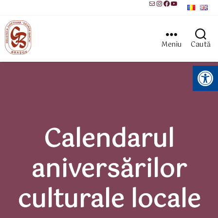
Mail
Instagram
Facebook
YouTube
Meniu
Caută
Instrumente pentru accesibilitate
Calendarul
aniversărilor
culturale locale