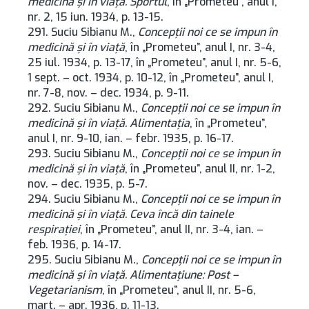
medicină şi în viaţă. Sportul
, în „Prometeu”, anul I,
nr. 2, 15 iun. 1934, p. 13-15.
291. Suciu Sibianu M.,
Concepţii noi ce se impun în
medicină şi în viaţă
, în „Prometeu”, anul I, nr. 3-4,
25 iul. 1934, p. 13-17, în „Prometeu”, anul I, nr. 5-6,
1 sept. – oct. 1934, p. 10-12, în „Prometeu”, anul I,
nr. 7-8, nov. – dec. 1934, p. 9-11.
292. Suciu Sibianu M.,
Concepţii noi ce se impun în
medicină şi în viaţă. Alimentaţia
, în „Prometeu”,
anul I, nr. 9-10, ian. – febr. 1935, p. 16-17.
293. Suciu Sibianu M.,
Concepţii noi ce se impun în
medicină şi în viaţă
, în „Prometeu”, anul II, nr. 1-2,
nov. – dec. 1935, p. 5-7.
294. Suciu Sibianu M.,
Concepţii noi ce se impun în
medicină şi în viaţă. Ceva încă din tainele
respiraţiei
, în „Prometeu”, anul II, nr. 3-4, ian. –
feb. 1936, p. 14-17.
295. Suciu Sibianu M.,
Concepţii noi ce se impun în
medicină şi în viaţă. Alimentaţiune: Post –
Vegetarianism
, în „Prometeu”, anul II, nr. 5-6,
mart. – apr. 1936, p. 11-13.