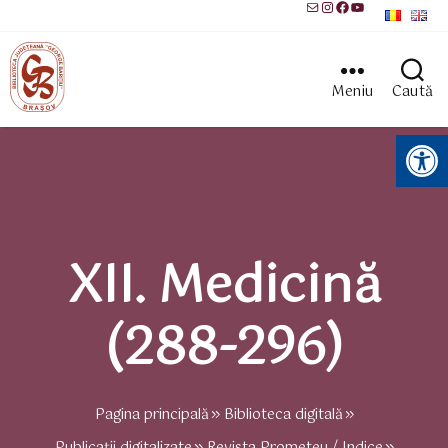
Mail
Instagram
Facebook
YouTube
Meniu
Caută
Instrumente pentru accesibilitate
XII. Medicină
(288-296)
Pagina principală
Biblioteca digitală