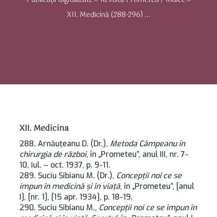
Publicații digitalizate
Revista Prometeu / Indice
XII. Medicină (288-296) ...
XII. Medicina
288. Arnăuţeanu D. (Dr.),
Metoda Câmpeanu în
chirurgia de război
, în „Prometeu”, anul III, nr. 7-
10, iul. – oct. 1937, p. 9-11.
289. Suciu Sibianu M. (Dr.),
Concepţii noi ce se
impun în medicină şi în viaţă
, în „Prometeu”, [anul
I], [nr. 1], [15 apr. 1934], p. 18-19.
290. Suciu Sibianu M.,
Concepţii noi ce se impun în