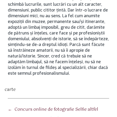
schimbă lucrurile, sunt lucrări cu un alt caracter,
dimensiuni, public cititor ţintă. Dar într-o lucrare de
dimensiuni mici, nu au sens. La fel cum anumite
expoziţii din muzee, permanente sau/şi itinerante,
adoptă un limbaj imposibil, greu de citit, darămite
de pătruns şi înţeles, care face şi pe profesioniştii
domeniului, absolvenţi de istorie, să se îndepărteze,
simţindu-se de-a dreptul idioţi. Parcă sunt făcute
să înstrăineze amatorii, nu să îi apropie de
natură/istorie. Sincer, cred că trebuie să ne
adaptăm limbajul, să ne facem înţeleşi, nu să ne
izolăm în turnul de fildeş al specializării, chiar dacă
este semnul profesionalismului.
carte
tichete
←
Concurs online de fotografie Selfie altfel