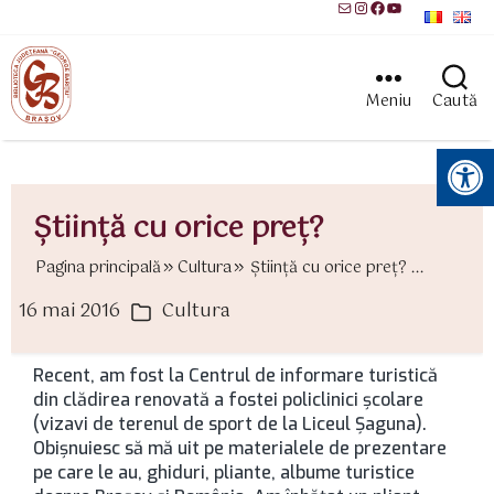
Mail
Instagram
Facebook
YouTube
Meniu
Caută
Instrumente pentru accesibilitate
Ştiinţă cu orice preţ?
Pagina principală
Cultura
Ştiinţă cu orice preţ? ...
16 mai 2016
Cultura
ată
Categorii
rticol
Recent, am fost la Centrul de informare turistică
din clădirea renovată a fostei policlinici şcolare
(vizavi de terenul de sport de la Liceul Şaguna).
Obişnuiesc să mă uit pe materialele de prezentare
pe care le au, ghiduri, pliante, albume turistice