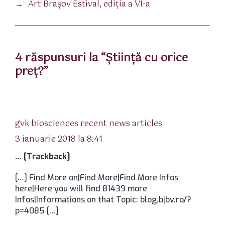
→
Art Braşov Estival, ediţia a VI-a
4 răspunsuri la “Ştiinţă cu orice
preţ?”
spune:
gvk biosciences recent news articles
3 ianuarie 2018 la 8:41
… [Trackback]
[…] Find More on|Find More|Find More Infos
here|Here you will find 81439 more
Infos|Informations on that Topic: blog.bjbv.ro/?
p=4085 […]