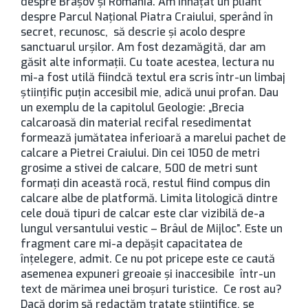
despre Braşov şi România. Am înhăţat un pliant
despre Parcul Naţional Piatra Craiului, sperând în
secret, recunosc, să descrie şi acolo despre
sanctuarul urşilor. Am fost dezamăgită, dar am
găsit alte informaţii. Cu toate acestea, lectura nu
mi-a fost utilă fiindcă textul era scris într-un limbaj
ştiinţific puţin accesibil mie, adică unui profan. Dau
un exemplu de la capitolul Geologie: „Brecia
calcaroasă din material recifal resedimentat
formează jumătatea inferioară a marelui pachet de
calcare a Pietrei Craiului. Din cei 1050 de metri
grosime a stivei de calcare, 500 de metri sunt
formaţi din această rocă, restul fiind compus din
calcare albe de platformă. Limita litologică dintre
cele două tipuri de calcar este clar vizibilă de-a
lungul versantului vestic – Brâul de Mijloc”. Este un
fragment care mi-a depăşit capacitatea de
înţelegere, admit. Ce nu pot pricepe este ce caută
asemenea expuneri greoaie şi inaccesibile într-un
text de mărimea unei broşuri turistice. Ce rost au?
Dacă dorim să redactăm tratate ştiinţifice, se