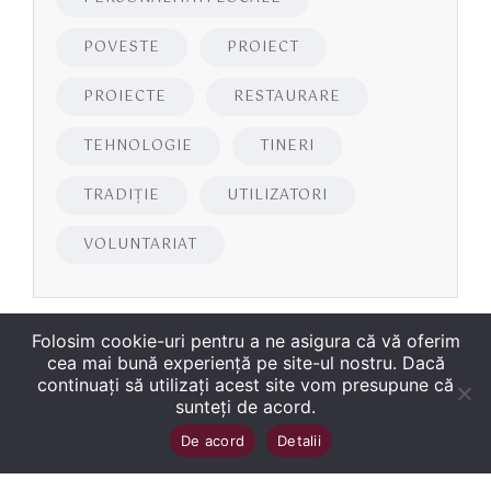
POVESTE
PROIECT
PROIECTE
RESTAURARE
TEHNOLOGIE
TINERI
TRADIȚIE
UTILIZATORI
VOLUNTARIAT
Folosim cookie-uri pentru a ne asigura că vă oferim
cea mai bună experiență pe site-ul nostru. Dacă
continuați să utilizați acest site vom presupune că
sunteți de acord.
Copyright
©
2026
Biblioteca Județeană
Sus
↑
De acord
Detalii
„George Bariţiu‟ Braşov
. Toate drepturile sunt