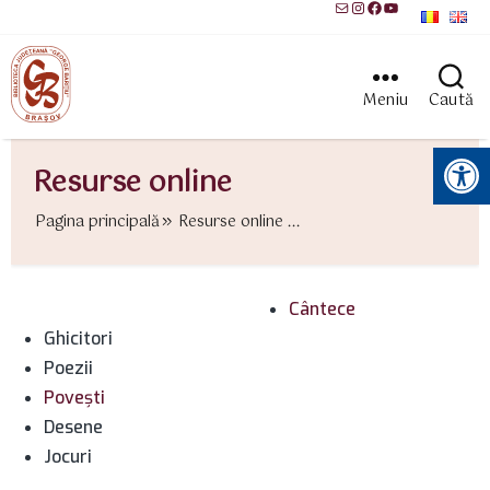
Mail
Instagram
Facebook
YouTube
Meniu
Caută
Instrumente pentru accesibilitate
Resurse online
Pagina principală
Resurse online ...
Cântece
Ghicitori
Poezii
Poveşti
Desene
Jocuri