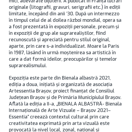
mici, adevărate bijuterii. A publicat în Franța lucrări
originale (litografii, gravuri, serigrafii etc.) în ediții
limitate, începând din anii ’30. După un intermezzo
în timpul celui de al doilea război mondial, opera sa
a fost prezentată în expoziții personale, precum și
în expoziții de grup ale suprarealiștilor, fiind
recunoscută și apreciată pentru stilul original,
aparte, prin care s-a individualizat. Moare la Paris
în 1987, lăsând în urmă moștenirea sa artistică în
care a dat formă ideilor, preocupărilor și temelor
suprarealismului.
Expoziţia este parte din Bienala albastră 2021,
ediţia a doua, iniţiată şi organizată de asociaţia
Artessentia Braşov, proiect finanţat de Consiliul
Judeţean Braşov şi de Primăria Municipiului Braşov.
Aflată la ediția a II-a, „BIENALA ALBASTRĂ- Bienala
Internațională de Arte Vizuale – Brașov 2021–
Essentia” creează contextul cultural prin care
creativitatea exprimată prin arta vizuală este
provocată la nivel local, zonal, național și