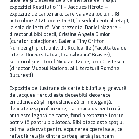
onoarea și plăcerea de a vă invita la vernisajul
expoziţiei Restitutio 111 – Jacques Hérold –
expoziție de carte rară, care va avea loc luni, 18
octombrie 2021, orele 15,30, în sediul central, etaj 1,
la sala de lectură. Vor prezenta: Daniel Nazare –
directorul bibliotecii, Cristina Angela Simion
(curator, colecționar, Galeria Tiny Griffon
Nürnberg), prof. univ. dr. Rodica Ilie (Facultatea de
Litere, Universitatea „Transilvania” Brașov),
scriitorul și editorul Nicolae Tzone, Ioan Cristescu
(director Muzeul Național al Literaturii Române
București).
Expoziţia de ilustraţie de carte bibliofilă şi gravură
de Jacques Hérold este deosebită deoarece
emoţionează şi impresionează prin eleganţă,
delicateţe şi profunzime, dar mai ales pentru că
arta este legată de carte, fiind o expoziţie foarte
potrivită pentru bibliotecă. Biblioteca este spațiul
cel mai adecvat pentru expunerea operei sale, ce
reflectă relaţia dintre carte şi artă şi suntem