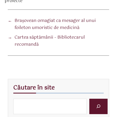
proiecte
←
Braşovean omagiat ca mesager al unui
foileton umoristic de medicină
→
Cartea săptămânii – Bibliotecarul
recomandă
Căutare în site