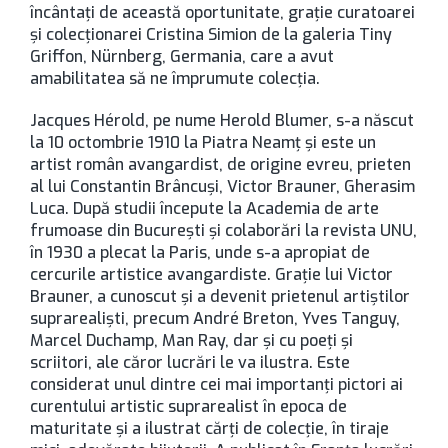
încântaţi de această oportunitate, graţie curatoarei
și colecționarei Cristina Simion de la galeria Tiny
Griffon, Nürnberg, Germania, care a avut
amabilitatea să ne împrumute colecţia.
Jacques Hérold, pe nume Herold Blumer, s-a născut
la 10 octombrie 1910 la Piatra Neamţ şi este un
artist român avangardist, de origine evreu, prieten
al lui Constantin Brâncuşi, Victor Brauner, Gherasim
Luca. După studii începute la Academia de arte
frumoase din București și colaborări la revista UNU,
în 1930 a plecat la Paris, unde s-a apropiat de
cercurile artistice avangardiste. Grație lui Victor
Brauner, a cunoscut și a devenit prietenul artiștilor
suprarealiști, precum André Breton, Yves Tanguy,
Marcel Duchamp, Man Ray, dar și cu poeți și
scriitori, ale căror lucrări le va ilustra. Este
considerat unul dintre cei mai importanţi pictori ai
curentului artistic suprarealist în epoca de
maturitate şi a ilustrat cărţi de colecţie, în tiraje