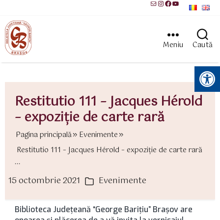
Mail
Instagram
Facebook
YouTube
Meniu
Caută
Instrumente pentru accesibilitate
Restitutio 111 – Jacques Hérold
– expoziţie de carte rară
Pagina principală
Evenimente
Restitutio 111 – Jacques Hérold – expoziţie de carte rară
...
15 octombrie 2021
Evenimente
ată
Categorii
rticol
Biblioteca Județeană “George Barițiu” Brașov are