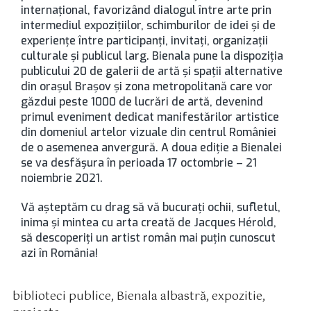
internațional, favorizând dialogul între arte prin
intermediul expozițiilor, schimburilor de idei și de
experiențe între participanți, invitați, organizații
culturale și publicul larg. Bienala pune la dispoziția
publicului 20 de galerii de artă și spații alternative
din orașul Brașov și zona metropolitană care vor
găzdui peste 1000 de lucrări de artă, devenind
primul eveniment dedicat manifestărilor artistice
din domeniul artelor vizuale din centrul României
de o asemenea anvergură. A doua ediție a Bienalei
se va desfășura în perioada 17 octombrie – 21
noiembrie 2021.
Vă aşteptăm cu drag să vă bucuraţi ochii, sufletul,
inima şi mintea cu arta creată de Jacques Hérold,
să descoperiți un artist român mai puțin cunoscut
azi în România!
biblioteci publice
,
Bienala albastră
,
expozitie
,
tichete