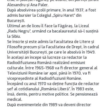
Alexandru şi Ana Paler.
După absolvirea şcolii primare, în anul 1937, a fost
admis bursier la Colegiul „Spiru Haret” din
Bucureşti.
Ultimul an de liceu îl face la Făgăraş, la Liceul
„Radu Negru”, urmând ca bacalaureatul să-l susţină
la Sibiu.
Se înscrie şi este admis la Facultatea de Litere şi
Filosofie precum şi la Facultatea de Drept, în cadrul
Universităţii Bucureşti, pe care le absolvă în 1949.
În acelaşi an începe să lucreze ca redactor la
Radiodifuziunea Română realizând emisiuni
culturale. Între 1965-1968 va fi director general al
Televiziunii Române iar apoi, până în 1970, va fi
vicepreşedinte al Radiodifuziunii Române.
Începând cu anul 1970 va deţine funcţia de redactor
şef al cotidianului „România Liberă”. În 1983 este,
însă, demis, pentru motive politice. Se pensionează
medical.
După evenimentele din 1989 va deveni director