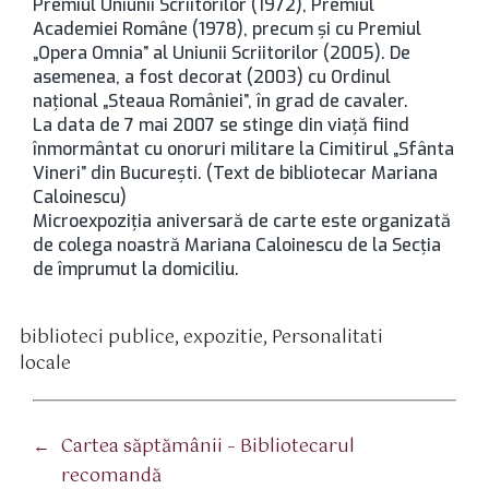
Premiul Uniunii Scriitorilor (1972), Premiul
Academiei Române (1978), precum şi cu Premiul
„Opera Omnia” al Uniunii Scriitorilor (2005). De
asemenea, a fost decorat (2003) cu Ordinul
naţional „Steaua României”, în grad de cavaler.
La data de 7 mai 2007 se stinge din viaţă fiind
înmormântat cu onoruri militare la Cimitirul „Sfânta
Vineri” din Bucureşti. (Text de bibliotecar Mariana
Caloinescu)
Microexpoziţia aniversară de carte este organizată
de colega noastră Mariana Caloinescu de la Secţia
de împrumut la domiciliu.
biblioteci publice
,
expozitie
,
Personalitati
tichete
locale
←
Cartea săptămânii – Bibliotecarul
recomandă