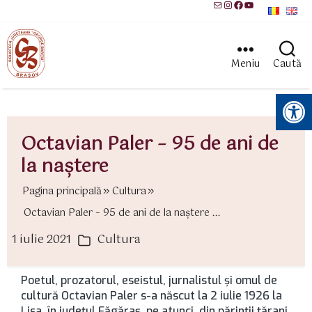
Mail
Instagram
Facebook
YouTube
Meniu
Caută
Instrumente pentru accesibilitate
Octavian Paler – 95 de ani de
la naştere
Pagina principală
Cultura
Octavian Paler – 95 de ani de la naştere ...
1 iulie 2021
Cultura
ată
Categorii
rticol
Poetul, prozatorul, eseistul, jurnalistul şi omul de
cultură Octavian Paler s-a născut la 2 iulie 1926 la
Lisa, în judeţul Făgăraş, pe atunci, din părinţii ţărani