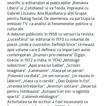
onorific şi editorialist al publicaţiilor „România
Liberă” şi „Cotidianul” şi va fonda, împreună cu
Gabriel Liiceanu, Ana Blandiana şi alţii Grupul
pentru Dialog Social. De asemenea, va participa la
emisiuni TV, ca analist al fenomenelor politice şi
culturale.
A debutat publicistic în 1958 cu versuri la revista
„Luceafărul” iar editorial în 1970 cu volumul de
poezii „Umbra cuvintelor. Definiţii lirice”. Urmează
apoi volume care îl definesc ca important autor
contemporan: „Drumuri prin memorie” (Egipt.
Grecia, în 1972 şi Italia, în 1974) „Mitologii
subiective”, „Apărarea lui Galilei”, „Scrisori
imaginare”, „Caminante”, „Viaţa pe un peron”,
„Polemici cordiale”, „Un om norocos”, „Un muzeu în
labirint”, „Viaţa ca o coridă”, „ Don Quijote în Est”,
„Vremea întrebărilor”, „Aventuri solitare”, „Deşertul
pentru totdeauna”, „Autoportret într-o oglindă
spartă”, „Calomnii mitologice”.
Activitatea sa de scriitor a fost încununată cu