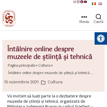
Mail
Instagram
Facebook
YouTube
Meniu
Caută
Instrumente pentru accesibilitate
Întâlnire online despre
muzeele de ştiinţă şi tehnică
Pagina principală
Cultura
Întâlnire online despre muzeele de ştiinţă şi tehnică ...
15 noiembrie 2021
Cultura
ată
Categorii
rticol
Vă invităm să luați parte la o dezbatere despre
muzeele de știință și tehnică, organizată de
Biblioteca Județeană Brașov în cadrul Sciefest –