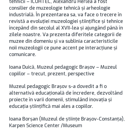
tehnicii – ICOHTEC, Alexandru Herlea a fost
consilier de muzeologie tehnică și arheologie
industrială. În prezentarea sa, va face o trecere în
revistă a evoluției muzeologiei științifice și tehnice
începând din secolul al XVII-lea și ajungând până în
zilele noastre. Va prezenta diferitele categorii de
muzee din domeniu și va sublinia caracteristicile
noii muzeologii ce pune accent pe interacțiune și
comunicare.
Ioana Duică, Muzeul pedagogic Brașov – Muzeul
copiilor – trecut, prezent, perspective
Muzeul pedagogic Brașov s-a dovedit a fi o
alternativă educațională de încredere, dezvoltând
proiecte în varii domenii, stimulând inovația și
educația științifică mai ales a copiilor.
Ioana Borșan (Muzeul de științe Brașov-Constanța),
Karpen Science Center /Museum