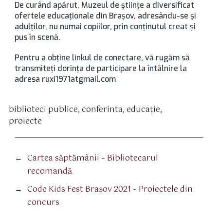
De curând apărut, Muzeul de științe a diversificat
ofertele educaționale din Brașov, adresându-se și
adulților, nu numai copiilor, prin conținutul creat și
pus în scenă.
Pentru a obţine linkul de conectare, vă rugăm să
transmiteţi dorinţa de participare la întâlnire la
adresa ruxi1971atgmail.com
biblioteci publice
,
conferinta
,
educaţie
,
tichete
proiecte
←
Cartea săptămânii – Bibliotecarul
recomandă
→
Code Kids Fest Brașov 2021 – Proiectele din
concurs