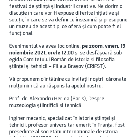
festival de știință și industrii creative. Ne dorim o
discuție în care vor fi expuse diferite inițiative și
soluții, în care se va defini ce înseamnă și presupune
un muzeu de acest tip, ce oferă și cum poate fi el
funcțional.
Evenimentul va avea loc online,
pe zoom, vineri, 19
noiembrie 2021, orele 12,00
și se desfășoară sub
egida Comitetului Român de istoria și filosofia
științei și tehnicii – Filiala Brașov (CRIFST).
Vă propunem o întâlnire cu invitații noștri, cărora le
mulțumim că au răspuns la apelul nostru:
Prof. dr. Alexandru Herlea (Paris), Despre
muzeologia științifică și tehnică
Inginer mecanic, specializat în istoria științei și
tehnicii, profesor universitar emerit în Franța, fost
președinte al societății internaționale de istoria