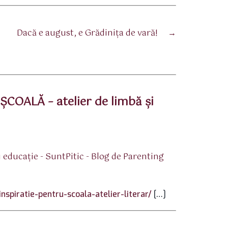
Dacă e august, e Grădinița de vară!
→
COALĂ – atelier de limbă și
spune:
 educație - SuntPitic - Blog de Parenting
nspiratie-pentru-scoala-atelier-literar/
[…]