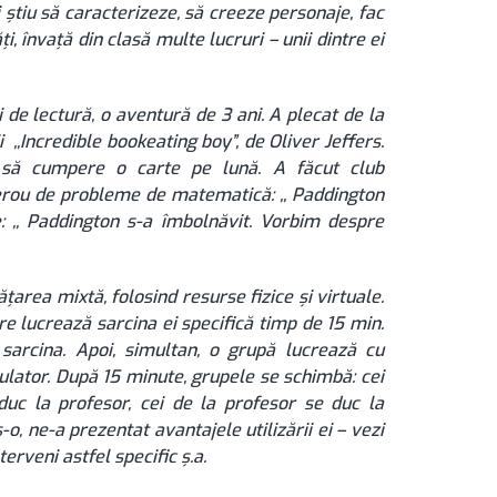
ii știu să caracterizeze, să creeze personaje, fac
i, învață din clasă multe lucruri – unii dintre ei
lectură, o aventură de 3 ani. A plecat de la
ii ,,Incredible bookeating boy”, de Oliver Jeffers.
și să cumpere o carte pe lună. A făcut club
a erou de probleme de matematică: ,, Paddington
: ,, Paddington s-a îmbolnăvit. Vorbim despre
ea mixtă, folosind resurse fizice și virtuale.
re lucrează sarcina ei specifică timp de 15 min.
sarcina. Apoi, simultan, o grupă lucrează cu
culator. După 15 minute, grupele se schimbă: cei
 duc la profesor, cei de la profesor se duc la
, ne-a prezentat avantajele utilizării ei – vezi
terveni astfel specific ș.a.