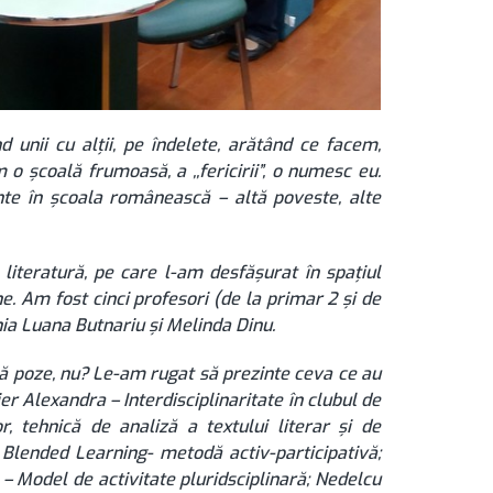
ii cu alții, pe îndelete, arătând ce facem,
o școală frumoasă, a ,,fericirii”, o numesc eu.
nte în școala românească – altă poveste, alte
teratură, pe care l-am desfășurat în spațiul
ne. Am fost cinci profesori (de la primar 2 și de
ia Luana Butnariu și Melinda Dinu.
oze, nu? Le-am rugat să prezinte ceva ce au
jer Alexandra – Interdisciplinaritate în clubul de
, tehnică de analiză a textului literar și de
- Blended Learning- metodă activ-participativă;
 Model de activitate pluridsciplinară; Nedelcu