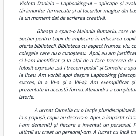
Violeta Daniela – Lapbooking-ul – aplicație și eva
tărâmurilor fermecate și al locurilor magice din b
la un moment dat de scrierea creativă.
Gheața a spart-o Melania Butnariu, care ne-a vo
Secției pentru Copii de implicare în educarea copii
oferta bibliotecii. Biblioteca cu aspect frumos, viu, c
colegele care nu o cunoșteau. Apoi, eu am justificat
și l-am identificat și la alții de a face trecerea d
folosit expresia ,,să-i trecem podul” și Camelia a sp
la liceu. Am vorbit apoi despre Lapbooking (descope
succes, la a VI-a și a VII-a). Am exemplificat 
prezentate în această formă. Alexandra a completat, 
istorie.
A urmat Camelia cu o lecție pluridisciplinară, o 
la o păpușă, copiii au descris-o. Apoi, a împărțit clasa
i-am denumit) și fiecare a inventat un personaj. P
ultimii au creat un personaj-om. A lucrat cu încă trei