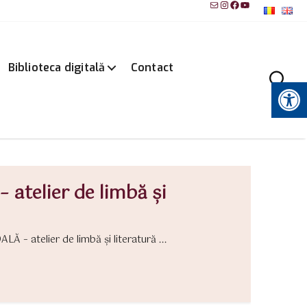
Mail
Instagram
Facebook
YouTube
Biblioteca digitală
Contact
Instrumente pentru accesibilitate
telier de limbă și
– atelier de limbă și literatură ...