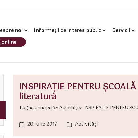
espre noi
Informații de interes public
Servicii
 online
INSPIRAȚIE PENTRU ȘCOALĂ – a
literatură
Pagina principală
Activităţi
INSPIRAȚIE PENTRU ȘCOALĂ 
28 iulie 2017
Activităţi
Dată
Categorii
articol