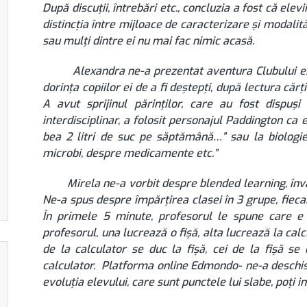
După discuții, întrebări etc., concluzia a fost că elev
distincția între mijloace de caracterizare și modalităț
sau mulți dintre ei nu mai fac nimic acasă.
Alexandra ne-a prezentat aventura Clubului ei de 
dorința copiilor ei de a fi deștepți, după lectura cărț
A avut sprijinul părinților, care au fost dispu
interdisciplinar, a folosit personajul Paddington c
bea 2 litri de suc pe săptămână…” sau la biologie
microbi, despre medicamente etc.”
Mirela ne-a vorbit despre blended learning, învățar
Ne-a spus despre împărțirea clasei în 3 grupe, fieca
În primele 5 minute, profesorul le spune care e 
profesorul, una lucrează o fișă, alta lucrează la cal
de la calculator se duc la fișă, cei de la fișă se
calculator. Platforma online Edmondo- ne-a deschis-o
evoluția elevului, care sunt punctele lui slabe, poți in