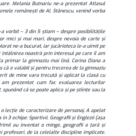
luare. Melania Butnariu ne-a prezentat Atlasul
asmele românești de Al. Stănescu, venind vorba
rbit – 3 din 5 știam – despre posibilitățile
lor mici și mai mari, despre nevoia de carte și
olorat ne-a bucurat, iar jucărioteca le-a uimit pe
 întâlnirea noastră prin interesul pe care îl am
e la primar la gimnaziu mai lină. Corina Diana a
us că e valabil și pentru trecerea de la gimnaziu
rit de mine vara trecută și aplicat la clasă cu
și am prezentat cum fac evaluarea lecturilor
spunând că se poate aplica și pe științe sau la
lecție de caracterizare de personaj. A apelat
 în 3 echipe: Sportivii, Geografii și Englezii (așa
rimii au inventat o minge, geografii o țară și
 profesori, de la celelalte discipline implicate.