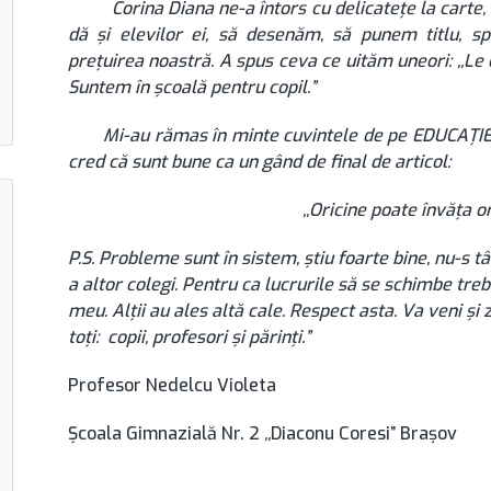
Corina Diana ne-a întors cu delicatețe la carte, la 
dă și elevilor ei, să desenăm, să punem titlu, 
prețuirea noastră. A spus ceva ce uităm uneori: ,,Le
Suntem în școală pentru copil.”
Mi-au rămas în minte cuvintele de pe EDUCAȚIE A
cred că sunt bune ca un gând de final de articol:
,,Oricine poate învăța o
P.S. Probleme sunt în sistem, știu foarte bine, nu-s t
a altor colegi. Pentru ca lucrurile să se schimbe treb
meu. Alții au ales altă cale. Respect asta. Va veni și z
toți: copii, profesori și părinți.”
Profesor Nedelcu Violeta
Școala Gimnazială Nr. 2
,,
Diaconu Coresi” Brașov