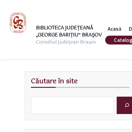
BIBLIOTECA JUDEȚEANĂ
Acasă
D
„GEORGE BARIŢIU‟ BRAŞOV
Catalog
Consiliul Județean Brașov
Căutare în site