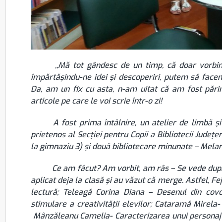
,,Mă tot gândesc de un timp, că doar vorbind un
împărtășindu-ne idei și descoperiri, putem să facem 
Da, am un fix cu asta, n-am uitat că am fost pări
articole pe care le voi scrie într-o zi!
A fost prima întâlnire, un atelier de limbă și li
prietenos al Secției pentru Copii a Bibliotecii Județe
la gimnaziu 3) și două bibliotecare minunate – Melan
Ce am făcut? Am vorbit, am râs – Se vede după p
aplicat deja la clasă și au văzut că merge. Astfel, Fe
lectură; Teleagă Corina Diana – Desenul din covor
stimulare a creativității elevilor; Cataramă Mirela
Mânzăleanu Camelia- Caracterizarea unui personaj –