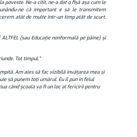
poveste. Ne-a citit, ne-a dat o fișă așa cum le
spunându-ne că important e să le transmitem
 cerem atât de multe într-un timp atât de scurt.
LTFEL (sau Educație nonformală pe pâine) și
riunde. Tot timpul.”
âmpită. Am ales să fac vizibilă învățarea mea și
uie să punem toți umărul. Eu îl pun în felul
iua când școala va fi un loc al fericirii pentru