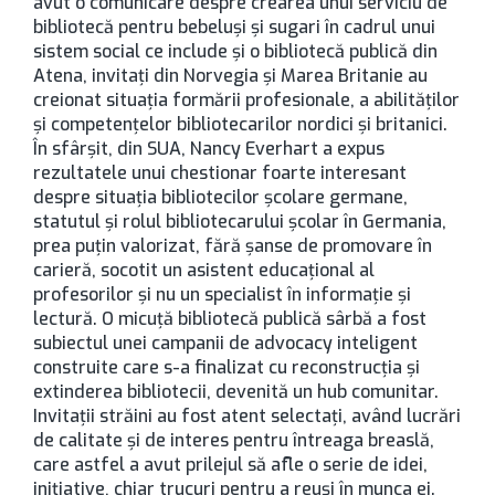
avut o comunicare despre crearea unui serviciu de
bibliotecă pentru bebeluşi şi sugari în cadrul unui
sistem social ce include şi o bibliotecă publică din
Atena, invitaţi din Norvegia şi Marea Britanie au
creionat situaţia formării profesionale, a abilităţilor
şi competenţelor bibliotecarilor nordici şi britanici.
În sfârşit, din SUA, Nancy Everhart a expus
rezultatele unui chestionar foarte interesant
despre situaţia bibliotecilor şcolare germane,
statutul şi rolul bibliotecarului şcolar în Germania,
prea puţin valorizat, fără şanse de promovare în
carieră, socotit un asistent educaţional al
profesorilor şi nu un specialist în informaţie şi
lectură. O micuţă bibliotecă publică sârbă a fost
subiectul unei campanii de advocacy inteligent
construite care s-a finalizat cu reconstrucţia şi
extinderea bibliotecii, devenită un hub comunitar.
Invitaţii străini au fost atent selectaţi, având lucrări
de calitate şi de interes pentru întreaga breaslă,
care astfel a avut prilejul să afle o serie de idei,
iniţiative, chiar trucuri pentru a reuşi în munca ei.