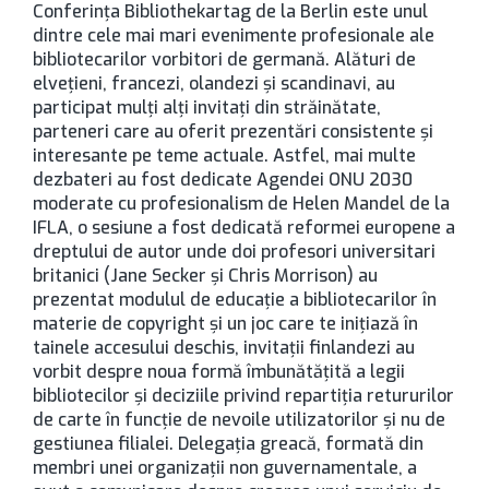
Conferinţa Bibliothekartag de la Berlin este unul
dintre cele mai mari evenimente profesionale ale
bibliotecarilor vorbitori de germană. Alături de
elveţieni, francezi, olandezi şi scandinavi, au
participat mulţi alţi invitaţi din străinătate,
parteneri care au oferit prezentări consistente şi
interesante pe teme actuale. Astfel, mai multe
dezbateri au fost dedicate Agendei ONU 2030
moderate cu profesionalism de Helen Mandel de la
IFLA, o sesiune a fost dedicată reformei europene a
dreptului de autor unde doi profesori universitari
britanici (Jane Secker şi Chris Morrison) au
prezentat modulul de educaţie a bibliotecarilor în
materie de copyright şi un joc care te iniţiază în
tainele accesului deschis, invitaţii finlandezi au
vorbit despre noua formă îmbunătăţită a legii
bibliotecilor şi deciziile privind repartiţia retururilor
de carte în funcţie de nevoile utilizatorilor şi nu de
gestiunea filialei. Delegaţia greacă, formată din
membri unei organizaţii non guvernamentale, a