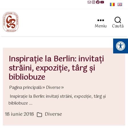
Mail
Instagram
Facebook
YouTube
Meniu
Caută
Instrumente pentru accesibilitate
Inspiraţie la Berlin: invitaţi
străini, expoziţie, târg şi
bibliobuze
Pagina principală
Diverse
Inspiraţie la Berlin: invitaţi străini, expoziţie, târg şi
bibliobuze ...
18 iunie 2018
Diverse
ată
Categorii
rticol