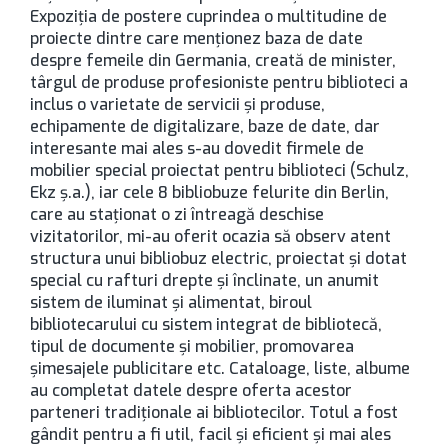
Expoziţia de postere cuprindea o multitudine de
proiecte dintre care menţionez baza de date
despre femeile din Germania, creată de minister,
târgul de produse profesioniste pentru biblioteci a
inclus o varietate de servicii şi produse,
echipamente de digitalizare, baze de date, dar
interesante mai ales s-au dovedit firmele de
mobilier special proiectat pentru biblioteci (Schulz,
Ekz ş.a.), iar cele 8 bibliobuze felurite din Berlin,
care au staţionat o zi întreagă deschise
vizitatorilor, mi-au oferit ocazia să observ atent
structura unui bibliobuz electric, proiectat şi dotat
special cu rafturi drepte şi înclinate, un anumit
sistem de iluminat şi alimentat, biroul
bibliotecarului cu sistem integrat de bibliotecă,
tipul de documente şi mobilier, promovarea
şimesajele publicitare etc. Cataloage, liste, albume
au completat datele despre oferta acestor
parteneri tradiţionale ai bibliotecilor. Totul a fost
gândit pentru a fi util, facil şi eficient şi mai ales