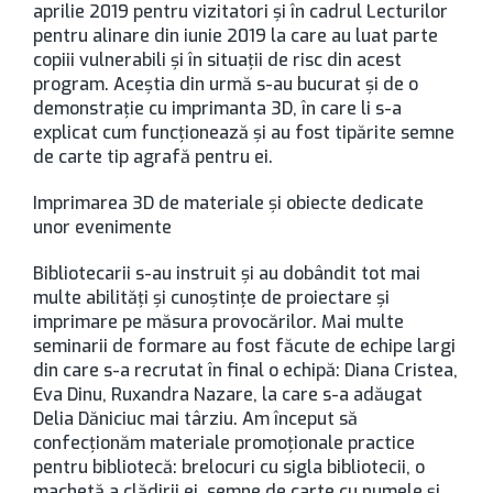
aprilie 2019 pentru vizitatori și în cadrul Lecturilor
pentru alinare din iunie 2019 la care au luat parte
copiii vulnerabili și în situații de risc din acest
program. Aceștia din urmă s-au bucurat și de o
demonstrație cu imprimanta 3D, în care li s-a
explicat cum funcționează și au fost tipărite semne
de carte tip agrafă pentru ei.
Imprimarea 3D de materiale și obiecte dedicate
unor evenimente
Bibliotecarii s-au instruit și au dobândit tot mai
multe abilități și cunoștințe de proiectare și
imprimare pe măsura provocărilor. Mai multe
seminarii de formare au fost făcute de echipe largi
din care s-a recrutat în final o echipă: Diana Cristea,
Eva Dinu, Ruxandra Nazare, la care s-a adăugat
Delia Dăniciuc mai târziu. Am început să
confecționăm materiale promoționale practice
pentru bibliotecă: brelocuri cu sigla bibliotecii, o
machetă a clădirii ei, semne de carte cu numele și