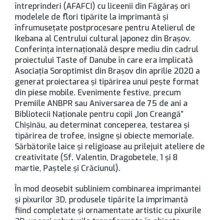
întreprinderi (AFAFCI) cu liceenii din Făgăraș ori
modelele de flori tipărite la imprimantă și
înfrumusețate postprocesare pentru Atelierul de
Ikebana al Centrului cultural japonez din Brașov.
Conferința internațională despre mediu din cadrul
proiectului Taste of Danube în care era implicată
Asociația Soroptimist din Brașov din aprilie 2020 a
generat proiectarea și tipărirea unui pește format
din piese mobile. Evenimente festive, precum
Premiile ANBPR sau Aniversarea de 75 de ani a
Bibliotecii Naționale pentru copii „Ion Creangă”
Chișinău, au determinat conceperea, testarea și
tipărirea de trofee, insigne și obiecte memoriale.
Sărbătorile laice și religioase au prilejuit ateliere de
creativitate (Sf. Valentin, Dragobetele, 1 și 8
martie, Paștele și Crăciunul).
În mod deosebit subliniem combinarea imprimantei
și pixurilor 3D, produsele tipărite la imprimantă
fiind completate și ornamentate artistic cu pixurile