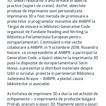
3D, uneori rebuturile transformate în obiecte
practice (suport de creion). Astfel, obiectele
produse de imprimante sunt personalizate.
Imprimarea 3D a fost metoda de promovare a
proiectelor și programelor inovative ale ANBPR la
Târgul de inovare în biblioteci Generation Code
organizat de Fundație Reading and Writing la
Biblioteca Parlamentului European pentru
europarlamentari. Continuând o mai veche
colaborare a ANBPR, în 9 octombrie 2018, Ruxandra
Nazare, ca vicepreședinte al ANBPR, a participat la
Generation Code, a tipărit obiecte la imprimanta 3D
pusă la dispoziție de europarlamentarul Sorin
Moisă, a prezentat și distribuit materiale despre
Izilit și Jurnalul, proiecte în parteneriat Biblioteca
Județeană Brașov – ANBPR, a pledat cauza
bibliotecilor și asociației.
Activitatea de imprimare 3D a dus la noi achiziții de
echipamente – o imprimantă de producție bulgară
ProFab, precum și pixuri 3D, filamente pentru pixuri