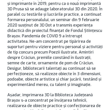
și imprimante în 2019, pentru ca o nouă imprimantă
3D Prusa să se adauge laboratorului 3D din 2020. În
paralel cu testările și lucrările practice, a continuat
formarea personalului, un seminar din 9 februarie
2020 susținut de 3D Dot a transmis experiența
didactică din proiectul finanțat de Fondul Științescu
Brașov. Pandemia de COVID 9 a întrerupt
activitatea. Ne-am concentrat pe tipărirea de
suporturi pentru viziere pentru personal și activități
de tip concurs precum Poezii ilustrate, Amintiri
despre Crăciun, premiile constând în ilustrații,
semne de carte, ornamente de pom de Crăciun.
Desigur, bibliotecarii talentați au continuat să se
perfecționeze, să realizeze obiecte în 3 dimensiuni,
podoabe, obiecte artistice și chiar jucării, testând și
experimentând mereu, cu talent și imaginație.
Așadar, imprimarea 3D la Biblioteca Județeană
Brașov s-a concentrat pe învățarea tehnicii,
realizarea de obiecte practice și confecționarea de