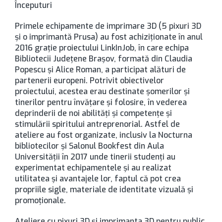
Începuturi
Primele echipamente de imprimare 3D (5 pixuri 3D
și o imprimantă Prusa) au fost achiziționate în anul
2016 grație proiectului LinkInJob, în care echipa
Bibliotecii Județene Brașov, formată din Claudia
Popescu și Alice Roman, a participat alături de
partenerii europeni. Potrivit obiectivelor
proiectului, acestea erau destinate șomerilor și
tinerilor pentru învățare și folosire, în vederea
deprinderii de noi abilități și competențe și
stimulării spiritului antreprenorial. Astfel de
ateliere au fost organizate, inclusiv la Nocturna
bibliotecilor și Salonul Bookfest din Aula
Universității în 2017 unde tinerii studenți au
experimentat echipamentele și au realizat
utilitatea și avantajele lor, faptul că pot crea
propriile sigle, materiale de identitate vizuală și
promoționale.
Ateliere cu pixuri 3D și imprimanta 3D pentru public