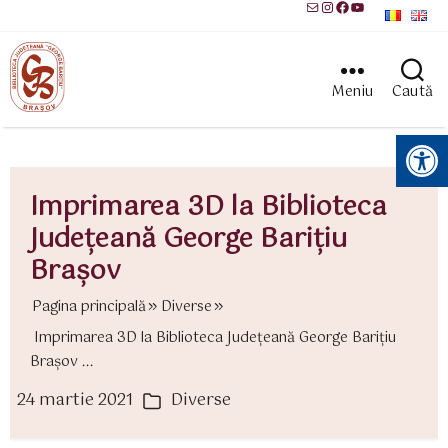
Mail
Instagram
Facebook
YouTube
Meniu
Caută
Instrumente pentru accesibilitate
Imprimarea 3D la Biblioteca
Județeană George Barițiu
Brașov
Pagina principală
Diverse
Imprimarea 3D la Biblioteca Județeană George Barițiu
Brașov ...
24 martie 2021
Diverse
ată
Categorii
rticol