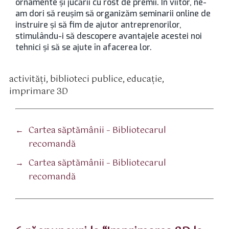
ornamente și jucării cu rost de premii. În viitor, ne-
am dori să reușim să organizăm seminarii online de
instruire și să fim de ajutor antreprenorilor,
stimulându-i să descopere avantajele acestei noi
tehnici și să se ajute în afacerea lor.
activităţi
,
biblioteci publice
,
educaţie
,
tichete
imprimare 3D
←
Cartea săptămânii – Bibliotecarul
recomandă
→
Cartea săptămânii – Bibliotecarul
recomandă