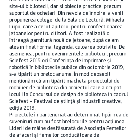
site-ul bibliotecii, dar și obiecte practice, precum
suportul de ochelari. Din nevoia de înnoire, a venit
propunerea colegei de la Sala de Lectură, Mihaela
Lupu, care a cerut ajutorul pentru confecționarea
jetoanelor pentru cititori. A fost realizată o
întreagă garnitură nouă de jetoane, după ce am
ales în final forma, legenda, culoarea potrivite. De
asemenea, pentru evenimentele bibliotecii, precum
Sciefest 2019 ori Conferința de imprimare și
robotică în bibliotecile publice din octombrie 2019,
s-a tipărit un breloc anume. În mod deosebit
menționăm că am tipărit macheta proiectului de
mobilier de bibliotecă din proiectul care a ocupat
locul I la Concursul de design de bibliotecă în cadrul
Sciefest – Festival de știință și industrii creative,
ediția 2019.
Proiectele în parteneriat au determinat tipărirea de
suveniruri cum au fost brelocurile pentru acțiunea
Liderii de mâine desfășurată de Asociația Femeilor
de afaceri și femeilor conducătoare de