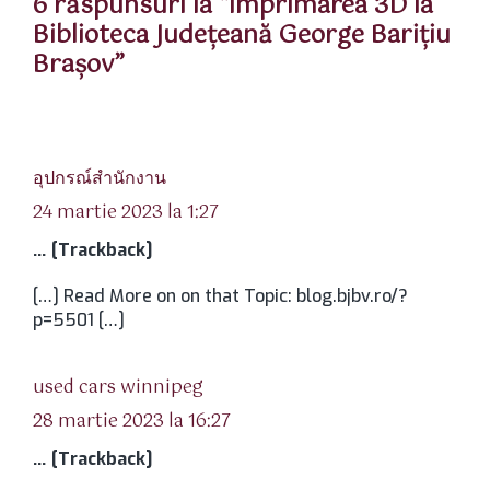
6 răspunsuri la “Imprimarea 3D la
Biblioteca Județeană George Barițiu
Brașov”
spune:
อุปกรณ์สำนักงาน
24 martie 2023 la 1:27
… [Trackback]
[…] Read More on on that Topic: blog.bjbv.ro/?
p=5501 […]
spune:
used cars winnipeg
28 martie 2023 la 16:27
… [Trackback]