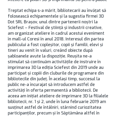
Treptat echipa s-a mărit, bibliotecarii au învățat să
folosească echipamentele și la sugestia firmei 3D
Dot SRL Brașov, unul dintre partenerii noștri la
Sciefest – Festival de știință și industrii creative,
am organizat ateliere în cadrul acestui eveniment
în mall-ul Coresi în anul 2018. Interesul din partea
publicului a fost copleșitor, copii și familii, elevi și
tineri au venit în valuri, creând obiecte după
șabloanele avute la dispoziție. Reușita ne-a
stimulat să continuăm activitățile de instruire în
imprimarea 3D la ediția Sciefest din 2019 unde au
participat și copiii din cluburile de programare din
bibliotecile din județ. În același timp, succesul la
public ne-a încurajat să introducem astfel de
activități în oferta permanentă a bibliotecii. De
aceea am inițiat ateliere de imprimare 3D la filialele
bibliotecii, nr. 1 și 2, unde în luna februarie 2019 am
susținut astfel de întâlniri, stârnind curiozitatea
participanților, precum și în Săptămâna altfel în