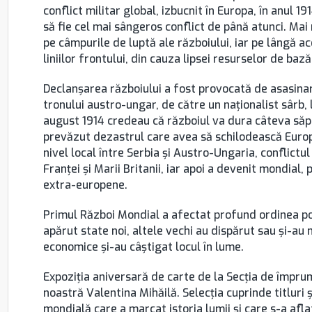
conflict militar global, izbucnit în Europa, în anul 
să fie cel mai sângeros conflict de până atunci. Mai
pe câmpurile de luptă ale războiului, iar pe lângă ac
liniilor frontului, din cauza lipsei resurselor de baz
Declanşarea războiului a fost provocată de asasina
tronului austro-ungar, de către un naţionalist sârb, 
august 1914 credeau că războiul va dura câteva săpt
prevăzut dezastrul care avea să schilodească Europa 
nivel local între Serbia şi Austro-Ungaria, conflictul
Franţei şi Marii Britanii, iar apoi a devenit mondial, 
extra-europene.
Primul Război Mondial a afectat profund ordinea polit
apărut state noi, altele vechi au dispărut sau şi-au mo
economice şi-au câştigat locul în lume.
Expoziţia aniversară de carte de la Secţia de împru
noastră Valentina Mihăilă. Selecţia cuprinde titluri 
mondială care a marcat istoria lumii şi care s-a aflat