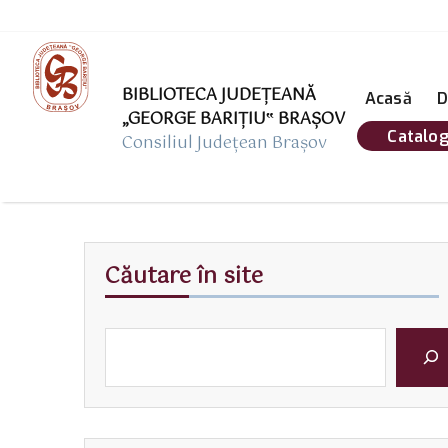
BIBLIOTECA JUDEȚEANĂ
Acasă
D
„GEORGE BARIŢIU‟ BRAŞOV
Catalog
Consiliul Județean Brașov
Căutare în site