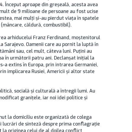
1914. Început aproape din greşeală, acesta avea
 mult de 9 milioane de persoane au fost ucise
estea, mai mulţi şi-au pierdut viaţa în spatele
ă (mâncare, căldură, combustibil).
rea arhiducelui Franz Ferdinand, moştenitorul
la Sarajevo. Oamenii care au pornit la luptă în
ămâni sau, cel mult, câteva luni. Puţini au
în următorii patru ani. Declanşat iniţial la
 s-a extins în Europa, prin intrarea Germaniei,
prin implicarea Rusiei, Americii şi altor state
ică, socială şi culturală a întregii lumi. Au
dificat graniţele, iar noi idei politice şi
mut la domiciliu este organizată de colega
şi lucrări de sinteză despre prima conflagraţie
 la originea celui de al doilea conflict