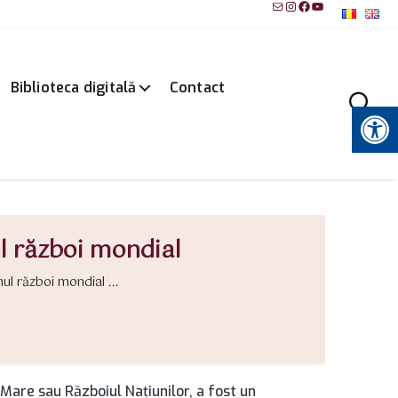
Mail
Instagram
Facebook
YouTube
Biblioteca digitală
Contact
Instrumente pentru accesibilitate
ul război mondial
mul război mondial ...
Mare sau Războiul Naţiunilor, a fost un