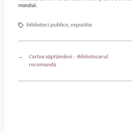
mondial.
biblioteci publice
,
expozitie
Etichete
←
Cartea săptămânii – Bibliotecarul
recomandă