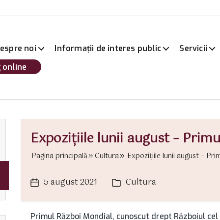
espre noi
Informații de interes public
Servicii
 online
Expoziţiile lunii august – Prim
Pagina principală
Cultura
Expoziţiile lunii august – Pri
5 august 2021
Cultura
Dată
Categorii
articol
Primul Război Mondial, cunoscut drept Războiul cel 