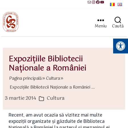
Mail
Instagram
Facebook
YouTube
Meniu
Caută
Instrumente pentru accesibilitate
Expoziţiile Bibliotecii
Naţionale a României
Pagina principală
Cultura
Expoziţiile Bibliotecii Naţionale a României ...
3 martie 2014
Cultura
ată
Categorii
rticol
Recent, am avut ocazia să vizitez mai multe
expoziţii organizate şi găzduite de Biblioteca
Naţională a României la parterul şi mezaninul ei.