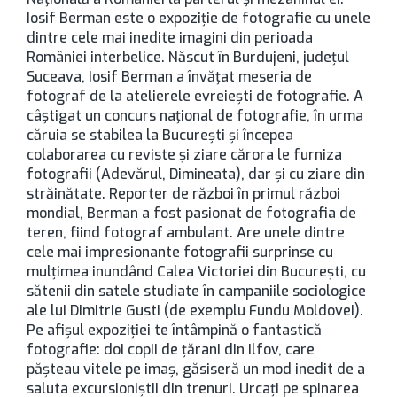
Iosif Berman este o expoziţie de fotografie cu unele
dintre cele mai inedite imagini din perioada
României interbelice. Născut în Burdujeni, judeţul
Suceava, Iosif Berman a învăţat meseria de
fotograf de la atelierele evreieşti de fotografie. A
câştigat un concurs naţional de fotografie, în urma
căruia se stabilea la Bucureşti şi începea
colaborarea cu reviste şi ziare cărora le furniza
fotografii (Adevărul, Dimineata), dar şi cu ziare din
străinătate. Reporter de război în primul război
mondial, Berman a fost pasionat de fotografia de
teren, fiind fotograf ambulant. Are unele dintre
cele mai impresionante fotografii surprinse cu
mulţimea inundând Calea Victoriei din Bucureşti, cu
sătenii din satele studiate în campaniile sociologice
ale lui Dimitrie Gusti (de exemplu Fundu Moldovei).
Pe afişul expoziţiei te întâmpină o fantastică
fotografie: doi copii de ţărani din Ilfov, care
păşteau vitele pe imaş, găsiseră un mod inedit de a
saluta excursioniştii din trenuri. Urcaţi pe spinarea