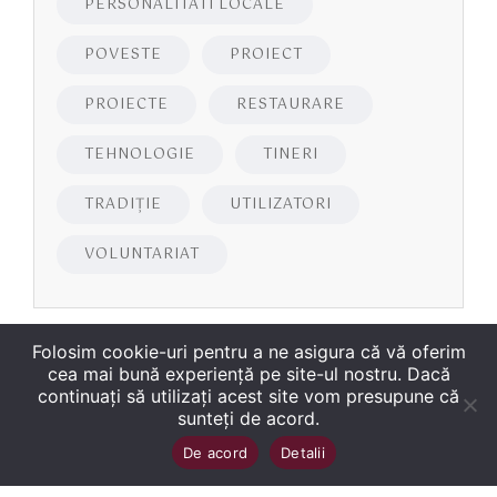
PERSONALITATI LOCALE
POVESTE
PROIECT
PROIECTE
RESTAURARE
TEHNOLOGIE
TINERI
TRADIȚIE
UTILIZATORI
VOLUNTARIAT
Folosim cookie-uri pentru a ne asigura că vă oferim
cea mai bună experiență pe site-ul nostru. Dacă
continuați să utilizați acest site vom presupune că
sunteți de acord.
Copyright
©
2026
Biblioteca Județeană
Sus
↑
De acord
Detalii
„George Bariţiu‟ Braşov
. Toate drepturile sunt