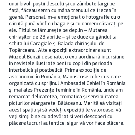
unui bivol, puştii desculţi şi cu zâmbete largi pe
faţă, făceau semn cu mâna trenului ce trecea în
goană. Personal, m-a emoţionat o fotografie cu o
căruţă plină vârf cu bagaje şi cu oameni căţăraţi pe
ele. Titlul te lămureşte pe deplin – Mutarea
chiriaşilor de 23 aprilie – şi te duce cu gândul la
schiţa lui Caragiale şi Balada chiriaşului de
Topârceanu. Alte expoziţii extraordinare sunt
Muzeul Benzii desenate, o extraordinară incursiune
în revistele ilustrate pentru copii din perioada
interbelică şi postbelică, Prima expoziţie de
astronomie în România, Manuscrise cehe ilustrate
organizată cu sprijinul Ambasadei Cehiei în România
şi mai ales Prezenţe feminine în România, unde am
remarcat delicateţea, cromatica şi sensibilitatea
picturilor Margaretei Bălăceanu. Merită să vizitaţi
acest spaţiu şi să vedeţi expoziţiţiile valoroase, vă
veţi simţi bine cu adevărat şi veţi descoperi cu
plăcere lucruri autentice, sigur vă vor face plăcere.