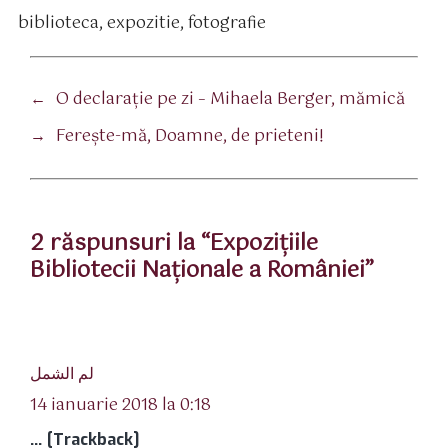
biblioteca
,
expozitie
,
fotografie
tichete
←
O declaraţie pe zi – Mihaela Berger, mămică
→
Ferește-mă, Doamne, de prieteni!
2 răspunsuri la “Expoziţiile
Bibliotecii Naţionale a României”
spune:
لم الشمل
14 ianuarie 2018 la 0:18
… [Trackback]