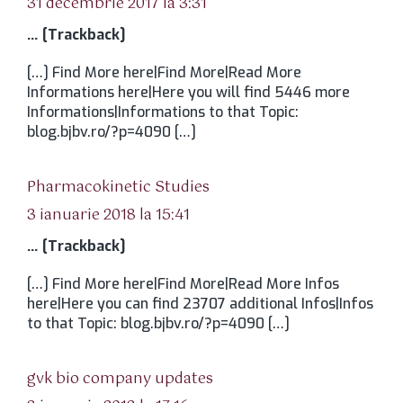
31 decembrie 2017 la 3:31
… [Trackback]
[…] Find More here|Find More|Read More
Informations here|Here you will find 5446 more
Informations|Informations to that Topic:
blog.bjbv.ro/?p=4090 […]
spune:
Pharmacokinetic Studies
3 ianuarie 2018 la 15:41
… [Trackback]
[…] Find More here|Find More|Read More Infos
here|Here you can find 23707 additional Infos|Infos
to that Topic: blog.bjbv.ro/?p=4090 […]
spune:
gvk bio company updates