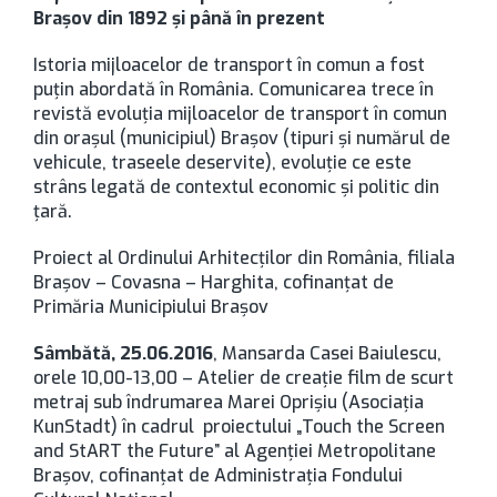
Brașov din 1892 și până în prezent
Istoria mijloacelor de transport în comun a fost
puțin abordată în România. Comunicarea trece în
revistă evoluția mijloacelor de transport în comun
din orașul (municipiul) Brașov (tipuri și numărul de
vehicule, traseele deservite), evoluție ce este
strâns legată de contextul economic și politic din
țară.
Proiect al Ordinului Arhitecţilor din România, filiala
Braşov – Covasna – Harghita, cofinanţat de
Primăria Municipiului Braşov
Sâmbătă, 25.06.2016
, Mansarda Casei Baiulescu,
orele 10,00-13,00 – Atelier de creaţie film de scurt
metraj sub îndrumarea Marei Oprişiu (Asociaţia
KunStadt) în cadrul proiectului „Touch the Screen
and StART the Future” al Agenţiei Metropolitane
Braşov, cofinanţat de Administraţia Fondului