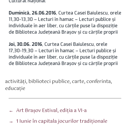
Cultural Naţional
Duminică, 26.06.2016
, Curtea Casei Baiulescu, orele
11,30-13,30 – Lecturi în hamac – Lecturi publice şi
individuale în aer liber, cu cărţile puse la dispoziţie
de Biblioteca Judeţeană Braşov şi cu cărţile proprii
Joi, 30.06. 2016
, Curtea Casei Baiulescu, orele
17,30-19,30 – Lecturi în hamac – Lecturi publice şi
individuale în aer liber, cu cărţile puse la dispoziţie
de Biblioteca Judeţeană Braşov şi cu cărţile proprii
activităţi
,
biblioteci publice
,
carte
,
conferinta
,
tichete
educaţie
←
Art Braşov Estival, ediţia a VI-a
→
1 Iunie în capitala jocurilor tradiționale