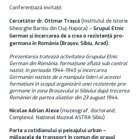
Conferenţiază invitaţii:
Cercetător dr. Ottmar Traşcă
(Institutul de Istorie
Gheorghe Barițiu din Cluj-Napoca) –
Grupul Etnic
German și încercarea de a crea o rezistență pro-
germana în România (Brașov, Sibiu, Arad)
.
Prezentarea tratează activitatea Grupului Etnic
German din România, formațiune aflată sub control
nazist, în perioada 1944-1945 și încercarea
Germaniei naziste de a manipula lideri ai acestei
formațiuni în scopul organizării unei rezistențe pro-
germane în zona Brașovului și Sibiului după trecerea
României de partea aliaților din 23 august 1944.
Nicolae Adrian Alexe
(muzeograf, doctorand,
Complexul Național Muzeal ASTRA Sibiu)
Parte a cotidianului și peisajului urban –
mijloacele de transport în comun din orașul