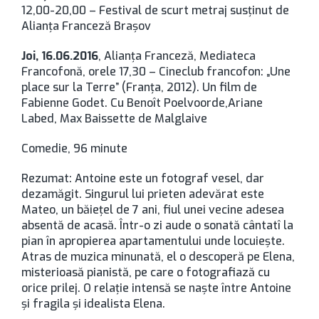
12,00-20,00 – Festival de scurt metraj susţinut de
Alianţa Franceză Braşov
Joi, 16.06.2016
, Alianţa Franceză, Mediateca
Francofonă, orele 17,30 – Cineclub francofon: „Une
place sur la Terre” (Franţa, 2012). Un film de
Fabienne Godet. Cu Benoît Poelvoorde,Ariane
Labed, Max Baissette de Malglaive
Comedie, 96 minute
Rezumat: Antoine este un fotograf vesel, dar
dezamăgit. Singurul lui prieten adevărat este
Mateo, un băieţel de 7 ani, fiul unei vecine adesea
absentă de acasă. Într-o zi aude o sonată cântatî la
pian în apropierea apartamentului unde locuieşte.
Atras de muzica minunată, el o descoperă pe Elena,
misterioasă pianistă, pe care o fotografiază cu
orice prilej. O relaţie intensă se naşte între Antoine
şi fragila şi idealista Elena.