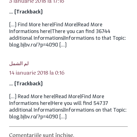
3 ianuarie 2018 la 17:16
… [Trackback]
[…] Find More here|Find More|Read More
Informations here|There you can find 36744
additional Informations|Informations to that Topic:
blog.bjbv.ro/?p=4090 […]
spune:
لم الشمل
14 ianuarie 2018 la 0:16
… [Trackback]
[…] Read More here|Read More|Find More
Informations here|Here you will find 54737
additional Informations|Informations on that Topic:
blog.bjbv.ro/?p=4090 […]
Comentariile sunt închise.