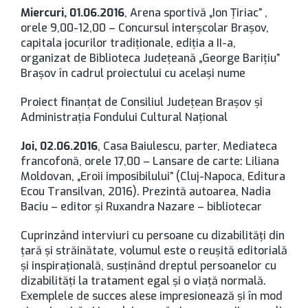
Miercuri, 01.06.2016
, Arena sportivă „Ion Ţiriac” ,
orele 9,00-12,00 – Concursul interşcolar Braşov,
capitala jocurilor tradiţionale, ediţia a II-a,
organizat de Biblioteca Judeţeană „George Bariţiu”
Braşov în cadrul proiectului cu acelaşi nume
Proiect finanţat de Consiliul Judeţean Braşov şi
Administraţia Fondului Cultural Naţional
Joi, 02.06.2016
, Casa Baiulescu, parter, Mediateca
francofonă, orele 17,00 – Lansare de carte: Liliana
Moldovan, „Eroii imposibilului” (Cluj-Napoca, Editura
Ecou Transilvan, 2016). Prezintă autoarea, Nadia
Baciu – editor şi Ruxandra Nazare – bibliotecar
Cuprinzând interviuri cu persoane cu dizabilităţi din
ţară şi străinătate, volumul este o reuşită editorială
şi inspiraţională, susţinând dreptul persoanelor cu
dizabilităţi la tratament egal şi o viaţă normală.
Exemplele de succes alese impresionează şi în mod