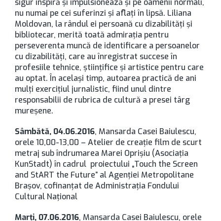
sigur inspiră şi impulsionează şi pe oamenii normali,
nu numai pe cei suferinzi şi aflaţi în lipsă. Liliana
Moldovan, la rândul ei persoană cu dizabilităţi şi
bibliotecar, merită toată admiraţia pentru
perseverenta muncă de identificare a persoanelor
cu dizabilităţi, care au înregistrat succese în
profesiile tehnice, ştiinţifice şi artistice pentru care
au optat. În acelaşi timp, autoarea practică de ani
mulţi exerciţiul jurnalistic, fiind unul dintre
responsabilii de rubrica de cultură a presei târg
mureşene.
Sâmbătă, 04.06.2016
, Mansarda Casei Baiulescu,
orele 10,00-13,00 – Atelier de creaţie film de scurt
metraj sub îndrumarea Marei Oprişiu (Asociaţia
KunStadt) în cadrul proiectului „Touch the Screen
and StART the Future” al Agenţiei Metropolitane
Braşov, cofinanţat de Administraţia Fondului
Cultural Naţional
Marţi, 07.06.2016
, Mansarda Casei Baiulescu, orele