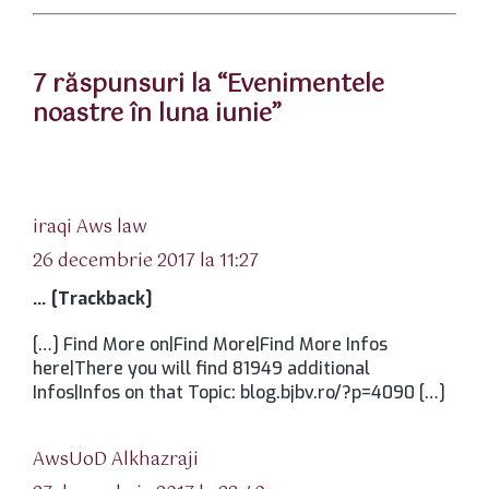
7 răspunsuri la “Evenimentele
noastre în luna iunie”
spune:
iraqi Aws law
26 decembrie 2017 la 11:27
… [Trackback]
[…] Find More on|Find More|Find More Infos
here|There you will find 81949 additional
Infos|Infos on that Topic: blog.bjbv.ro/?p=4090 […]
spune:
AwsUoD Alkhazraji