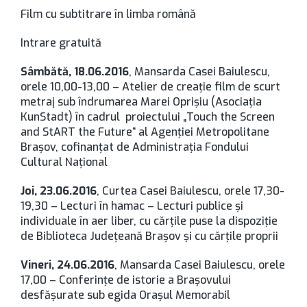
Film cu subtitrare în limba română
Intrare gratuită
Sâmbătă, 18.06.2016
, Mansarda Casei Baiulescu,
orele 10,00-13,00 – Atelier de creaţie film de scurt
metraj sub îndrumarea Marei Oprişiu (Asociaţia
KunStadt) în cadrul proiectului „Touch the Screen
and StART the Future” al Agenţiei Metropolitane
Braşov, cofinanţat de Administraţia Fondului
Cultural Naţional
Joi, 23.06.2016
, Curtea Casei Baiulescu, orele 17,30-
19,30 – Lecturi în hamac – Lecturi publice şi
individuale în aer liber, cu cărţile puse la dispoziţie
de Biblioteca Judeţeană Braşov şi cu cărţile proprii
Vineri, 24.06.2016
, Mansarda Casei Baiulescu, orele
17,00 – Conferinţe de istorie a Braşovului
desfăşurate sub egida Oraşul Memorabil