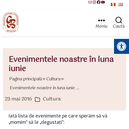
Mail
Instagram
Facebook
YouTube
Meniu
Caută
Instrumente pentru accesibilitate
Evenimentele noastre în luna
iunie
Pagina principală
Cultura
Evenimentele noastre în luna iunie ...
23 mai 2016
Cultura
ată
Categorii
rticol
Iată lista de evenimente pe care sperăm să vă
„momim” să le „degustaţi”: