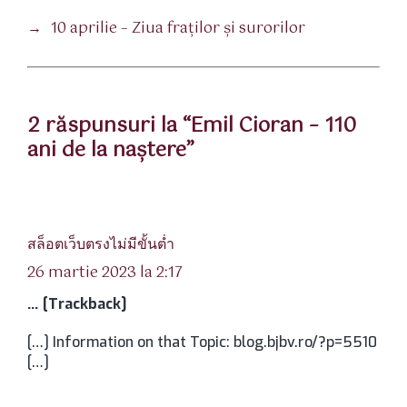
→
10 aprilie – Ziua fraților și surorilor
2 răspunsuri la “Emil Cioran – 110
ani de la naștere”
spune:
สล็อตเว็บตรงไม่มีขั้นต่ำ
26 martie 2023 la 2:17
… [Trackback]
[…] Information on that Topic: blog.bjbv.ro/?p=5510
[…]