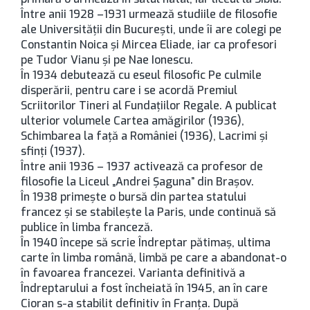
Între anii 1928 –1931 urmează studiile de filosofie
ale Universităţii din Bucureşti, unde îi are colegi pe
Constantin Noica şi Mircea Eliade, iar ca profesori
pe Tudor Vianu şi pe Nae Ionescu.
În 1934 debutează cu eseul filosofic Pe culmile
disperării, pentru care i se acordă Premiul
Scriitorilor Tineri al Fundaţiilor Regale. A publicat
ulterior volumele Cartea amăgirilor (1936),
Schimbarea la faţă a României (1936), Lacrimi şi
sfinţi (1937).
Între anii 1936 – 1937 activează ca profesor de
filosofie la Liceul „Andrei Şaguna” din Braşov.
În 1938 primeşte o bursă din partea statului
francez şi se stabileşte la Paris, unde continuă să
publice în limba franceză.
În 1940 începe să scrie Îndreptar pătimaş, ultima
carte în limba română, limbă pe care a abandonat-o
în favoarea francezei. Varianta definitivă a
Îndreptarului a fost încheiată în 1945, an în care
Cioran s-a stabilit definitiv în Franţa. După