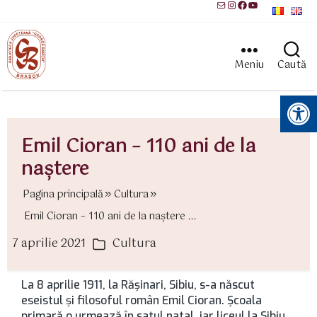
Mail
Instagram
Facebook
YouTube
Meniu
Caută
Instrumente pentru accesibilitate
Emil Cioran – 110 ani de la
naștere
Pagina principală
Cultura
Emil Cioran – 110 ani de la naștere ...
7 aprilie 2021
Cultura
ată
Categorii
rticol
La 8 aprilie 1911, la Răşinari, Sibiu, s-a născut
eseistul şi filosoful român Emil Cioran. Şcoala
primară o urmează în satul natal, iar liceul la Sibiu.