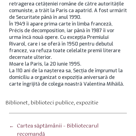
retragerea cetăţeniei române de către autorităţile
comuniste, a trăit la Paris ca apatrid. A fost urmărit
de Securitate până în anul 1990.
În 1949 îi apare prima carte în limba franceză,
Précis de decomposition, iar până în 1987 îi vor
urma încă nouă opere. Cu excepţia Premiului
Rivarol, care i se oferă în 1950 pentru debutul
francez, va refuza toate celelalte premii literare
decernate ulterior.
Moare la Paris, la 20 iunie 1995.
La 110 ani de la nașterea sa, Secția de împrumut la
domiciliu a organizat o expoziția aniversară de
carte îngrijită de colega noastră Valentina Mihăilă.
Biblionet
,
biblioteci publice
,
expozitie
tichete
←
Cartea săptămânii – Bibliotecarul
recomandă