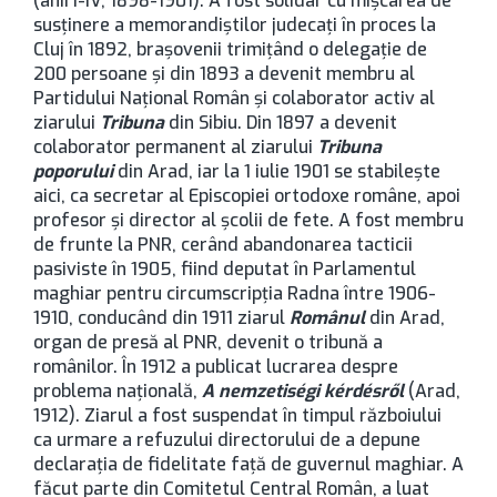
(anii I-IV, 1898-1901). A fost solidar cu mișcarea de
susținere a memorandiștilor judecați în proces la
Cluj în 1892, brașovenii trimițând o delegație de
200 persoane și din 1893 a devenit membru al
Partidului Național Român și colaborator activ al
ziarului
Tribuna
din Sibiu. Din 1897 a devenit
colaborator permanent al ziarului
Tribuna
poporului
din Arad, iar la 1 iulie 1901 se stabilește
aici, ca secretar al Episcopiei ortodoxe române, apoi
profesor și director al școlii de fete. A fost membru
de frunte la PNR, cerând abandonarea tacticii
pasiviste în 1905, fiind deputat în Parlamentul
maghiar pentru circumscripția Radna între 1906-
1910, conducând din 1911 ziarul
Românul
din Arad,
organ de presă al PNR, devenit o tribună a
românilor. În 1912 a publicat lucrarea despre
problema națională,
A nemzetiségi kérdésről
(Arad,
1912). Ziarul a fost suspendat în timpul războiului
ca urmare a refuzului directorului de a depune
declarația de fidelitate față de guvernul maghiar. A
făcut parte din Comitetul Central Român, a luat