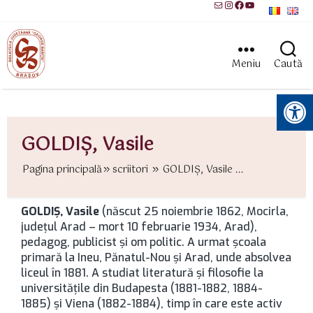
Mail
Instagram
Facebook
YouTube
Meniu
Caută
Instrumente pentru accesibilitate
GOLDIȘ, Vasile
Pagina principală
scriitori
GOLDIȘ, Vasile ...
GOLDIȘ, Vasile
(născut 25 noiembrie 1862, Mocirla,
județul Arad – mort 10 februarie 1934, Arad),
pedagog, publicist și om politic. A urmat școala
primară la Ineu, Pănatul-Nou și Arad, unde absolvea
liceul în 1881. A studiat literatură și filosofie la
universitățile din Budapesta (1881-1882, 1884-
1885) și Viena (1882-1884), timp în care este activ