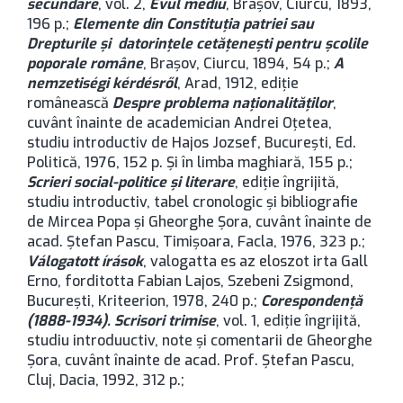
secundare
, vol. 2,
Evul mediu
, Brașov, Ciurcu, 1893,
196 p.;
Elemente din Constituția patriei sau
Drepturile și datorințele cetățenești pentru școlile
poporale române
, Brașov, Ciurcu, 1894, 54 p.;
A
nemzetiségi kérdésről
, Arad, 1912, ediție
românească
Despre problema naționalităților
,
cuvânt înainte de academician Andrei Oțetea,
studiu introductiv de Hajos Jozsef, București, Ed.
Politică, 1976, 152 p. Și în limba maghiară, 155 p.;
Scrieri social-politice și literare
, ediție îngrijită,
studiu introductiv, tabel cronologic și bibliografie
de Mircea Popa și Gheorghe Șora, cuvânt înainte de
acad. Ștefan Pascu, Timișoara, Facla, 1976, 323 p.;
Válogatott írások
, valogatta es az eloszot irta Gall
Erno, forditotta Fabian Lajos, Szebeni Zsigmond,
București, Kriteerion, 1978, 240 p.;
Corespondență
(1888-1934). Scrisori trimise
, vol. 1, ediție îngrijită,
studiu introduuctiv, note și comentarii de Gheorghe
Șora, cuvânt înainte de acad. Prof. Ștefan Pascu,
Cluj, Dacia, 1992, 312 p.;