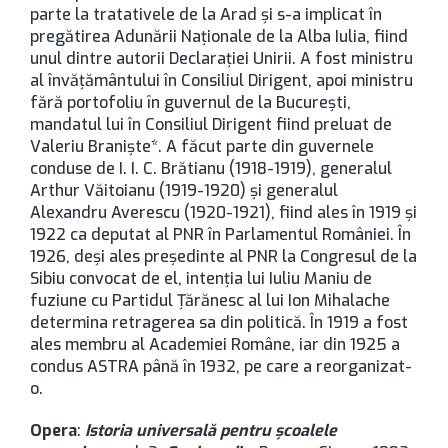
parte la tratativele de la Arad și s-a implicat în
pregătirea Adunării Naționale de la Alba Iulia, fiind
unul dintre autorii Declarației Unirii. A fost ministru
al învățământului în Consiliul Dirigent, apoi ministru
fără portofoliu în guvernul de la București,
mandatul lui în Consiliul Dirigent fiind preluat de
Valeriu Braniște*. A făcut parte din guvernele
conduse de I. I. C. Brătianu (1918-1919), generalul
Arthur Văitoianu (1919-1920) și generalul
Alexandru Averescu (1920-1921), fiind ales în 1919 și
1922 ca deputat al PNR în Parlamentul României. În
1926, deși ales președinte al PNR la Congresul de la
Sibiu convocat de el, intenția lui Iuliu Maniu de
fuziune cu Partidul Țărănesc al lui Ion Mihalache
determina retragerea sa din politică. În 1919 a fost
ales membru al Academiei Române, iar din 1925 a
condus ASTRA până în 1932, pe care a reorganizat-
o.
Opera
:
Istoria universală pentru școalele