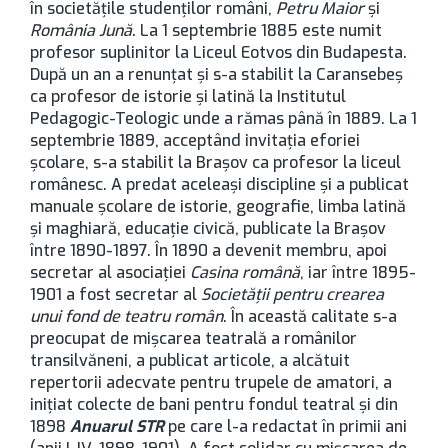
în societățile studenților români,
Petru Maior
și
România Jună
. La 1 septembrie 1885 este numit
profesor suplinitor la Liceul Eotvos din Budapesta.
După un an a renunțat și s-a stabilit la Caransebeș
ca profesor de istorie și latină la Institutul
Pedagogic-Teologic unde a rămas până în 1889. La 1
septembrie 1889, acceptând invitația eforiei
școlare, s-a stabilit la Brașov ca profesor la liceul
românesc. A predat aceleași discipline și a publicat
manuale școlare de istorie, geografie, limba latină
și maghiară, educație civică, publicate la Brașov
între 1890-1897. În 1890 a devenit membru, apoi
secretar al asociației
Casina română
, iar între 1895-
1901 a fost secretar al
Societății pentru crearea
unui fond de teatru român
. În această calitate s-a
preocupat de mișcarea teatrală a românilor
transilvăneni, a publicat articole, a alcătuit
repertorii adecvate pentru trupele de amatori, a
inițiat colecte de bani pentru fondul teatral și din
1898
Anuarul STR
pe care l-a redactat în primii ani