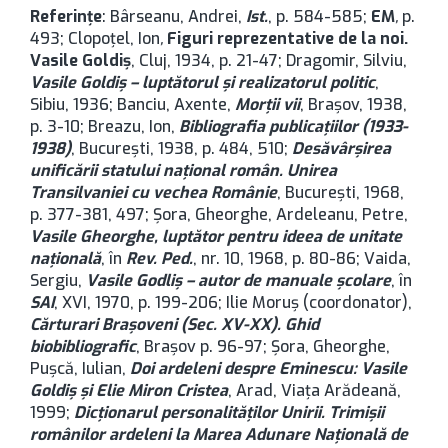
Referințe
: Bârseanu, Andrei,
Ist.
, p. 584-585;
EM
,
p.
493; Clopoțel, Ion
,
Figuri reprezentative de la noi.
Vasile Goldiș
, Cluj, 1934, p. 21-47; Dragomir, Silviu,
Vasile Goldiș – luptătorul și realizatorul politic
,
Sibiu, 1936; Banciu, Axente,
Morții vii
, Brașov, 1938,
p. 3-10; Breazu, Ion,
Bibliografia publicațiilor (1933-
1938)
, București, 1938, p. 484, 510;
Desăvârșirea
unificării statului național român. Unirea
Transilvaniei cu vechea Românie
, București, 1968,
p. 377-381, 497; Șora, Gheorghe, Ardeleanu, Petre,
Vasile Gheorghe, luptător pentru ideea de unitate
națională
, în
Rev. Ped.
, nr. 10, 1968, p. 80-86; Vaida,
Sergiu,
Vasile Godliș – autor de manuale școlare
, în
SAI
, XVI, 1970, p. 199-206; Ilie Moruș (coordonator),
Cărturari Brașoveni (Sec. XV-XX). Ghid
biobibliografic
, Brașov p. 96-97; Șora, Gheorghe,
Pușcă, Iulian,
Doi ardeleni despre Eminescu: Vasile
Goldiș și Elie Miron Cristea
, Arad, Viața Arădeană,
1999;
Dicționarul personalităților Unirii. Trimișii
românilor ardeleni la Marea Adunare Națională de