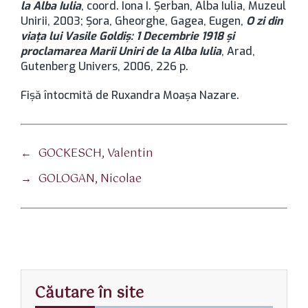
la Alba Iulia
, coord. Iona I. Șerban, Alba Iulia, Muzeul
Unirii, 2003; Șora, Gheorghe, Gagea, Eugen,
O zi din
viața lui Vasile Goldiș: 1 Decembrie 1918 și
proclamarea Marii Uniri de la Alba Iulia
, Arad,
Gutenberg Univers, 2006, 226 p.
Fișă întocmită de Ruxandra Moașa Nazare.
←
GOCKESCH, Valentin
→
GOLOGAN, Nicolae
Căutare în site