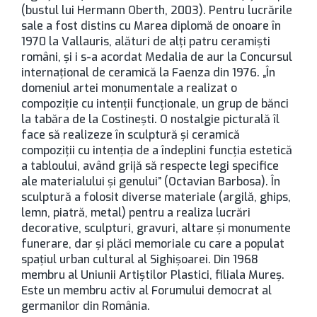
(bustul lui Hermann Oberth, 2003). Pentru lucrările
sale a fost distins cu Marea diplomă de onoare în
1970 la Vallauris, alături de alți patru ceramiști
români, și i s-a acordat Medalia de aur la Concursul
internațional de ceramică la Faenza din 1976. „În
domeniul artei monumentale a realizat o
compoziţie cu intenţii funcţionale, un grup de bănci
la tabăra de la Costineşti. O nostalgie picturală îl
face să realizeze în sculptură şi ceramică
compoziţii cu intenţia de a îndeplini funcţia estetică
a tabloului, având grijă să respecte legi specifice
ale materialului şi genului” (Octavian Barbosa). În
sculptură a folosit diverse materiale (argilă, ghips,
lemn, piatră, metal) pentru a realiza lucrări
decorative, sculpturi, gravuri, altare și monumente
funerare, dar și plăci memoriale cu care a populat
spațiul urban cultural al Sighișoarei. Din 1968
membru al Uniunii Artiștilor Plastici, filiala Mureș.
Este un membru activ al Forumului democrat al
germanilor din România.