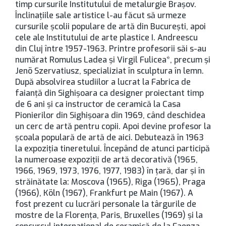
timp cursurile Institutului de metalurgie Brașov.
Înclinaţiile sale artistice l-au făcut să urmeze
cursurile şcolii populare de artă din București, apoi
cele ale Institutului de arte plastice I. Andreescu
din Cluj între 1957-1963. Printre profesorii săi s-au
numărat Romulus Ladea şi Virgil Fulicea*, precum și
Jenö Szervatiusz, specializiat în sculptura în lemn.
După absolvirea studiilor a lucrat la Fabrica de
faianță din Sighișoara ca designer proiectant timp
de 6 ani și ca instructor de ceramică la Casa
Pionierilor din Sighișoara din 1969, când deschidea
un cerc de artă pentru copii. Apoi devine profesor la
şcoala populară de artă de aici. Debutează în 1963
la expoziţia tineretului. Începând de atunci participă
la numeroase expoziţii de artă decorativă (1965,
1966, 1969, 1973, 1976, 1977, 1983) în ţară, dar şi în
străinătate la: Moscova (1965), Riga (1965), Praga
(1966), Köln (1967), Frankfurt pe Main (1967). A
fost prezent cu lucrări personale la târgurile de
mostre de la Florenţa, Paris, Bruxelles (1969) şi la