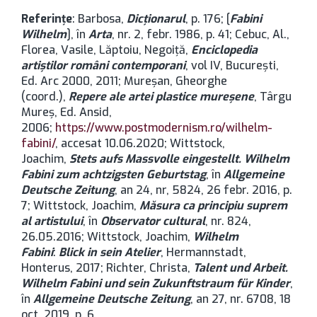
Referinţe
: Barbosa,
Dicţionarul
, p. 176; [
Fabini
Wilhelm
], în
Arta
, nr. 2, febr. 1986, p. 41; Cebuc, Al.,
Florea, Vasile, Lăptoiu, Negoiță,
Enciclopedia
artiștilor români contemporani
, vol IV, București,
Ed. Arc 2000, 2011; Mureșan, Gheorghe
(coord.),
Repere ale artei plastice mureșene
, Târgu
Mureș, Ed. Ansid,
2006;
https://www.postmodernism.ro/wilhelm-
fabini/
, accesat 10.06.2020; Wittstock,
Joachim,
Stets aufs Massvolle eingestellt. Wilhelm
Fabini zum achtzigsten Geburtstag
, în
Allgemeine
Deutsche Zeitung
, an 24, nr, 5824, 26 febr. 2016, p.
7; Wittstock, Joachim,
Măsura ca principiu suprem
al artistului
, în
Observator cultural
, nr. 824,
26.05.2016; Wittstock, Joachim,
Wilhelm
Fabini
:
Blick in sein Atelier
, Hermannstadt,
Honterus, 2017; Richter, Christa,
Talent und Arbeit.
Wilhelm Fabini und sein Zukunftstraum für Kinder
,
în
Allgemeine Deutsche Zeitung
, an 27, nr. 6708, 18
oct. 2019, p. 6.