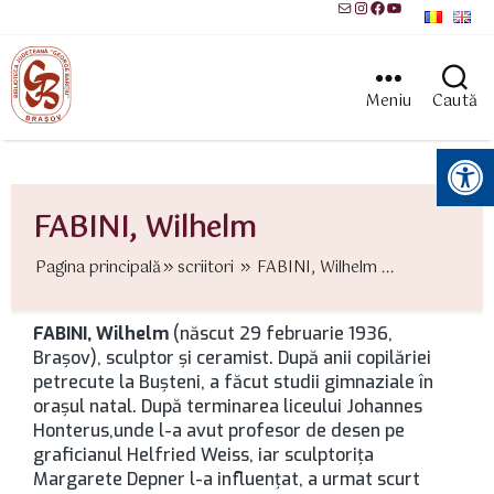
Mail
Instagram
Facebook
YouTube
Meniu
Caută
Instrumente pentru accesibilitate
FABINI, Wilhelm
Pagina principală
scriitori
FABINI, Wilhelm ...
FABINI, Wilhelm
(născut 29 februarie 1936,
Brașov), sculptor și ceramist. După anii copilăriei
petrecute la Bușteni, a făcut studii gimnaziale în
oraşul natal. După terminarea liceului Johannes
Honterus,unde l-a avut profesor de desen pe
graficianul Helfried Weiss, iar sculptorița
Margarete Depner l-a influențat, a urmat scurt