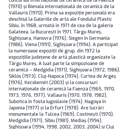
concursul internaţional de ceramică de la Faenza
(1970) şi Bienala internaţională de ceramică de la
Vallauris (1970). Prima sa expoziţie personală era
deschisă la Galeriile de artă ale Fondului Plastic
Sibiu, în 1968, urmată în 1971 de cea de la galeria
Galateea, la București în 1971, Târgu Mureș,
Sighișoara, Hanovra (1976), Siegen în Germania
(1986), Viena (1991), Sighișoara (1994). A participat
la numeroase expoziții de grup, din 1972 la
expozițiile județene de artă plastică organizate la
Târgu Mureș. A luat parte la simpozioane de
ceramică – Medgidia (1971), Sighișoara (1972, 1986),
Siklós (1973), Cluj-Napoca (1974), Curtea de Argeș
(1976), Kecskemét (2003) și la concursuri
internaționale de ceramică la Faenza (1965, 1970,
1973, 1976, 1977), Vallauris (1970, 1978, 1982),
Subotica în fosta Iugoslavie (1974), Nagoya în
Japonia (1977) și la Erfurt (1978). Are lucrări
monumentale la Tulcea (1969), Costinești (1970),
Medgidia (1971), Sibiu (1981), Mediaș (1994),
Sighișoara (1994, 1998, 2002, 2003, 2004) și Cluj