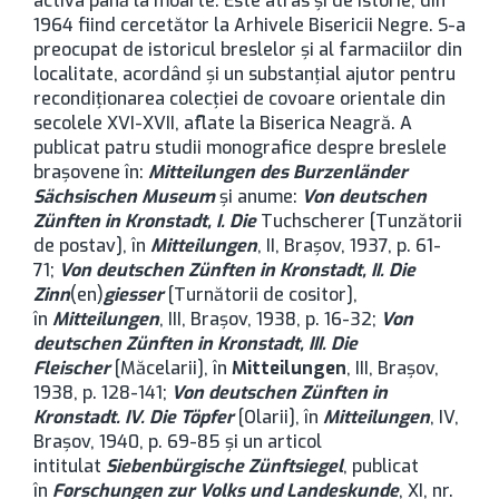
activa până la moarte. Este atras şi de istorie, din
1964 fiind cercetător la Arhivele Bisericii Negre. S-a
preocupat de istoricul breslelor şi al farmaciilor din
localitate, acordând şi un substanţial ajutor pentru
recondiţionarea colecţiei de covoare orientale din
secolele XVI-XVII, aflate la Biserica Neagră. A
publicat patru studii monografice despre breslele
braşovene în:
Mitteilungen des Burzenländer
Sächsischen Museum
şi anume:
Von deutschen
Zünften in Kronstadt, I. Die
Tuchscherer [Tunzătorii
de postav], în
Mitteilungen
, II, Brașov, 1937, p. 61-
71;
Von deutschen Zünften in Kronstadt, II. Die
Zinn
(en)
giesser
[Turnătorii de cositor],
în
Mitteilungen
, III, Brașov, 1938, p. 16-32;
Von
deutschen Zünften in Kronstadt, III. Die
Fleischer
[Măcelarii], în
Mitteilungen
, III, Brașov,
1938, p. 128-141;
Von deutschen Zünften in
Kronstadt. IV. Die Töpfer
[Olarii], în
Mitteilungen
, IV,
Brașov, 1940, p. 69-85 şi un articol
intitulat
Siebenbürgische Zünftsiegel
, publicat
în
Forschungen zur Volks und Landeskunde
, XI, nr.