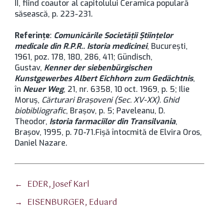
II, fiind coautor al capitolului Ceramica populară
săsească, p. 223-231.
Referinţe
:
Comunicările Societăţii Ştiinţelor
medicale din R.P.R.. Istoria medicinei
, București,
1961, poz. 178, 180, 286, 411; Gündisch,
Gustav,
Kenner der siebenbürgischen
Kunstgewerbes Albert Eichhorn zum Gedächtnis
,
în
Neuer Weg
, 21, nr. 6358, 10 oct. 1969, p. 5; Ilie
Moruș,
Cărturari Brașoveni (Sec. XV-XX). Ghid
biobibliografic
, Brașov, p. 5; Paveleanu, D.
Theodor,
Istoria farmaciilor din Transilvania
,
Brașov, 1995, p. 70-71.Fișă întocmită de Elvira Oros,
Daniel Nazare.
←
EDER, Josef Karl
→
EISENBURGER, Eduard