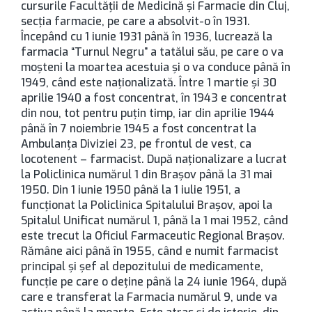
cursurile Facultății de Medicină şi Farmacie din Cluj,
secţia farmacie, pe care a absolvit-o în 1931.
Începând cu 1 iunie 1931 până în 1936, lucrează la
farmacia “Turnul Negru” a tatălui său, pe care o va
moşteni la moartea acestuia şi o va conduce până în
1949, când este naţionalizată. Între 1 martie şi 30
aprilie 1940 a fost concentrat, în 1943 e concentrat
din nou, tot pentru puţin timp, iar din aprilie 1944
până în 7 noiembrie 1945 a fost concentrat la
Ambulanţa Diviziei 23, pe frontul de vest, ca
locotenent – farmacist. După naţionalizare a lucrat
la Policlinica numărul 1 din Brașov până la 31 mai
1950. Din 1 iunie 1950 până la 1 iulie 1951, a
funcţionat la Policlinica Spitalului Brașov, apoi la
Spitalul Unificat numărul 1, până la 1 mai 1952, când
este trecut la Oficiul Farmaceutic Regional Brașov.
Rămâne aici până în 1955, când e numit farmacist
principal şi şef al depozitului de medicamente,
funcţie pe care o deţine până la 24 iunie 1964, după
care e transferat la Farmacia numărul 9, unde va