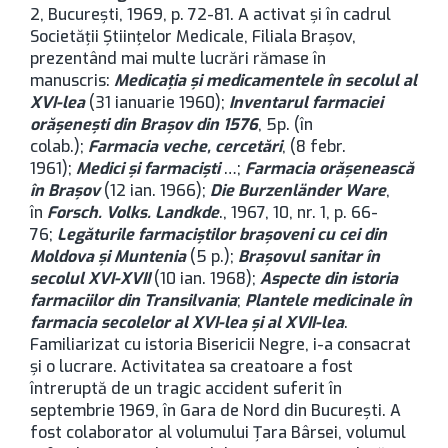
2, București, 1969, p. 72-81. A activat şi în cadrul
Societăţii Ştiinţelor Medicale, Filiala Brașov,
prezentând mai multe lucrări rămase în
manuscris:
Medicaţia şi medicamentele în secolul al
XVI-lea
(31 ianuarie 1960);
Inventarul farmaciei
orăşeneşti din Brașov din 1576
, 5p. (în
colab.);
Farmacia veche, cercetări
, (8 febr.
1961);
Medici şi farmacişti
…;
Farmacia orăşenească
în Brașov
(12 ian. 1966);
Die Burzenländer Ware
,
în
Forsch. Volks. Landkde
., 1967, 10, nr. 1, p. 66-
76;
Legăturile farmaciştilor braşoveni cu cei din
Moldova şi Muntenia
(5 p.);
Brașovul sanitar în
secolul XVI-XVII
(10 ian. 1968);
Aspecte din istoria
farmaciilor din Transilvania
;
Plantele medicinale în
farmacia secolelor al XVI-lea şi al XVII-lea
.
Familiarizat cu istoria Bisericii Negre, i-a consacrat
şi o lucrare. Activitatea sa creatoare a fost
întreruptă de un tragic accident suferit în
septembrie 1969, în Gara de Nord din București. A
fost colaborator al volumului Ţara Bârsei, volumul