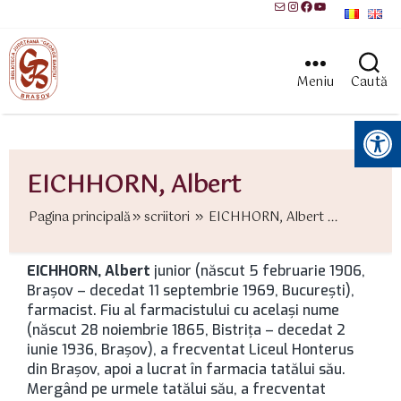
Mail
Instagram
Facebook
YouTube
Meniu
Caută
Instrumente pentru accesibilitate
EICHHORN, Albert
Pagina principală
scriitori
EICHHORN, Albert ...
EICHHORN, Albert
junior (născut 5 februarie 1906,
Brașov – decedat 11 septembrie 1969, București),
farmacist. Fiu al farmacistului cu acelaşi nume
(născut 28 noiembrie 1865, Bistriţa – decedat 2
iunie 1936, Brașov), a frecventat Liceul Honterus
din Brașov, apoi a lucrat în farmacia tatălui său.
Mergând pe urmele tatălui său, a frecventat