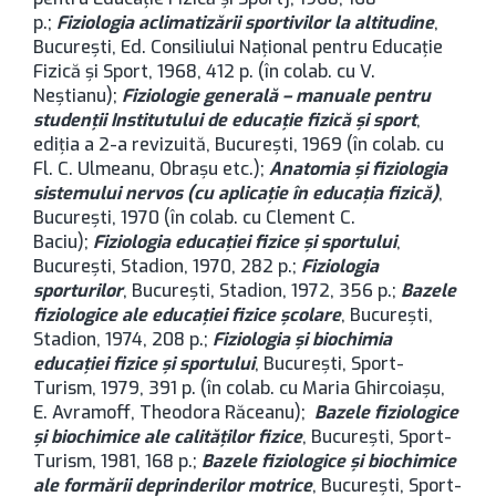
p.;
Fiziologia aclimatizării sportivilor la altitudine
,
București, Ed. Consiliului Naţional pentru Educaţie
Fizică şi Sport, 1968, 412 p. (în colab. cu V.
Neştianu);
Fiziologie generală – manuale pentru
studenţii Institutului de educaţie fizică şi sport
,
ediţia a 2-a revizuită, București, 1969 (în colab. cu
Fl. C. Ulmeanu, Obraşu etc.);
Anatomia şi fiziologia
sistemului nervos (cu aplicaţie în educaţia fizică)
,
București, 1970 (în colab. cu Clement C.
Baciu);
Fiziologia educaţiei fizice şi sportului
,
București, Stadion, 1970, 282 p.;
Fiziologia
sporturilor
, București, Stadion, 1972, 356 p.;
Bazele
fiziologice ale educaţiei fizice şcolare
, București,
Stadion, 1974, 208 p.;
Fiziologia şi biochimia
educaţiei fizice şi sportului
, București, Sport-
Turism, 1979, 391 p. (în colab. cu Maria Ghircoiaşu,
E. Avramoff, Theodora Răceanu);
Bazele fiziologice
şi biochimice ale calităţilor fizice
, București, Sport-
Turism, 1981, 168 p.;
Bazele fiziologice şi biochimice
ale formării deprinderilor motrice
, București, Sport-