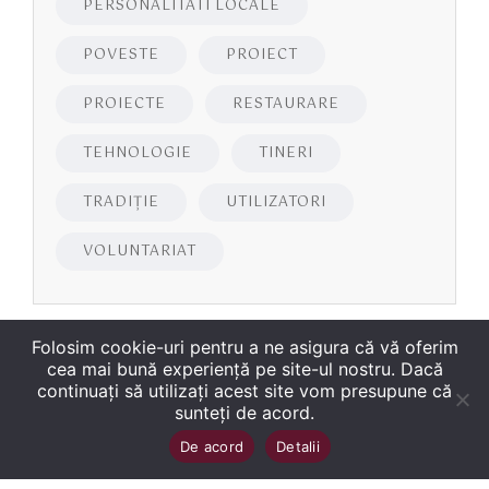
PERSONALITATI LOCALE
POVESTE
PROIECT
PROIECTE
RESTAURARE
TEHNOLOGIE
TINERI
TRADIȚIE
UTILIZATORI
VOLUNTARIAT
Folosim cookie-uri pentru a ne asigura că vă oferim
cea mai bună experiență pe site-ul nostru. Dacă
continuați să utilizați acest site vom presupune că
sunteți de acord.
Copyright
©
2026
Biblioteca Județeană
Sus
↑
De acord
Detalii
„George Bariţiu‟ Braşov
. Toate drepturile sunt