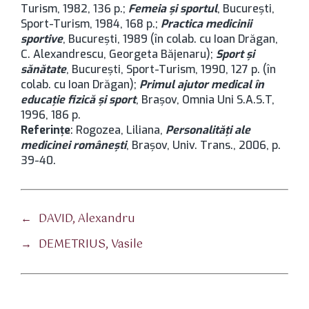
Turism, 1982, 136 p.;
Femeia şi sportul
, București,
Sport-Turism, 1984, 168 p.;
Practica medicinii
sportive
, București, 1989 (în colab. cu Ioan Drăgan,
C. Alexandrescu, Georgeta Băjenaru);
Sport şi
sănătate
, București, Sport-Turism, 1990, 127 p. (în
colab. cu Ioan Drăgan);
Primul ajutor medical în
educaţie fizică şi sport
, Brașov, Omnia Uni S.A.S.T,
1996, 186 p.
Referințe
: Rogozea, Liliana,
Personalităţi ale
medicinei româneşti
, Brașov, Univ. Trans., 2006, p.
39-40.
←
DAVID, Alexandru
→
DEMETRIUS, Vasile