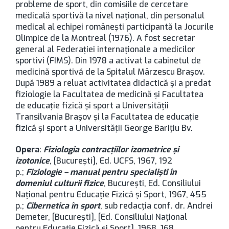
probleme de sport, din comisiile de cercetare
medicală sportivă la nivel naţional, din personalul
medical al echipei româneşti participantă la Jocurile
Olimpice de la Montreal (1976). A fost secretar
general al Federaţiei internaţionale a medicilor
sportivi (FIMS). Din 1978 a activat la cabinetul de
medicină sportivă de la Spitalul Mârzescu Brașov.
După 1989 a reluat activitatea didactică şi a predat
fiziologie la Facultatea de medicină şi Facultatea
de educaţie fizică şi sport a Universității
Transilvania Brașov şi la Facultatea de educaţie
fizică şi sport a Universității George Bariţiu Bv.
Opera
:
Fiziologia contracţiilor izometrice şi
izotonice
, [București], Ed. UCFS, 1967, 192
p.;
Fiziologie – manual pentru specialişti în
domeniul culturii fizice
, București, Ed. Consiliului
Naţional pentru Educaţie Fizică şi Sport, 1967, 455
p.;
Cibernetica în sport
, sub redacţia conf. dr. Andrei
Demeter, [București], [Ed. Consiliului Naţional
pentru Educaţie Fizică şi Sport], 1968, 168