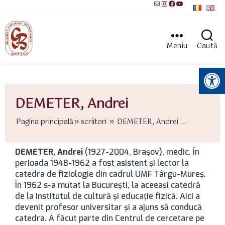
Mail
Instagram
Facebook
YouTube
Meniu
Caută
Instrumente pentru accesibilitate
DEMETER, Andrei
Pagina principală
scriitori
DEMETER, Andrei ...
DEMETER, Andrei
(1927-2004, Brașov), medic. În
perioada 1948-1962 a fost asistent şi lector la
catedra de fiziologie din cadrul UMF Târgu-Mureş.
În 1962 s-a mutat la București, la aceeaşi catedră
de la Institutul de cultură şi educaţie fizică. Aici a
devenit profesor universitar şi a ajuns să conducă
catedra. A făcut parte din Centrul de cercetare pe