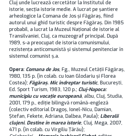
Cluj unde lucrează cercetător la Institutul de
istorie, secția istorie medie. A lucrat pe șantiere
arheologice la Comana de Jos și Făgăraș, fiind
autorul unui ghid turistic despre Făgăraș. Din 1985
probabil, a lucrat la Muzeul Național de istorie al
Transilvaniei, Cluj, ca muzeograf principal. După
1989, s-a preocupat de istoria comunismului,
rezistența anticomunistă și sistemul penitenciar în
sistemul comunist ș.a.
Opera
:
Comana de Jos
, Fg., Muzeul Cetății Făgăraș,
1980, 135 p. (în colab. cu Ioan Glodariu și Florea
Costea);
Făgăraș. Mic îndreptar turistic
, București,
Ed. Sport Turism, 1983, 120 p.;
Cluj-Napoca:
municipiu cu vocație europeană
, albu, Cluj, Studia,
2001, 179 p., ediție bilingvă română-engleză
(colectiv editorial Dragoș, Ionel-Nicu, Damian,
Ștefan, Fekete, Adriana, Dalbea, Paula);
Liberalii
clujeni. Destine în marea istorie
, Cluj, Mega, 2007,
471 p. (în colab. cu Virgiliu Țârău);