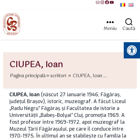
Mail
Instagram
Facebook
YouTube
Meniu
Caută
Instrumente pentru accesibilitate
CIUPEA, Ioan
Pagina principală
scriitori
CIUPEA, Ioan ...
CIUPEA, Ioan
(născut 27 ianuarie 1946, Făgăraș,
județul Brașov), istoric, muzeograf. A făcut Liceul
„Radu Negru” Făgăraș și Facultatea de istorie a
Universității „Babeș-Bolyai” Cluj, promoția 1969. A
fost profesor între 1969-1972, apoi muzeograf la
Muzeul Țării Făgărașului, pe care îl conduce între
1970-1975. În ultimul an se stabilește cu familia la