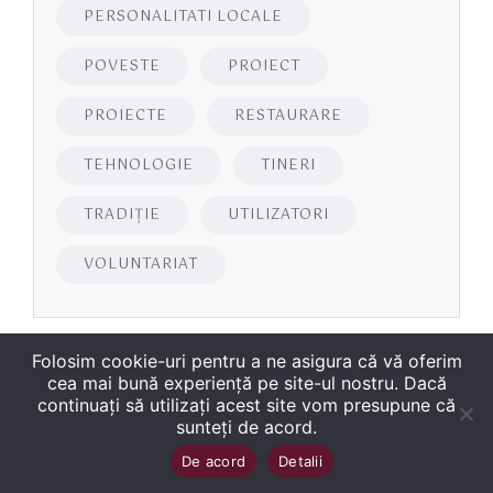
PERSONALITATI LOCALE
POVESTE
PROIECT
PROIECTE
RESTAURARE
TEHNOLOGIE
TINERI
TRADIȚIE
UTILIZATORI
VOLUNTARIAT
Folosim cookie-uri pentru a ne asigura că vă oferim
cea mai bună experiență pe site-ul nostru. Dacă
continuați să utilizați acest site vom presupune că
sunteți de acord.
Copyright
©
2026
Biblioteca Județeană
Sus
↑
De acord
Detalii
„George Bariţiu‟ Braşov
. Toate drepturile sunt