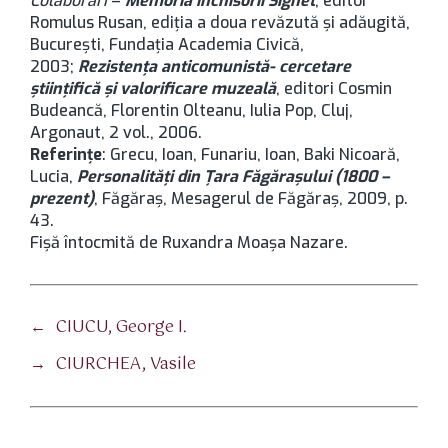
Colaborări
–
Memoria închisorii Sighet
, editor
Romulus Rusan, ediția a doua revăzută și adăugită,
București, Fundația Academia Civică,
2003;
Rezistența anticomunistă- cercetare
științifică și valorificare muzeală
, editori Cosmin
Budeancă, Florentin Olteanu, Iulia Pop, Cluj,
Argonaut, 2 vol., 2006.
Referințe
: Grecu, Ioan, Funariu, Ioan, Baki Nicoară,
Lucia,
Personalități din Țara Făgărașului (1800 –
prezent)
, Făgăraș, Mesagerul de Făgăraș, 2009, p.
43.
Fișă întocmită de Ruxandra Moașa Nazare.
←
CIUCU, George I.
→
CIURCHEA, Vasile