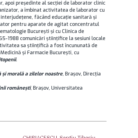
, apoi preşedinte al secţiei de laborator clinic
ganizator, a îmbinat activitatea de laborator cu
 interjudeţene, făcând educaţie sanitară şi
ovator pentru aparate de agitat concentratul
ematologie București şi cu Clinica de
5-1988 comunicări ştiinţifice la sesiuni locale
tivitatea sa ştiinţifică a fost încununată de
e Medicină şi Farmacie București, cu
topenii
.
 şi morală a zilelor noastre
, Brașov, Direcţia
inii româneşti
, Brașov, Universitatea