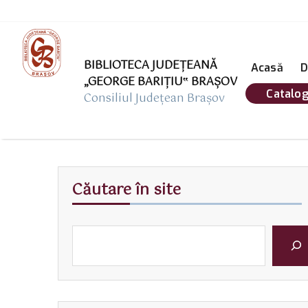
BIBLIOTECA JUDEȚEANĂ
Acasă
D
„GEORGE BARIŢIU‟ BRAŞOV
Catalog
Consiliul Județean Brașov
Căutare în site