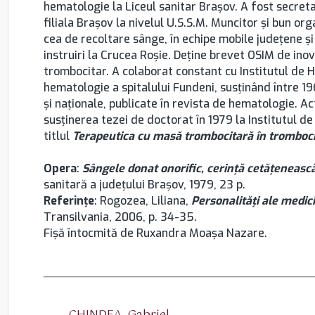
hematologie la Liceul sanitar Brașov. A fost secretar
filiala Brașov la nivelul U.S.S.M. Muncitor şi bun or
cea de recoltare sânge, în echipe mobile judeţene şi
instruiri la Crucea Roşie. Deţine brevet OSIM de in
trombocitar. A colaborat constant cu Institutul de H
hematologie a spitalului Fundeni, susţinând între 196
şi naţionale, publicate în revista de hematologie. Ac
susţinerea tezei de doctorat în 1979 la Institutul d
titlul
Terapeutica cu masă trombocitară în tromboci
Opera
:
Sângele donat onorific, cerinţă cetăţenească
sanitară a judeţului Brașov, 1979, 23 p.
Referinţe
: Rogozea, Liliana,
Personalităţi ale medic
Transilvania, 2006, p. 34-35.
Fişă întocmită de Ruxandra Moaşa Nazare.