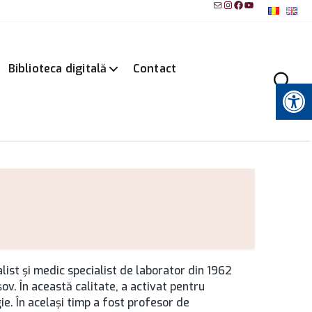
Mail
Instagram
Facebook
YouTube
Biblioteca digitală
Contact
Instrumente pentru accesibilitate
ist şi medic specialist de laborator din 1962
ov. În această calitate, a activat pentru
ie. În acelaşi timp a fost profesor de