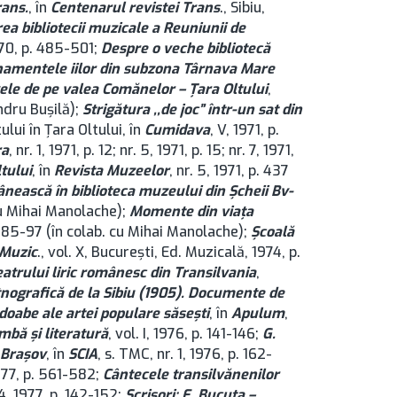
rans.
, în
Centenarul revistei Trans
., Sibiu,
rea bibliotecii muzicale a Reuniunii de
1970, p. 485-501;
Despre o veche bibliotecă
amentele iilor din subzona Târnava Mare
ele de pe valea Comănelor – Ţara Oltului
,
andru Buşilă);
Strigătura ,,de joc” într-un sat din
tului în Ţara Oltului, în
Cumidava
, V, 1971, p.
ra
, nr. 1, 1971, p. 12; nr. 5, 1971, p. 15; nr. 7, 1971,
tului
, în
Revista Muzeelor
, nr. 5, 1971, p. 437
nească în biblioteca muzeului din Şcheii Bv-
 cu Mihai Manolache);
Momente din viaţa
 p. 85-97 (în colab. cu Mihai Manolache);
Şcoală
 Muzic
., vol. X, București, Ed. Muzicală, 1974, p.
eatrului liric românesc din Transilvania
,
tnografică de la Sibiu (1905). Documente de
odoabe ale artei populare săseşti
, în
Apulum
,
mbă şi literatură
, vol. I, 1976, p. 141-146;
G.
n Brașov
, în
SCIA
, s. TMC, nr. 1, 1976, p. 162-
977, p. 561-582;
Cântecele transilvănenilor
24, 1977, p. 142-152;
Scrisori: E. Bucuţa –