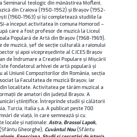
la Seminarul teologic din mănăstirea Mofleni,
uzică din Craiova (1950-1952) şi Brașov (1952-
ti (1960-1963) şi îşi completează studiile la
 Şi-a început activitatea în comuna Homorod –
upă care a fost profesor de muzică la Liceul
 Şcoala Populară de Artă din Braşov (1968-1969).
e de muzică, şef de secţie culturală a raionului
spector şi apoi vicepreşedinte al CJCES Brașov
an de Îndrumare a Creației Populare și Mișcării
ste fondatorul arhivei de artă populară şi
u al Uniunii Compozitorilor din România, secţia
sociat la Facultatea de muzică Brașov, iar
din localitate. Activitatea pe tărâm muzical a
formaţii de amatori din județul Brașov. A
cări ştiinţifice. Întreprinde studii şi călătorii
, Turcia, Italia ş.a. A publicat peste 700
semnări de viaţă, în care semnează şi cu
e locale şi naţionale:
Astra, Brassoi Lapok,
(Sfântu Gheorghe),
Cuvântul Nou
(Sfântu
logie, Enesciana, Studii şi cercetări de istoria