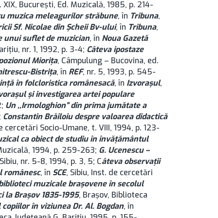
l. XIX, București, Ed. Muzicală, 1985, p. 214-
tru muzica meleagurilor străbune
, în
Tribuna
,
ii Sf. Nicolae din Şcheii Bv-ului
, în
Tribuna
,
e unui suflet de muzician
, în
Noua Gazetă
iţiu, nr. 1, 1992, p. 3-4;
Câteva ipostaze
pozionul Mioriţa
, Câmpulung – Bucovina, ed.
itrescu-Bistriţa
, în
REF
, nr. 5, 1993, p. 545-
inţă în folcloristica românesacă
, în
Izvoraşul
,
voraşul şi investigarea artei populare
2;
Un ,,Irmologhion” din prima jumătate a
;
Constantin Brăiloiu despre valoarea didactică
 de cercetări Socio-Umane, t. VIII, 1994, p. 123-
uzical ca obiect de studiu în învăţământul
 Muzicală, 1994, p. 259-263;
G. Ucenescu –
 Sibiu, nr. 5-8, 1994, p. 3, 5; C
âteva observaţii
rul românesc
, în
SCE
, Sibiu, Inst. de cercetări
i biblioteci muzicale braşovene în secolul
eci la Brașov 1835-1995
, Brașov, Biblioteca
 copiilor în viziunea Dr. Al. Bogdan
, în
teca Judeţeană G. Bariţiu, 1995, p. 155-