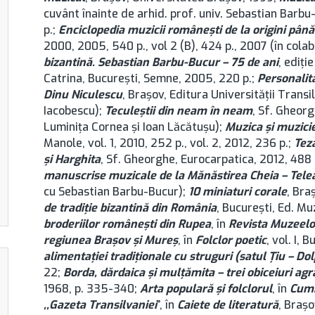
cuvânt înainte de arhid. prof. univ. Sebastian Barbu
p.;
Enciclopedia muzicii românești de la origini până 
2000, 2005, 540 p., vol 2 (B), 424 p., 2007 (în cola
bizantină. Sebastian Barbu-Bucur – 75 de ani
, ediți
Catrina, București, Semne, 2005, 220 p.;
Personalită
Dinu Niculescu
, Brașov, Editura Universității Transil
Iacobescu);
Teculeștii din neam în neam
, Sf. Gheorg
Luminița Cornea și Ioan Lăcătușu);
Muzica și muzicie
Manole, vol. 1, 2010, 252 p., vol. 2, 2012, 236 p.;
Teza
și Harghita
, Sf. Gheorghe, Eurocarpatica, 2012, 488 p
manuscrise muzicale de la Mănăstirea Cheia – Tele
cu Sebastian Barbu-Bucur);
10 miniaturi corale
, Bra
de tradiție bizantină din România
, București, Ed. Muz
broderiilor româneşti din Rupea
, în
Revista Muzeelo
regiunea Brașov şi Mureş
, în
Folclor poetic
, vol. I, 
alimentaţiei tradiţionale cu struguri (satul Ţiu – Dol
22;
Borda, dărdaica şi mulţămita – trei obiceiuri agr
1968, p. 335-340;
Arta populară şi folclorul
, în
Cum
,,Gazeta Transilvaniei
”, în
Caiete de literatură
, Brașo