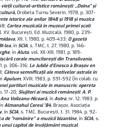
ieţii cultural-artistice româneşti: ,,Doina” şi
cultură,
Drobeta Turnu Severin, 1978, p. 307-
te istorice ale anilor 1848 şi 1918 şi muzica
148;
Cartea muzicală în muzeul primei şcoli
ol. XV, București, Ed. Muzicală, 1980, p. 239-
midava
, XII, 1, 1980, p. 409-433;
O gazetă
II-lea
, în
SCIA
, s. TMC, t. 27, 1980, p. 146-
orghe
, în
Aluta
, vol. XII-XIII, 1981, p. 189-
şcării corale muncitoreşti din Transilvania
,
81, p. 306-316;
Le Jubilé d’Enesco à Brașov en
8;
Câteva semnificaţii ale motivelor astrale în
în
Apulum
, XVIII, 1983, p. 591-592 (în colab. cu
nei partituri muzicale în manuscris: opereta
 p. 17-20;
Slujitori ai muzicii româneşti: A. P.
, Ana Voileanu-Nicoară
, în
Astra
, nr. 12, 1983, p.
 în
Almanahul Coresi ’84
, Brașov, Asociaţia
v
, în
SCIA
, s. TMC, București, t. 31, 1984, p. 92-
 de “românire’’ a muzicii bizantine
, în
SCIA
, s.
a unui capitol de învăţământ muzical