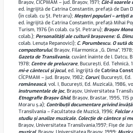
Brașov, CÎCPMAM – jud. Brașov, 1971;
Cât-îi soarele
ed. îngrijită de Catrina Constantin, prefaţă de Dan D
(în colab. cu Şt. Petraru);
Meşteri populari – artişti 
ed. îngrijită de Catrina Constantin, prefaţă Mihai P
Turism, 1976 (în colab. cu Şt. Petraru);
Brașov Mono
colab.);
Personalităţi ale culturii braşovene: G. Dim
colab. Lenuţa Repanovici);
C. Porumbescu. O sută dou
compozitorului
, Brașov, Filarmonica ,,G. Dima”, 1978
Gazeta de Transilvania
, cuvânt înainte de I. Datcu,
1978;
Centre de prelucrare
, București, Ed. Tehnică, 
mi-e cântecul şi jocul
, ed. îngrijită de
Catrina Cons
CÎCPMAM – jud. Brașov, 1982;
Coruri
, București, Ed
românească
, vol. I, București, Ed. Muzicală, 1986, vo
instrumentale de joc
, Brașov, Universitatea Transil
Etnografie Brașov Ghid
, Brașov, Brastar, 1995, 115 p
Moraru ș.a);
Contribuţii documentare privind învăţ
Transilvania – Facultatea de Muzică, 1996;
Folclor 
studiu şi analize muzicale. Colecţie de cântece şi me
Brașov, Universitatea Transilvania,1997; Fişe de Jurn
muzical
, Brașov, Universitatea Brașov, 1999;
Muzica