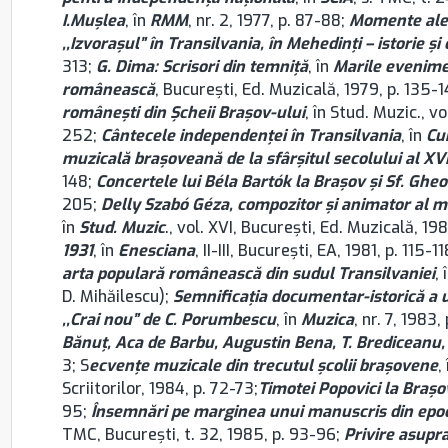
I.Muşlea
, în
RMM
, nr. 2, 1977, p. 87-88;
Momente ale v
,,Izvoraşul” în Transilvania, în Mehedinţi – istorie şi 
313;
G. Dima: Scrisori din temniţă
, în
Marile evenimen
românească
, București, Ed. Muzicală, 1979, p. 135-
româneşti din Şcheii Brașov-ului
, în Stud. Muzic., v
252;
Cântecele independenţei în Transilvania
, în
Cu
muzicală braşoveană de la sfârşitul secolului al XVI
148;
Concertele lui Béla Bartók la Brașov şi Sf. Ghe
205;
Delly Szabó Géza, compozitor şi animator al mi
în
Stud. Muzic
., vol. XVI, București, Ed. Muzicală, 19
1931
, în
Enesciana
, II-III, București, EA, 1981, p. 115-11
arta populară românească din sudul Transilvaniei
, 
D. Mihăilescu);
Semnificaţia documentar-istorică a u
,,Crai nou” de C. Porumbescu
, în
Muzica
, nr. 7, 1983,
Bănuţ, Aca de Barbu, Augustin Bena, T. Brediceanu
3; S
ecvenţe muzicale din trecutul şcolii braşovene
,
Scriitorilor, 1984, p. 72-73;
Timotei Popovici la Brașo
95;
Însemnări pe marginea unui manuscris din epoca
TMC, București, t. 32, 1985, p. 93-96;
Privire asupr