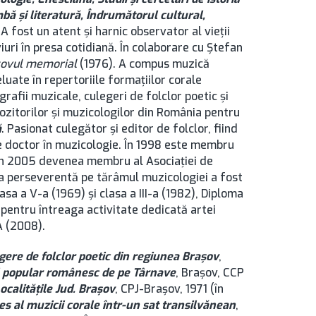
imbă şi literatură, Îndrumătorul cultural,
. A fost un atent și harnic observator al vieții
uri în presa cotidiană. În colaborare cu Ştefan
ovul memorial
(1976). A compus muzică
eluate în repertoriile formaţiilor corale
rafii muzicale, culegeri de folclor poetic şi
ozitorilor şi muzicologilor din România pentru
ă
. Pasionat culegător şi editor de folclor, fiind
de doctor în muzicologie. În 1998 este membru
i în 2005 devenea membru al Asociației de
sa perseverentă pe tărâmul muzicologiei a fost
lasa a V-a (1969) și clasa a III-a (1982), Diploma
 pentru întreaga activitate dedicată artei
A (2008).
gere de folclor poetic din regiunea Brașov
,
l popular românesc de pe Târnave
, Brașov, CCP
ocalităţile Jud. Brașov
, CPJ-Brașov, 1971 (în
s al muzicii corale într-un sat transilvănean
,