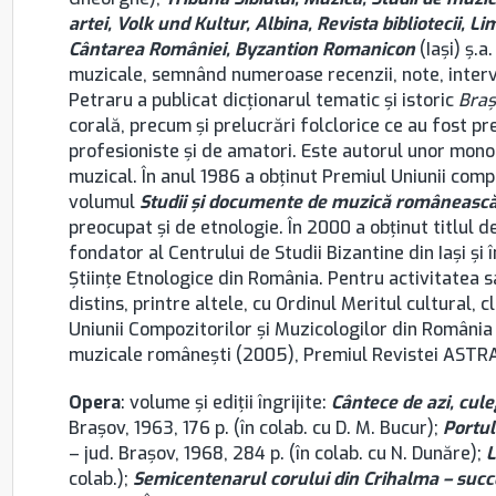
artei, Volk und Kultur, Albina, Revista bibliotecii, L
Cântarea României, Byzantion Romanicon
(Iași) ş.a
muzicale, semnând numeroase recenzii, note, intervi
Petraru a publicat dicţionarul tematic şi istoric
Braş
corală, precum şi prelucrări folclorice ce au fost pr
profesioniste şi de amatori. Este autorul unor monog
muzical. În anul 1986 a obţinut Premiul Uniunii comp
volumul
Studii şi documente de muzică româneasc
preocupat şi de etnologie. În 2000 a obţinut titlul 
fondator al Centrului de Studii Bizantine din Iași ș
Științe Etnologice din România. Pentru activitatea 
distins, printre altele, cu Ordinul Meritul cultural, c
Uniunii Compozitorilor și Muzicologilor din România
muzicale românești (2005), Premiul Revistei ASTR
Opera
: volume şi ediţii îngrijite:
Cântece de azi, cule
Brașov, 1963, 176 p. (în colab. cu D. M. Bucur);
Portu
– jud. Brașov, 1968, 284 p. (în colab. cu N. Dunăre);
L
colab.);
Semicentenarul corului din Crihalma – succe