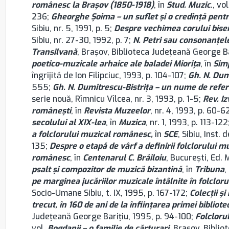
românesc la Brașov (1850-1918)
, în
Stud. Muzic
., vo
236;
Gheorghe Şoima – un suflet şi o credinţă pen
Sibiu, nr. 5, 1991, p. 5;
Despre vechimea corului biseric
Sibiu, nr. 27-30, 1992, p. 7;
N. Petri sau consonanţel
Transilvană
, Brașov, Biblioteca Județeană George Bar
poetico-muzicale arhaice ale baladei Mioriţa
, în
Sim
îngrijită de Ion Filipciuc, 1993, p. 104-107;
Gh. N. Dum
555;
Gh. N. Dumitrescu-Bistriţa – un nume de refer
serie nouă, Rîmnicu Vîlcea, nr. 3, 1993, p. 1-5;
Rev. Iz
româneşti
, în
Revista Muzeelor
, nr. 4, 1993, p. 60-6
secolului al XIX-lea
, în
Muzica
, nr. 1, 1993, p. 113-122
a folclorului muzical românesc,
în
SCE
, Sibiu, Inst.
135;
Despre o etapă de vârf a definirii folclorului m
românesc
, în
Centenarul C. Brăiloiu
, București, Ed.
psalt şi compozitor de muzică bizantină
, în
Tribuna
,
pe marginea jucăriilor muzicale întâlnite în folclo
Socio-Umane Sibiu, t. IX, 1995, p. 167-172;
Colecţii ş
trecut, în 160 de ani de la înfiinţarea primei bibliot
Județeană George Bariţiu, 1995, p. 94-100;
Folclorul
vol.
Bogdanii – o familie de cărturari
, Brașov, Biblio