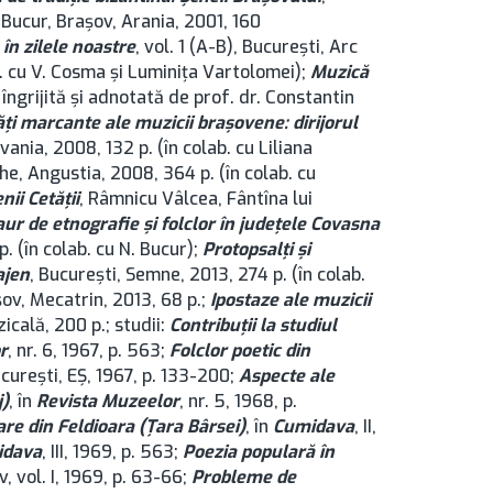
-Bucur, Brașov, Arania, 2001, 160
în zilele noastre
, vol. 1 (A-B), București, Arc
b. cu V. Cosma și Luminița Vartolomei);
Muzică
e îngrijită și adnotată de prof. dr. Constantin
ți marcante ale muzicii brașovene: dirijorul
vania, 2008, 132 p. (în colab. cu Liliana
he, Angustia, 2008, 364 p. (în colab. cu
nii Cetății
, Râmnicu Vâlcea, Fântîna lui
ur de etnografie și folclor în județele Covasna
. (în colab. cu N. Bucur);
Protopsalți și
ajen
, București, Semne, 2013, 274 p. (în colab.
șov, Mecatrin, 2013, 68 p.;
Ipostaze ale muzicii
icală, 200 p.; studii:
Contribuţii la studiul
r
, nr. 6, 1967, p. 563;
Folclor poetic din
București, EŞ, 1967, p. 133-200;
Aspecte ale
j)
, în
Revista Muzeelor
, nr. 5, 1968, p.
are din Feldioara (Ţara Bârsei)
, în
Cumidava
, II,
idava
, III, 1969, p. 563;
Poezia populară în
v, vol. I, 1969, p. 63-66;
Probleme de