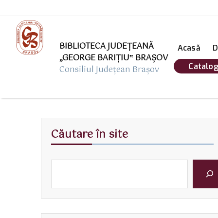
BIBLIOTECA JUDEȚEANĂ
Acasă
D
„GEORGE BARIŢIU‟ BRAŞOV
Catalog
Consiliul Județean Brașov
Căutare în site