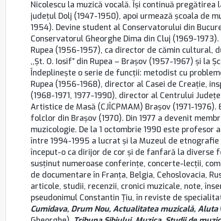
Nicolescu la muzică vocală. Îşi continuă pregătirea 
județul Dolj (1947-1950), apoi urmează şcoala de m
1954). Devine student al Conservatorului din Bucureș
Conservatorul Gheorghe Dima din Cluj (1969-1973).
Rupea (1956-1957), ca director de cămin cultural, d
,,Şt. O. Iosif” din Rupea – Brașov (1957-1967) şi la
Îndeplineşte o serie de funcţii: metodist cu problem
Rupea (1956-1968), director al Casei de Creaţie, in
(1968-1971, 1977-1990), director al Centrului Județe
Artistice de Masă (CJÎCPMAM) Brașov (1971-1976). E
folclor din Brașov (1970). Din 1977 a devenit membr
muzicologie. De la 1 octombrie 1990 este profesor a
între 1994-1995 a lucrat şi la Muzeul de etnografie 
început-o ca dirijor de cor şi de fanfară la diverse 
susţinut numeroase conferinţe, concerte-lecţii, comuni
de documentare în Franţa, Belgia, Cehoslovacia, Rusia
articole, studii, recenzii, cronici muzicale, note, în
pseudonimul Constantin Ţiu, în reviste de specialitat
Cumidava, Drum Nou, Actualitatea muzicală, Aluta
Gheorghe),
Tribuna Sibiului, Muzica, Studii de muzico