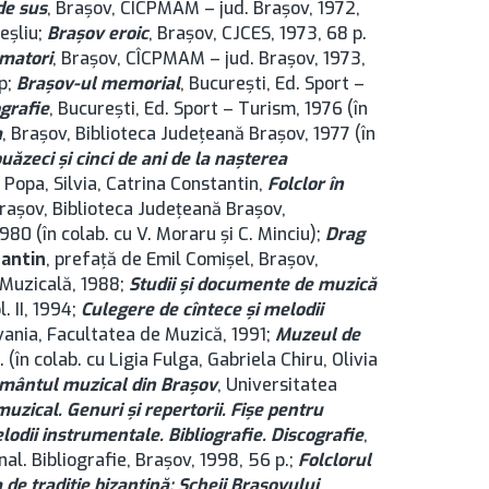
 de sus
, Brașov, CÎCPMAM – jud. Brașov, 1972,
eşliu;
Brașov eroic
, Brașov, CJCES, 1973, 68 p.
amatori
, Brașov, CÎCPMAM – jud. Brașov, 1973,
op;
Brașov-ul memorial
, București, Ed. Sport –
grafie
, București, Ed. Sport – Turism, 1976 (în
a
, Brașov, Biblioteca Județeană Brașov, 1977 (în
ăzeci şi cinci de ani de la naşterea
; Popa, Silvia, Catrina Constantin,
Folclor în
 Brașov, Biblioteca Județeană Brașov,
1980 (în colab. cu V. Moraru și C. Minciu);
Drag
tantin
, prefaţă de Emil Comişel, Brașov,
. Muzicală, 1988;
Studii şi documente de muzică
l. II, 1994;
Culegere de cîntece şi melodii
vania, Facultatea de Muzică, 1991;
Muzeul de
. (în colab. cu Ligia Fulga, Gabriela Chiru, Olivia
ământul muzical din Brașov
, Universitatea
muzical. Genuri şi repertorii. Fişe pentru
lodii instrumentale. Bibliografie. Discografie
,
al. Bibliografie, Brașov, 1998, 56 p.;
Folclorul
 de tradiție bizantină: Șcheii Brașovului
,