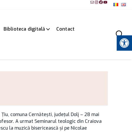
Mail
Instagram
Facebook
YouTube
Biblioteca digitală
Contact
Instrumente pentru accesibilitate
 Ţiu, comuna Cernăteşti, județul Dolj – 28 mai
rofesor. A urmat Seminarul teologic din Craiova
scu la muzică bisericească şi pe Nicolae