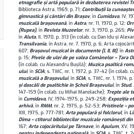
etnografie şi artă populară în dezbaterea revistei T
Biblioteca Astra, 1969, p. 71;
Contribuţii la cunoaşte
gimnastică şi cântări din Brașov
, în
Cumidava
, IV, 
muzicală braşoveană
, în
Astra
, nr. 11, 1970, p. 12;
Orn
(Rupea)
, în
Revista Muzeelor
, nr. 3, 1970, p. 265;
Piv
în
Aluta
, II, 1970, p. 313 (în colab. cu Dan Idu şi Alex
Transilvania
, în Astra, nr. 7, 1970, p. 6; Arta cojocări
607;
Braşovul muzical în documente (I, II, III)
, în
Ast
p. 15;
Pivele de ulei de pe valea Comănelor – Ţara Ol
(în colab. cu Alexandru Buşilă);
Muzica psaltică româ
ului
, în
SCIA
, s. TMC, nr. 1, 1972, p. 37-42 (în colab.
muzicală a Brașovului
, în
SCIA
, s. TMC, nr. 1, 1974,
şi dascăli de psaltichie în Şcheii Brașovului
, în
Stud.
147-159 (în colab. cu Mihai Manolache);
Trepte ale t
în
Cumidava
, IV, 1974-1975, p. 249-258;
Expoziţia e
arhivă
, în
RMM
, nr. 2, 1975, p. 52-53;
Pristinele – p
XIII, 1975, p. 777-781;
Arta populară şi folclorul
, în
Li
Dima – ctitorul bibliotecilor muzicale româneşti di
167;
Arta cojocăritului pe Târnave
, în
Apulum
, XV, 1
pentru independenţa naţională
, în
SCIA
, s. TMC, t. 