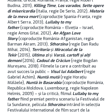
Albania, Grecia, România, Franța, regie Robert
Budina, 2011),
Killing Time
,
Los varados
,
Sette opere
di misericordia
(Italia, regie De Serio, 2012),
Historia
de la meva mort
(coproducție Spania-Franța, regie
Albert Serra, 2013),
Lullaby to my
father
(coproducție România – Elveția – Israel,
regie Amos Gitai, 2012),
An Afgan Love
Story
(coproducție România-Afganistan, regia
Barman Akram, 2013),
Sthorzina
(regie Dan Radu
Mihai, 2014),
Territoria
și
Miracolul de la
Tekir
(2015),
Ultima zi
și
Varză, cartofi și alți
demoni
(2016),
Cadoul de Crăciun
(regie Bogdan
Mureșanu, 2018). Filmele la care a contribuit au
avut succes la public –
Visul lui Adalbert
(regie
Gabriel Achim),
Nuntă mută
(regie Horațiu
Mălăele),
Nuntă în Basarabia
(coproducție România,
Republica Moldova, Luxembourg, regie Napoleon
Helmis, 2009) – și la critică, filmul
Lullaby to my
father
fiind premiat pentru scenariu la Festivalul de
la Sundance, pelicula
Sthorzina
intrând în selecția
Festivalului internațional de film scurt de la