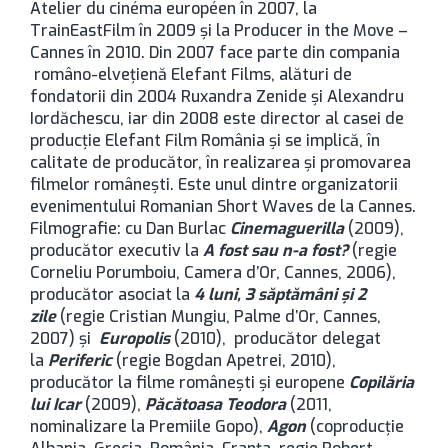
Atelier du cinéma européen în 2007, la
TrainEastFilm în 2009 și la Producer in the Move –
Cannes în 2010. Din 2007 face parte din compania
româno-elvețienă Elefant Films, alături de
fondatorii din 2004 Ruxandra Zenide și Alexandru
Iordăchescu, iar din 2008 este director al casei de
producție Elefant Film România și se implică, în
calitate de producător, în realizarea și promovarea
filmelor românești. Este unul dintre organizatorii
evenimentului Romanian Short Waves de la Cannes.
Filmografie: cu Dan Burlac
Cinemaguerilla
(2009),
producător executiv la
A fost sau n-a fost?
(regie
Corneliu Porumboiu, Camera d’Or, Cannes, 2006),
producător asociat la
4 luni, 3 săptămâni și 2
zile
(regie Cristian Mungiu, Palme d’Or, Cannes,
2007) și
Europolis
(2010), producător delegat
la
Periferic
(regie Bogdan Apetrei, 2010),
producător la filme românești și europene
Copilăria
lui Icar
(2009),
Păcătoasa Teodora
(2011,
nominalizare la Premiile Gopo),
Agon
(coproducție