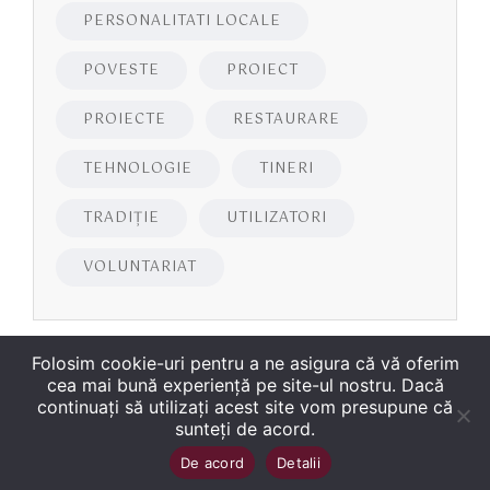
PERSONALITATI LOCALE
POVESTE
PROIECT
PROIECTE
RESTAURARE
TEHNOLOGIE
TINERI
TRADIȚIE
UTILIZATORI
VOLUNTARIAT
Folosim cookie-uri pentru a ne asigura că vă oferim
cea mai bună experiență pe site-ul nostru. Dacă
continuați să utilizați acest site vom presupune că
sunteți de acord.
Copyright
©
2026
Biblioteca Județeană
Sus
↑
De acord
Detalii
„George Bariţiu‟ Braşov
. Toate drepturile sunt