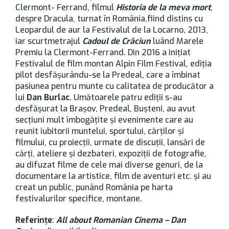
Clermont- Ferrand, filmul
Historia de la meva mort
,
despre Dracula, turnat în România,
fiind distins cu
Leopardul de aur la Festivalul de la Locarno, 2013,
iar scurtmetrajul
Cadoul de Crăciun
luând Marele
Premiu la Clermont-Ferrand. Din 2016 a inițiat
Festivalul de film montan Alpin Film Festival, ediția
pilot desfășurându-se la Predeal, care a îmbinat
pasiunea pentru munte cu calitatea de producător a
lui
Dan Burlac
. Umătoarele patru ediții s-au
desfășurat la Brașov, Predeal, Bușteni, au avut
secțiuni mult îmbogățite și evenimente care au
reunit iubitorii muntelui, sportului, cărților și
filmului, cu proiecții, urmate de discuții, lansări de
cărți, ateliere și dezbateri, expoziții de fotografie,
au difuzat filme de cele mai diverse genuri, de la
documentare la artistice, film de aventuri etc. și au
creat un public, punând România pe harta
festivalurilor specifice, montane.
Referințe
:
All about Romanian Cinema – Dan