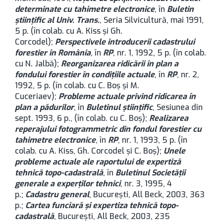
determinate cu tahimetre electronice
, în
Buletin
ştiinţific al Univ. Trans.
, Seria Silvicultură, mai 1991,
5 p. (în colab. cu A. Kiss şi Gh.
Corcodel);
Perspectivele introducerii cadastrului
forestier în România
, în
RP
, nr. 1, 1992, 5 p. (în colab.
cu N. Jalbă);
Reorganizarea ridicării în plan a
fondului forestier în condiţiile actuale
, în
RP
, nr. 2,
1992, 5 p. (în colab. cu C. Boş şi M.
Cuceriaev);
Probleme actuale privind ridicarea în
plan a pădurilor
, în
Buletinul ştiinţific
, Sesiunea din
sept. 1993, 6 p., (în colab. cu C. Boş);
Realizarea
reperajului fotogrammetric din fondul forestier cu
tahimetre electronice
, în
RP
, nr. 1, 1993, 5 p. (în
colab. cu A. Kiss, Gh. Corcodel şi C. Boş);
Unele
probleme actuale ale raportului de expertiză
tehnică topo-cadastrală
, în
Buletinul Societăţii
generale a experţilor tehnici
, nr. 3, 1995, 4
p.;
Cadastru general
, București, All Beck, 2003, 363
p.;
Cartea funciară și expertiza tehnică topo-
cadastrală
, București, All Beck, 2003, 235