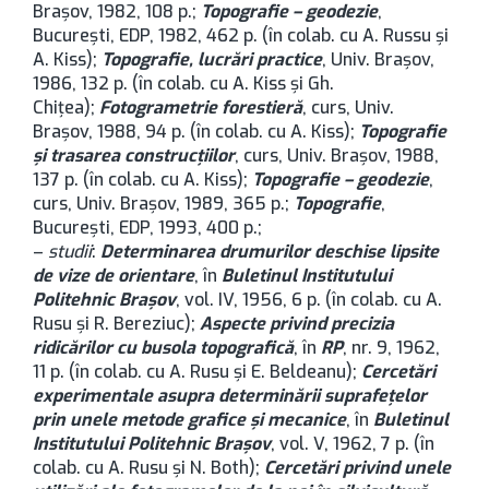
Brașov, 1982, 108 p.;
Topografie – geodezie
,
București, EDP, 1982, 462 p. (în colab. cu A. Russu şi
A. Kiss);
Topografie, lucrări practice
, Univ. Brașov,
1986, 132 p. (în colab. cu A. Kiss şi Gh.
Chiţea);
Fotogrametrie forestieră
, curs, Univ.
Brașov, 1988, 94 p. (în colab. cu A. Kiss);
Topografie
şi trasarea construcţiilor
, curs, Univ. Brașov, 1988,
137 p. (în colab. cu A. Kiss);
Topografie – geodezie
,
curs, Univ. Brașov, 1989, 365 p.;
Topografie
,
București, EDP, 1993, 400 p.;
–
studii
:
Determinarea drumurilor deschise lipsite
de vize de orientare
, în
Buletinul Institutului
Politehnic Brașov
, vol. IV, 1956, 6 p. (în colab. cu A.
Rusu şi R. Bereziuc);
Aspecte privind precizia
ridicărilor cu busola topografică
, în
RP
, nr. 9, 1962,
11 p. (în colab. cu A. Rusu şi E. Beldeanu);
Cercetări
experimentale asupra determinării suprafeţelor
prin unele metode grafice şi mecanice
, în
Buletinul
Institutului Politehnic Brașov
, vol. V, 1962, 7 p. (în
colab. cu A. Rusu şi N. Both);
Cercetări privind unele