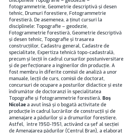
disciplinele Topografie – geodezie –
fotogrammetrie, Geometrie descriptivă şi desen
tehnic, Drumuri forestiere, Fotogrammetrie
forestieră. De asemenea, a ţinut cursuri la
disciplinele: Topografie – geodezie,
Fotogrammetrie forestieră, Geometrie descriptivă
şi desen tehnic, Topografie şi trasarea
construcţiilor, Cadastru general, Cadastre de
specialitate, Expertiza tehnică topo-cadastrală,
precum şi lecţii în cadrul cursurilor postuniversitare
şi de perfecţionare a inginerilor din producţie. A
fost membru în diferite comisii de analiză a unor
manuale, lecţii de curs, comisii de doctorat,
concursuri de ocupare a posturilor didactice şi este
îndrumător de doctoranzi în specialitatea
Topografie şi fotogrammetrie forestieră.
Boș
Nicolae
a avut însă şi o bogată activitate de
producţie în cadrul lucrărilor de construcţii şi de
amenajare a pădurilor şi a drumurilor forestiere.
Astfel, între 1950-1951, activând ca şef al secţiei
de Amenajarea pădurilor (Centrul Bran), a elaborat