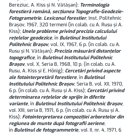
Bereziuc, A. Kiss şi N. Vătăşan);
Terminologia
forestieră română, secţiunea Topografie-Geodezie-
Fotogrametrie. Lexiconul forestier
, Inst. Politehnic
Brașov, 1967, 320 termeni (în colab. cu A. Rusu şi A.
Kiss);
Unele probleme privind precizia calculului
reţelelor geodezice
, în
Buletinul Institutului
Politehnic Brașov
, vol. IX, 1967, 6 p. (în colab. cu A.
Rusu şi N. Vătăşan);
Precizia măsurării distanţelor
topografice
, în
Buletinul Institutului Politehnic
Brașov
, vol. X, Seria B, 1968, 10 p. (în colab. cu A.
Rusu, A. Kiss şi E. Hönig);
Cercetări privind aspecte
ale fotointerpretării forestiere
, în
Buletinul
Institutului Politehnic Brașov
, Seria B, vol. XII, 1970,
6 p. (în colab. cu A. Rusu şi A. Kiss);
Cercetări privind
determinarea reţelelor de sprijin în diferite
variante
, în
Buletinul Institutului Politehnic Brașov
,
voI. XIII, seria B, 197l, 6 p. (în colab. cu A. Rusu şi A.
Kiss);
Fotointerpretarea compoziţiei arboretelor din
regiunea de munte după fotografii aeriene
,
în
Buletinul de fotogrammetrie
, voI. II, nr. 4, 1971, 6