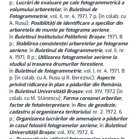
p.;
Lucrări de evaluare pe cale fotogrammetrică a
volumului arboretelor
, în
Buletinul de
Fotogrammetrie
, vol. II, nr. 4, 1971, 7 p. (în colab. cu
A. Rusu);
Posibilităţi de identificare a speciilor din
arboretele de munte pe fotograme aeriene
,
în
Buletinul Institutului Politehnic Brașov
, 1971, 8
p.;
Stabilirea consistenţei arboretelor pe fotograme
aeriene
, în
Buletinul de Fotogrammetrie
, voI. II, nr.
4, 1971, 8 p.;
Utilizarea fotogramelor aeriene la
studiul şi trasarea drumurilor forestiere
,
în
Buletinul de fotogrammetrie
, voI. I, nr. 4, 1971, 8
p. (în colab. cu A. Rusu şi R. Bereziuc);
Aspecte
privind ridicarea în plan a pădurilor din România
,
în
Buletinul Universității Brașov
, voI. XIV, 1972 (în
colab. cu M. Stănescu);
Forma coroanei arborilor,
factor de fotointerpretare
, în
Rev. de geodezie,
cadastru şi organizarea teritoriului
, nr. 2, 1972, 6
p.;
Organizarea lucrărilor de amenajare a pădurilor
în cazul folosirii fotogramelor aeriene
, în
Buletinul
Universității Brașov
, vol. XIV, 1972, 6