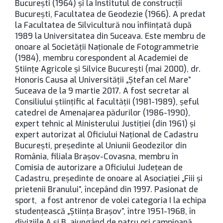
București (1964) şi la Institutul de construcţii
București, Facultatea de Geodezie (1966). A predat
la Facultatea de Silvicultură nou înființată după
1989 la Universitatea din Suceava. Este membru de
onoare al Societății Naţionale de Fotogrammetrie
(1984), membru corespondent al Academiei de
Ştiinţe Agricole şi Silvice București (mai 2000), dr.
Honoris Causa al Universității „Ștefan cel Mare”
Suceava de la 9 martie 2017. A fost secretar al
Consiliului ştiinţific al facultăţii (1981-1989), şeful
catedrei de Amenajarea pădurilor (1986-1990),
expert tehnic al Ministerului Justiţiei (din 1961) şi
expert autorizat al Oficiului Naţional de Cadastru
București, preşedinte al Uniunii Geodezilor din
România, filiala Brașov-Covasna, membru în
Comisia de autorizare a Oficiului Judeţean de
Cadastru, preşedinte de onoare al Asociației „Fiii şi
prietenii Branului”, începând din 1997. Pasionat de
sport, a fost antrenor de volei categoria I la echipa
studenţească „Ştiinţa Brașov”, între 1951-1968, în
diviziile A şi B, ajungând de patru ori campioană