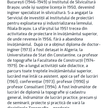
București (1946-1949) şi Institutul de Silvicultură
Brașov, unde îşi susține licenţa în 1950, devenind
inginer specializat în silvicultură. S-a angajat la
Serviciul de investiții al Institutului de proiectări
pentru exploatarea și industrializarea lemnului,
filiala Brașov. La sfârșitul lui 1951 trecea din
activitatea de proiectare în învățământul superior,
de unde revenea în 1956, fără a abandona
învățământul. După ce a obţinut diploma de doctor-
inginer (1973) a fost detaşat în Algeria, la
Universitatea de Stat din Constantine, ca profesor
de topografie la Facultatea de Construcţii (1974-
1979). De-a lungul activităţii sale didactice, a
parcurs toate treptele învăţământului superior,
lucrând mai întâi ca asistent, apoi ca şef de lucrări
(1961), conferențiar (1973), profesor (1990) şi
profesor Consultant (1994). A fost îndrumător de
lucrări de diplomă la topografie şi cadastru
general, îndrumător de lucrări practice, precum şi
de seminarii, proiecte şi practică de vară la