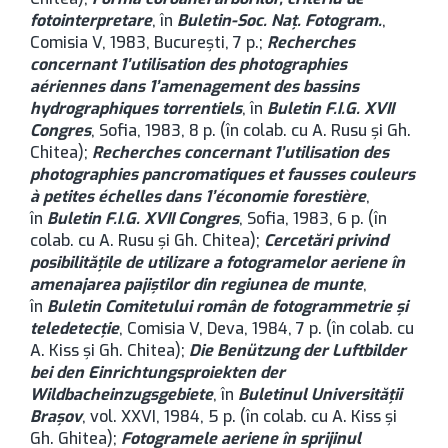
fotointerpretare
, în
Buletin-Soc. Naţ. Fotogram.
,
Comisia V, 1983, București, 7 p.;
Recherches
concernant 1’utilisation des photographies
aériennes dans 1’amenagement des bassins
hydrographiques torrentiels
, în
Buletin F.I.G. XVII
Congres
, Sofia, 1983, 8 p. (în colab. cu A. Rusu şi Gh.
Chitea);
Recherches concernant 1’utilisation des
photographies pancromatiques et fausses couleurs
à petites échelles dans 1’économie forestière
,
în
Buletin F.I.G. XVII Congres
, Sofia, 1983, 6 p. (în
colab. cu A. Rusu şi Gh. Chitea);
Cercetări privind
posibilităţile de utilizare a fotogramelor aeriene în
amenajarea pajiştilor din regiunea de munte
,
în
Buletin Comitetului român de fotogrammetrie şi
teledetecţie
, Comisia V, Deva, 1984, 7 p. (în colab. cu
A. Kiss şi Gh. Chitea);
Die Benützung der Luftbilder
bei den Einrichtungsproiekten der
Wildbacheinzugsgebiete
, în
Buletinul Universității
Brașov
, vol. XXVI, 1984, 5 p. (în colab. cu A. Kiss şi
Gh. Ghitea);
Fotogramele aeriene în sprijinul