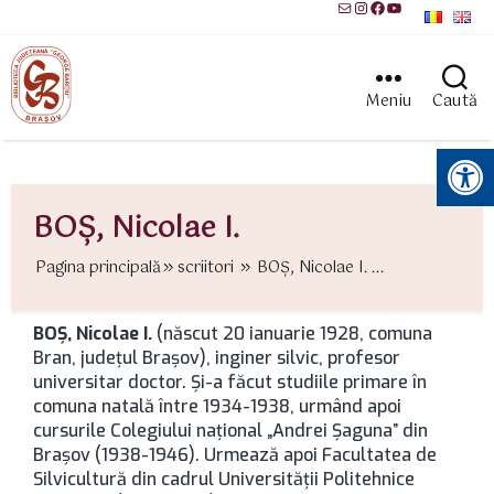
Mail
Instagram
Facebook
YouTube
Meniu
Caută
Instrumente pentru accesibilitate
BOŞ, Nicolae I.
Pagina principală
scriitori
BOŞ, Nicolae I. ...
BOŞ, Nicolae I.
(născut 20 ianuarie 1928, comuna
Bran, județul Brașov), inginer silvic, profesor
universitar doctor. Şi-a făcut studiile primare în
comuna natală între 1934-1938, urmând apoi
cursurile Colegiului naţional „Andrei Şaguna” din
Brașov (1938-1946). Urmează apoi Facultatea de
Silvicultură din cadrul Universității Politehnice