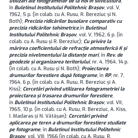
utilizări ale fotogramelor de la noi în silvicultură
,
în
Buletinul Institutului Politehnic Brașov
, voI. V,
1962, 5 p. (în colab. cu A. Rusu, R. Bereziuc şi N.
Both);
Precizia ridicărilor busolare comparativ cu
precizia ridicărilor tahimetrice
,
în
Buletinul
Institutului Politehnic Brașov
, voI. V, 1962, 6 p. (în
colab. cu A. Rusu şi R. Bereziuc);
Cu privire la
mărirea coeficientului de refracţie atmosferică K şi
precizia nivelmentului la distanţe mari
, în
Rev. de
geodezie şi organizarea teritoriului
, nr. 4, 1964, 14 p.
(în colab. cu A. Rusu şi N. Both);
Proiectarea
drumurilor forestiere după fotograme
, în
RP
, nr. 7,
1964, 6 p. (în colab. cu A. Rusu, R. Bereziuc şi A.
Kiss);
Cercetări privind utilizarea fotogrametriei la
proiectarea şi trasarea drumurilor forestiere
,
în
Buletinul Institutului Politehnic Brașov
, voI. VII,
1965, 10 p. (în colab. cu A. Rusu, R. Bereziuc, A. Kiss,
I. Madaras şi N. Vătăşan);
Cercetări privind
aplicarea pe teren a drumurilor forestiere studiate
pe fotograme
, în
Buletinul Institutului Politehnic
Brașov
, vol. VIII, 1966 (în colab. cu A. Rusu, R.