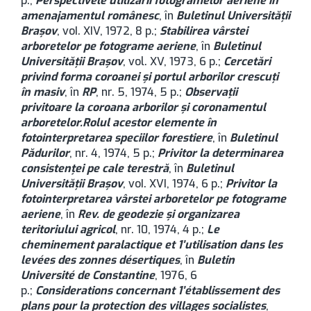
p.;
Perspectivele utilizării fotogramelor aeriene în
amenajamentul românesc
, în
Buletinul Universității
Brașov
, voI. XIV, 1972, 8 p.;
Stabilirea vârstei
arboretelor pe fotograme aeriene
, în
Buletinul
Universității Brașov
, vol. XV, 1973, 6 p.;
Cercetări
privind forma coroanei şi portul arborilor crescuţi
în masiv
, în
RP
, nr. 5, 1974, 5 p.;
Observaţii
privitoare la coroana arborilor şi coronamentul
arboretelor.
Rolul acestor elemente în
fotointerpretarea speciilor forestiere
, în
Buletinul
Pădurilor
, nr. 4, 1974, 5 p.;
Privitor la determinarea
consistenţei pe cale terestră
, în
Buletinul
Universității Brașov
, voI. XVI, 1974, 6 p.;
Privitor la
fotointerpretarea vârstei arboretelor pe fotograme
aeriene
, în
Rev. de geodezie şi organizarea
teritoriului agricol
, nr. 10, 1974, 4 p.;
Le
cheminement paralactique et 1’utilisation dans les
levées des zonnes désertiques
, în
Buletin
Université de Constantine
, 1976, 6
p.;
Considerations concernant 1’établissement des
plans pour la protection des villages socialistes
,