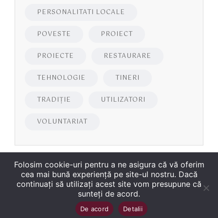
PERSONALITATI LOCALE
POVESTE
PROIECT
PROIECTE
RESTAURARE
TEHNOLOGIE
TINERI
TRADIȚIE
UTILIZATORI
VOLUNTARIAT
Folosim cookie-uri pentru a ne asigura că vă oferim
cea mai bună experiență pe site-ul nostru. Dacă
continuați să utilizați acest site vom presupune că
sunteți de acord.
Copyright
©
2026
Biblioteca Județeană
Sus
↑
De acord
Detalii