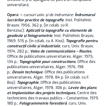
universitară.
Opera
:
–
cursuri univ. şi de îndrumare
:
Îndrumarul
lucrărilor practice de topografie
,
Inst. Politehnic
Brașov,
1956, 362 p. (în colab. cu R.
Bereziuc);
Aplicaţii la topografie cu elemente de
geodezie şi fotogrametrie
, Inst. Politehnic Brașov,
1969, 515 p. (în colab. cu A. Kiss);
Topografie pentru
construcţii civile şi industriale
, curs, Univ. Brașov,
1974, 282 p.;
Voies de communications – Routes
,
Office de publications universitaires, Alger, 1975,
134 p.;
Topographie pour constructions
, Office des
publications universitaires, Alger, 1976, 198
p.;
Dessin technique
, Office des publications
universitaires, Alger, 1978, 84 p. (în colab. cu F.
Boş);
Topographie
, Office des publications
universitaires, Alger, 1978, 306 p.;
Levée des plans
et implantation des projets techniques
, Centre des
techniciens des travaux publics – Constantine, 1979,
180 p.;
Fotogrammetrie forestieră
, curs, Univ.