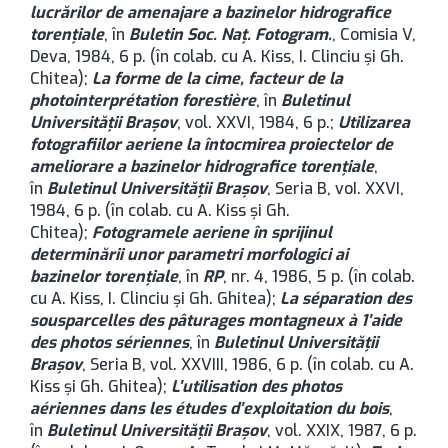
lucrărilor de amenajare a bazinelor hidrografice
torenţiale
, în
Buletin Soc. Naţ. Fotogram.
, Comisia V,
Deva, 1984, 6 p. (în colab. cu A. Kiss, I. Clinciu şi Gh.
Chitea);
La forme de la cime, facteur de la
photointerprétation forestière
, în
Buletinul
Universității Brașov
, vol. XXVI, 1984, 6 p.;
Utilizarea
fotografiilor aeriene la întocmirea proiectelor de
ameliorare a bazinelor hidrografice torenţiale
,
în
Buletinul Universității Brașov
, Seria B, voI. XXVI,
1984, 6 p. (în colab. cu A. Kiss şi Gh.
Chitea);
Fotogramele aeriene în sprijinul
determinării unor parametri morfologici ai
bazinelor torenţiale
, în
RP
, nr. 4, 1986, 5 p. (în colab.
cu A. Kiss, I. Clinciu şi Gh. Ghitea);
La séparation des
sousparcelles des pâturages montagneux à 1’aide
des photos sériennes
, în
Buletinul Universității
Brașov
, Seria B, vol. XXVIII, 1986, 6 p. (în colab. cu A.
Kiss şi Gh. Ghitea);
L’utilisation des photos
aériennes dans les études d’exploitation du bois
,
în
Buletinul Universității Brașov
, vol. XXIX, 1987, 6 p.