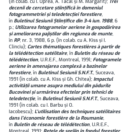
(în colab. cu I. Oprea, A. Tacal şi M. Mărgărit);
Trei
decenii de cercetare ştiinţifică în domeniul
fotogrammetriei şi teledetecţiei forestiere
,
în
Buletinul Sesiunii Ştiinţifice din 3-4 iun. 1988
, 6
p.;
Utilizarea fotogramelor aeriene în gospodărirea
şi ameliorarea pajiştilor din regiunea de munte
,
în
RP
, nr. 3, 1988, 6 p. (în colab. cu A. Kiss şi I.
Clinciu);
Cartes thématiques forestières à partir de
la télédétection satélitaire
, în
Buletin du réseau de
télédétection
, U.R.E.F., Montreal, 199l;
Fotogramele
aeriene în amenajarea complexă a bazinelor
forestiere
, în
Buletinul Sesiunii S.N.F.T.
, Suceava,
1991 (în colab. cu A. Kiss şi Gh. Chitea);
Impactul
activităţii umane asupra mediului din pădurile
Bucovinei şi urmărirea efectelor prin tehnici de
teledetecţie
, în
Buletinul Sesiunii S.N.F.T.
, Suceava,
1991 (în colab. cu I. Barbu şi O.
Iacobescu);
L’utilisation des techniques satélitaires
dans l’économie forestière de la Roumanie
,
în
Buletin de réseau de télédétection
, U.R.E.F.,
Montreal, 1991;
Reţele de sprijin în fondul forestier