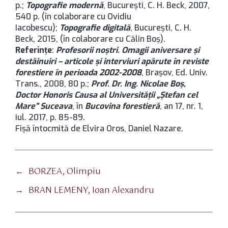
p.;
Topografie modernă
, București, C. H. Beck, 2007,
540 p. (în colaborare cu Ovidiu
Iacobescu);
Topografie digitală
, București, C. H.
Beck, 2015, (în colaborare cu Călin Boș).
Referințe
:
Profesorii noștri. Omagii aniversare și
destăinuiri – articole și interviuri apărute în reviste
forestiere în perioada 2002-2008
, Brașov, Ed. Univ.
Trans., 2008, 80 p.;
Prof. Dr. Ing. Nicolae Boș,
Doctor Honoris Causa al Universității „Ștefan cel
Mare” Suceava
, în
Bucovina forestieră
, an 17, nr. 1,
iul. 2017, p. 85-89.
Fișă întocmită de Elvira Oros, Daniel Nazare.
←
BORZEA, Olimpiu
→
BRAN LEMENY, Ioan Alexandru