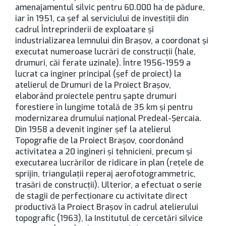
amenajamentul silvic pentru 60.000 ha de pădure,
iar în 1951, ca şef al serviciului de investiţii din
cadrul Întreprinderii de exploatare şi
industrializarea lemnului din Brașov, a coordonat şi
executat numeroase lucrări de construcţii (hale,
drumuri, căi ferate uzinale). Între 1956-1959 a
lucrat ca inginer principal (şef de proiect) la
atelierul de Drumuri de la Proiect Brașov,
elaborând proiectele pentru şapte drumuri
forestiere în lungime totală de 35 km şi pentru
modernizarea drumului naţional Predeal-Şercaia.
Din 1958 a devenit inginer şef la atelierul
Topografie de la Proiect Brașov, coordonând
activitatea a 20 ingineri şi tehnicieni, precum şi
executarea lucrărilor de ridicare în plan (reţele de
sprijin, triangulaţii reperaj aerofotogrammetric,
trasări de construcţii). Ulterior, a efectuat o serie
de stagii de perfecţionare cu activitate direct
productivă la Proiect Brașov în cadrul atelierului
topografic (1963), la Institutul de cercetări silvice