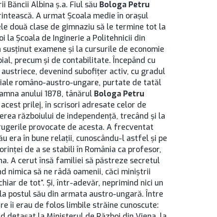
ii Băncii Albina ş.a. Fiul său
Bologa Petru
rintească. A urmat Şcoala medie în oraşul
mele două clase de gimnaziu să le termine tot la
i la Şcoala de Inginerie a Politehnicii din
 a susţinut examene şi la cursurile de economie
bial, precum şi de contabilitate. Începând cu
i austriece, devenind subofiţer activ, cu gradul
ciale româno-austro-ungare, purtate de tatăl
toamna anului 1878, tânărul
Bologa Petru
acest prilej, în scrisori adresate celor de
erea războiului de independenţă, trecând şi la
trugerile provocate de acesta. A frecventat
u era în bune relaţii, cunoscându-l astfel şi pe
dorinţei de a se stabili în România ca profesor,
na. A cerut însă familiei să păstreze secretul
ind nimica să ne râdă oamenii, căci miniştrii
hiar de tot”. Şi, într-adevăr, neprimind nici un
s la postul său din armata austro-ungară. Între
re îi erau de folos limbile străine cunoscute:
nd detaşat la Ministerul de Război din Viena, la