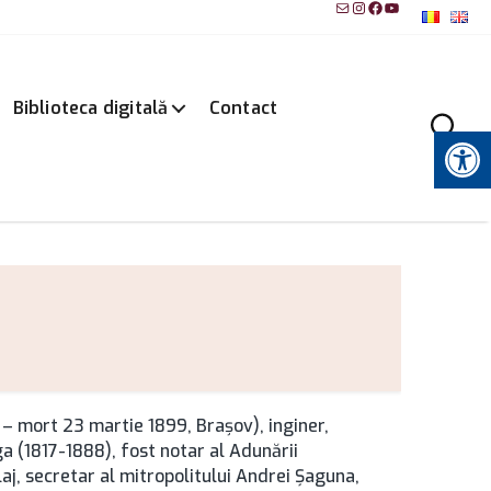
Mail
Instagram
Facebook
YouTube
Biblioteca digitală
Contact
Instrumente pentru accesibilitate
 – mort 23 martie 1899, Brașov), inginer,
oga (1817-1888), fost notar al Adunării
laj, secretar al mitropolitului Andrei Şaguna,