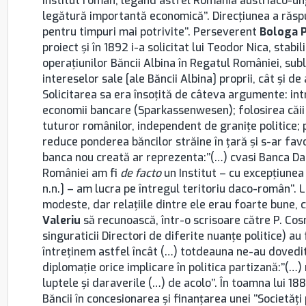
institut român, legând astfel România austriaco-ung
legătură importantă economică’’. Direcţiunea a răspun
pentru timpuri mai potrivite’’. Perseverent
Bologa P
proiect şi în 1892 i-a solicitat lui Teodor Nica, stabil
operaţiunilor Băncii Albina în Regatul României, subl
intereselor sale [ale Băncii Albina] proprii, cât şi de
Solicitarea sa era însoţită de câteva argumente: in
economii bancare (Sparkassenwesen); folosirea căii
tuturor românilor, independent de graniţe politice; 
reduce ponderea băncilor străine în ţară şi s-ar fav
banca nou creată ar reprezenta:’’(…) cvasi Banca Da
României am fi
de facto
un Institut – cu excepţiunea
n.n.] – am lucra pe întregul teritoriu daco-român’’. 
modeste, dar relaţiile dintre ele erau foarte bune,
Valeriu
să recunoască, într-o scrisoare către P. Cos
singuraticii Directori de diferite nuanţe politice) au
întreţinem astfel încât (…) totdeauna ne-au dovedit 
diplomaţie orice implicare în politica partizană:’’(…
luptele şi daraverile (…) de acolo’’. În toamna lui 18
Băncii în concesionarea şi finanţarea unei ’’Societăţi