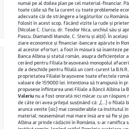
numai pe al doilea plan pe cel material-financiar. P
toate căile să fie la curent cu toate problemele eco
adecvate căi de strângere a legăturilor cu România.
folosit în acest scop, făcând vizite la rude şi priet
(Nicolae C. Ciurcu, dr. Teodor Nica, unchiul său şi ap
Pascu, Diamandi Manole, C. Steriu şi alţii). În acelaşi
ziare economice şi financiar-bancare apărute în Rom
al acestor eforturi, a fost în măsură să înainteze p
Banca Albina şi statul român, asupra deficienţelor ap
cerând pentru Filiala braşoveană monopolul afaceril
de a deschide pentru filială un cont-curent la B.N.R.
proprietatea Filialei braşovene toate efectele rom
valoare de 159000 lei. Intenţiona să transpună în pr
propusese înfiinţarea unei Filiale a Băncii Albina la
Valeriu
nu a fost onorată nici măcar cu un răspuns ne
de câte ori avea prilejul susţinând că: „(…) o filială
arunca venite (sic) mai considerabile ca Institutul în
material; neasemănat mai mare însă are să fie şi po
Albina ar prinde rădăcini în România, s-ar ramifica 