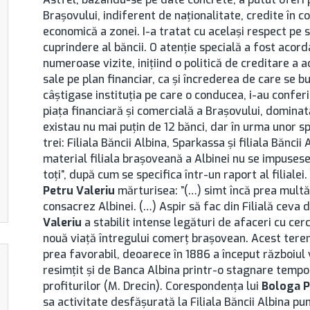
Brașovului, indiferent de naţionalitate, credite în co
economică a zonei. I-a tratat cu acelaşi respect pe sa
cuprindere al băncii. O atenţie specială a fost acord
numeroase vizite, iniţiind o politică de creditare a 
sale pe plan financiar, ca şi încrederea de care se b
câştigase instituţia pe care o conducea, i-au conferit
piaţa financiară şi comercială a Brașovului, dominat
existau nu mai puţin de 12 bănci, dar în urma unor
trei: Filiala Băncii Albina, Sparkassa şi filiala Bănc
material filiala braşoveană a Albinei nu se impusese
toţi”, după cum se specifica într-un raport al filiale
Petru Valeriu
mărturisea: ”(…) simt încă prea multă 
consacrez Albinei. (…) Aspir să fac din Filială ceva
Valeriu
a stabilit intense legături de afaceri cu cer
nouă viaţă întregului comerţ braşovean. Acest tere
prea favorabil, deoarece în 1886 a început războiul
resimţit şi de Banca Albina printr-o stagnare tempor
profiturilor (M. Drecin). Corespondenţa lui
Bologa P
sa activitate desfăşurată la Filiala Băncii Albina pu