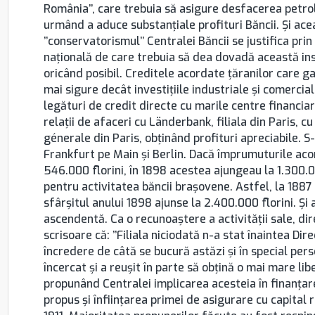
România’’, care trebuia să asigure desfacerea petrolu
urmând a aduce substanţiale profituri Băncii. Şi acea
’’conservatorismul’’ Centralei Băncii se justifica pri
naţională de care trebuia să dea dovadă această inst
oricând posibil. Creditele acordate ţăranilor care g
mai sigure decât investiţiile industriale şi comercia
legături de credit directe cu marile centre financiare
relaţii de afaceri cu Länderbank, filiala din Paris, 
génerale din Paris, obţinând profituri apreciabile. S-
Frankfurt pe Main şi Berlin. Dacă împrumuturile acor
546.000 florini, în 1898 acestea ajungeau la 1.300.0
pentru activitatea băncii braşovene. Astfel, la 1887
sfârşitul anului 1898 ajunse la 2.400.000 florini. Şi al
ascendentă. Ca o recunoaştere a activităţii sale, dir
scrisoare că: ’’Filiala niciodată n-a stat înaintea Dir
încredere de câtă se bucură astăzi şi în special per
încercat şi a reuşit în parte să obţină o mai mare li
propunând Centralei implicarea acesteia în finanţare
propus şi înfiinţarea primei de asigurare cu capital