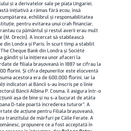
lui şi a derivatelor sale pe piaţa Ungariei,
stă iniţiativă a rămas fără ecou, însă
n cumpătarea, echilibrul şi responsabilitatea
ituţie, pentru evitarea unui crah financiar,
arantau cu pământul şi restul averii erau mult
le (M. Drecin). A încercat să stabilească
 din Londra şi Paris. În scurt timp a stabilit
cu The Cheque Bank din Londra şi Société
a gândit şi la iniţierea unor afaceri la
date de filiala braşoveană în 1887 se cifrau la
00 florini. Şi cifra depunerilor este elocventă
 suma acestora era de 600.000 florini, iar la
ţi indicatori ai Băncii s-au înscris pe o linie
ectorul Băncii Albina P. Cosma, îl asigura într-o
ecţiunii aşa de bine şi nu s-a bucurat de atâta
soana D-tale poartă încrederea tuturor’’. A
bertate de acţiune pentru Filiala braşoveană,
a tranzitului de mărfuri pe Căile Ferate. A
 românesc, propunere ce a fost acceptată în