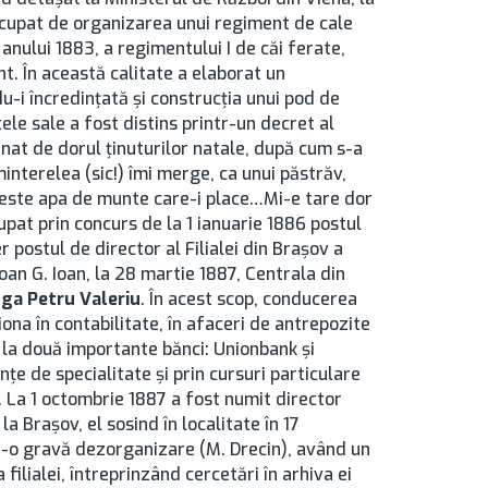
eocupat de organizarea unui regiment de cale
anului 1883, a regimentului I de căi ferate,
t. În această calitate a elaborat un
u-i încredinţată şi construcţia unui pod de
ele sale a fost distins printr-un decret al
nat de dorul ţinuturilor natale, după cum s-a
minterelea (sic!) îmi merge, ca unui păstrăv,
nu este apa de munte care-i place…Mi-e tare dor
cupat prin concurs de la 1 ianuarie 1886 postul
r postul de director al Filialei din Brașov a
Ioan G. Ioan, la 28 martie 1887, Centrala din
ga Petru Valeriu
. În acest scop, conducerea
iona în contabilitate, în afaceri de antrepozite
că la două importante bănci: Unionbank şi
ţe de specialitate şi prin cursuri particulare
. La 1 octombrie 1887 a fost numit director
la Brașov, el sosind în localitate în 17
tr-o gravă dezorganizare (M. Drecin), având un
 filialei, întreprinzând cercetări în arhiva ei