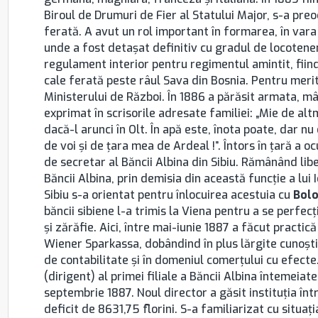
Biroul de Drumuri de Fier al Statului Major, s-a pr
ferată. A avut un rol important în formarea, în vara 
unde a fost detaşat definitiv cu gradul de locotenen
regulament interior pentru regimentul amintit, fiind
cale ferată peste râul Sava din Bosnia. Pentru merit
Ministerului de Război. În 1886 a părăsit armata, mâ
exprimat în scrisorile adresate familiei: „Mie de alt
dacă-l arunci în Olt. În apă este, înota poate, dar 
de voi şi de ţara mea de Ardeal !”. Întors în ţară a o
de secretar al Băncii Albina din Sibiu. Rămânând libe
Băncii Albina, prin demisia din această funcţie a lui 
Sibiu s-a orientat pentru înlocuirea acestuia cu
Bolo
băncii sibiene l-a trimis la Viena pentru a se perfecţ
şi zărăfie. Aici, între mai-iunie 1887 a făcut practi
Wiener Sparkassa, dobândind în plus lărgite cunoştin
de contabilitate şi în domeniul comerţului cu efecte
(dirigent) al primei filiale a Băncii Albina întemeiate 
septembrie 1887. Noul director a găsit instituţia în
deficit de 8631,75 florini. S-a familiarizat cu situaţia