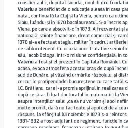
consilier aulic, deputat sinodal, unul dintre fondator
Valeriu
a beneficiat de o educaţie aleasă în casa pă
natal, continuată la Cluj şi la Viena, pentru ca ulti
Sibiu, luându-şi în 1870 bacalaureatul. S-a înscris apo
Viena, pe care a absolvit-o în 1878. A frecventat şi
naţională, ştiinţe financiare, drept comercial şi cam
1878 şi-a efectuat stagiul militar în cadrul artilerie
de sublocotenent. Cu ocazia unor tratative semiofi
său, Iacob Bologa, într-o misiune confidenţială, în 
Valeriu
a fost şi el prezent în Capitala României. Cu 
acasă, evoca atmosfera acestui oraş de după închei
sud de Dunăre, şi văzând urmările războiului şi dis
cercurile protipendadei bucureştene cu care tatăl să
I.C. Brătianu, care i-a promis sprijinul în realizarea 
după ce şi-ar fi luat doctoratul în matematici la Vie
asupra intenţiilor sale: „ca să nu vorbim şi apoi nefi
multe promit, dară nu fac toate şi apoi cei de aicea c
răspuns, la sfârşitul lui noiembrie 1878 s-a reîntor
1881-1882 a fost adjutant de regiment, funcţie în ca
germana, maghiara, franceza şi italiana. În 1883 fii