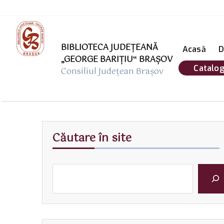
BIBLIOTECA JUDEȚEANĂ
Acasă
D
„GEORGE BARIŢIU‟ BRAŞOV
Catalog
Consiliul Județean Brașov
Căutare în site