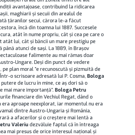
ndiţii avantajoase, contribuind la ridicarea
şii, maghiarii şi secuii din arealul de
ată ţăranilor secui, cărora le-a făcut
acestora, încă din toamna lui 1887. Succesele
ucura, atât în nume propriu, cât şi cea pe care o
 atât lui, cât şi băncii un mare prestigiu pe
ă până atunci de saşi. La 1889, în Brașov
 spectaculoase falimente au mai rămas doar
ii Austro-Ungare. Deşi din punct de vedere
, pe plan moral ”e recunoscută şi pizmuită de
i. Într-o scrisoare adresată lui P. Cosma,
Bologa
putere de lucru în mine, ce aş dori să o
 de mai mare importanţă”.
Bologa Petru
curile financiare din Vechiul Regat, dând o
n era aproape neexplorat, iar momentul nu era
 vamal dintre Austro-Ungaria şi România,
ară a afacerilor şi o creştere mai lentă a
etru Valeriu
dezvăluie faptul că în întreaga
nea mai presus de orice interesul naţional şi