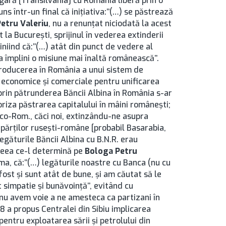
ară [Transilvania] cu România liberă prin o
s într-un final că iniţiativa:’’(…) se păstrează
etru Valeriu
, nu a renunţat niciodată la acest
it la București, sprijinul în vederea extinderii
iniind că:’’(…) atât din punct de vedere al
 a împlini o misiune mai înaltă românească’’.
troducerea în România a unui sistem de
 economice şi comerciale pentru unificarea
prin pătrunderea Băncii Albina în România s-ar
oriza păstrarea capitalului în mâini româneşti;
co-Rom., căci noi, extinzându-ne asupra
 părţilor ruseşti-române [probabil Basarabia,
Legăturile Băncii Albina cu B.N.R. erau
 ceea ce-l determină pe
Bologa Petru
ma, că:’’(…) legăturile noastre cu Banca (nu cu
 fost şi sunt atât de bune, şi am căutat să le
simpatie şi bunăvoinţă’’, evitând cu
) nu avem voie a ne amesteca ca partizani în
88 a propus Centralei din Sibiu implicarea
 pentru exploatarea sării şi petrolului din