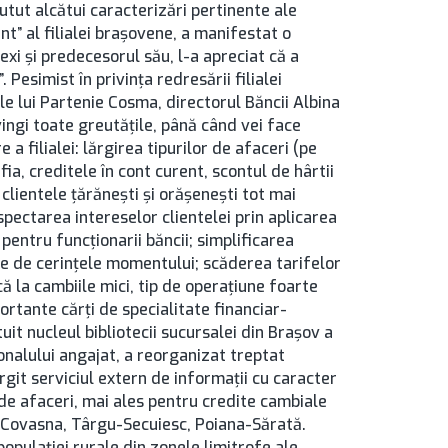
tut alcătui caracterizări pertinente ale
nt” al filialei braşovene, a manifestat o
exi şi predecesorul său, l-a apreciat că a
 Pesimist în privinţa redresării filialei
ile lui Partenie Cosma, directorul Băncii Albina
nvingi toate greutăţile, până când vei face
 a filialei: lărgirea tipurilor de afaceri (pe
a, creditele în cont curent, scontul de hârtii
lientele ţărăneşti şi orăşeneşti tot mai
spectarea intereselor clientelei prin aplicarea
 pentru funcţionarii băncii; simplificarea
ţie de cerinţele momentului; scăderea tarifelor
 la cambiile mici, tip de operaţiune foarte
ortante cărţi de specialitate financiar-
uit nucleul bibliotecii sucursalei din Brașov a
onalului angajat, a reorganizat treptat
lărgit serviciul extern de informaţii cu caracter
 de afaceri, mai ales pentru credite cambiale
, Covasna, Târgu-Secuiesc, Poiana-Sărată.
opulaţiei rurale din zonele limitrofe ale