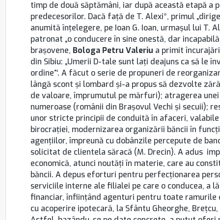
timp de două săptămâni, iar după această etapă a pu
predecesorilor. Dacă faţă de T. Alexi*, primul „dirige
anumită înţelegere, pe Ioan G. Ioan, urmaşul lui T. Al
patronat „o conducere în sine onestă, dar incapabilă”.
braşovene,
Bologa Petru Valeriu
a primit încurajăr
din Sibiu: „Umerii D-tale sunt laţi deajuns ca să le î
ordine”‘. A făcut o serie de propuneri de reorganizare
lângă scont şi lombard şi-a propus să dezvolte zărăfi
de valoare, împrumutul pe mărfuri); atragerea unei c
numeroase (românii din Brașovul Vechi şi secuii); re
unor stricte principii de conduită în afaceri, valabile
birocraţiei, modernizarea organizării băncii în func
agenţiilor, împreună cu dobânzile percepute de bancă
solicitat de clientela săracă (M. Drecin). A adus imp
economică, atunci noutăţi în materie, care au constit
băncii. A depus eforturi pentru perfecţionarea pers
serviciile interne ale filialei pe care o conducea, a 
financiar, înfiinţând agenturi pentru toate ramurile
cu acoperire ipotecară, la Sfântu Gheorghe, Breţcu
Astfel, bazându-se pe date concrete, a putut oferi p