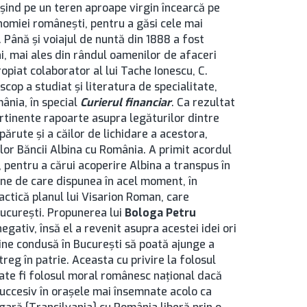
ăşind pe un teren aproape virgin încearcă pe
nomiei româneşti, pentru a găsi cele mai
 Până şi voiajul de nuntă din 1888 a fost
eni, mai ales din rândul oamenilor de afaceri
ropiat colaborator al lui Tache Ionescu, C.
 scop a studiat şi literatura de specialitate,
ânia, în special
Curierul financiar
. Ca rezultat
ertinente rapoarte asupra legăturilor dintre
ărute şi a căilor de lichidare a acestora,
or Băncii Albina cu România. A primit acordul
, pentru a cărui acoperire Albina a transpus în
âne de care dispunea în acel moment, în
actică planul lui Visarion Roman, care
 București. Propunerea lui
Bologa Petru
gativ, însă el a revenit asupra acestei idei ori
 bine condusă în București să poată ajunge a
treg în patrie. Aceasta cu privire la folosul
ate fi folosul moral românesc naţional dacă
succesiv în oraşele mai însemnate acolo ca