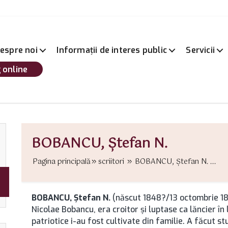
espre noi
Informații de interes public
Servicii
 online
BOBANCU, Ştefan N.
Pagina principală
scriitori
BOBANCU, Ştefan N. ...
BOBANCU, Ştefan N.
(născut 1848?/13 octombrie 185
Nicolae Bobancu, era croitor și luptase ca lăncier în
patriotice i-au fost cultivate din familie. A făcut s