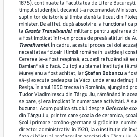
1875), continuate la Facultatea de Litere București.
timpul studenției, decanul l-a recomandat Ministerul
suplinitor de istorie și limba elenă la liceul din Ploie
minister. De altfel, după absolvire, a funcţionat ca 
la
Gazeta Transilvaniei
, militând pentru apărarea d
a fost implicat într-un proces de presă alături de A
Transilvaniei
. În cadrul acestui proces cei doi acuza
necesitatea folosirii limbii române în justiţie şi cons
Cererea le-a fost respinsă, acuzaţii refuzând să se 
Damian* să o facă. Cu toţi au blamat instituţia tălmăc
Mureşianu a fost achitat, iar
Ştefan Bobancu
a fos
să-şi execute pedeapsa la Vácz, unde erau deţinuţi I
Reşiţa. În anul 1890 trecea în România, ajungând pro
Tudor Vladimirescu din Târgu Jiu, rămânând în aceast
se pare, și era implicat în numeroase activități. A su
buzunar. Acum publică studiul despre
Defectele şcol
din Târgu Jiu, printre care școala de ceramică, școa
Școlii primare româno-germane și grădiniței numite 
director administrativ, în 1920, la o instituție de î
fete și băieți al profesorilor asociați din Târgu Jiu. A