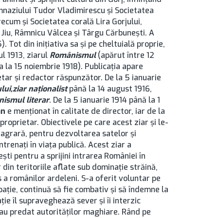
gimnaziului Tudor Vladimirescu și Societatea
ecum și Societatea corală Lira Gorjului,
gu Jiu, Râmnicu Vâlcea și Târgu Cărbunești. A
. Tot din iniţiativa sa şi pe cheltuială proprie,
nul 1913, ziarul
Românismul
(apărut între 12
a la 15 noiembrie 1918). Publicaţia apare
etar şi redactor răspunzător. De la 5 ianuarie
lui,
ziar naţionalist
până la 14 august 1916,
ismul literar
. De la 5 ianuarie 1914 până la 1
an
e menţionat în calitate de director, iar de la
proprietar. Obiectivele pe care acest ziar şi le-
 agrară, pentru dezvoltarea satelor şi
ntrenaţi în viaţa publică. Acest ziar a
şti pentru a sprijini intrarea României în
 din teritoriile aflate sub dominație străină,
s a românilor ardeleni. S-a oferit voluntar pe
pație, continuă să fie combativ și să îndemne la
ie îl supraveghează sever și îi interzic
 l-au predat autorităților maghiare. Rând pe