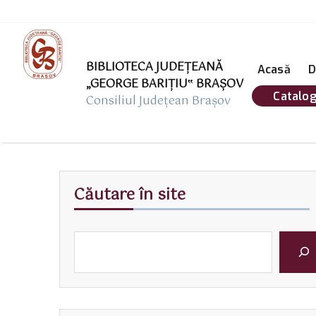
BIBLIOTECA JUDEȚEANĂ
Acasă
D
„GEORGE BARIŢIU‟ BRAŞOV
Catalog
Consiliul Județean Brașov
Căutare în site