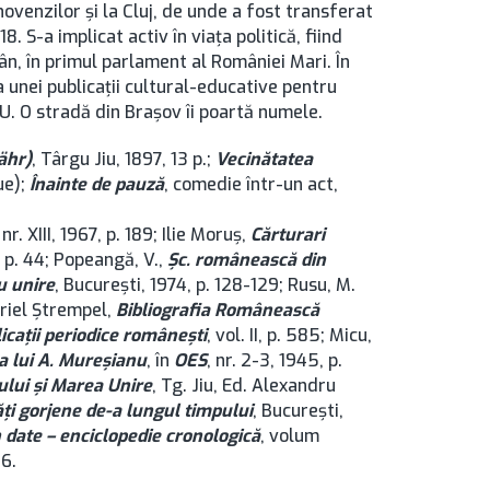
hovenzilor și la Cluj, de unde a fost transferat
. S-a implicat activ în viaţa politică, fiind
ân, în primul parlament al României Mari. În
unei publicații cultural-educative pentru
. O stradă din Brașov îi poartă numele.
ähr)
, Târgu Jiu, 1897, 13 p.;
Vecinătatea
ue);
Înainte de pauză
, comedie într-un act,
, nr. XIII, 1967, p. 189; Ilie Moruș,
Cărturari
, p. 44; Popeangă, V.,
Şc. românească din
u unire
, București, 1974, p. 128-129; Rusu, M.
abriel Ștrempel,
Bibliografia Românească
icaţii periodice româneşti
, vol. II, p. 585; Micu,
a lui A. Mureşianu
, în
OES
, nr. 2-3, 1945, p.
ului şi Marea Unire
, Tg. Jiu, Ed. Alexandru
ţi gorjene de-a lungul timpului
, București,
n date – enciclopedie cronologică
, volum
16.