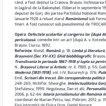
rând, a fost deținut la Craiova, Brașov, închisoarea 
în lagărul de la Bakonybel. Eliberat în septembrie 1918
deputat de Gorj, din partea Partidului Național Rom
ianuarie 1928 a reluat ziarul
Românismul
sub forma 
tineri. A fost cunoscut sub pseudonimul de TROCARU
Opera
:
Defectele şcolarilor şi corigerea lor (după M
periculoasă
, comedie într-un act (după A. v. Kotzeb
Brașov, Ciurcu, 1892.
Referinţe
: Moisil,
Românii
, p. 18;
Limbă şi literatură
Brașoveni (Sec XV-XX). Ghid biobibliografic
, Brașov
Transilvania în perioada 1867-1918 şi lupta sa pentr
N.,
Brașovul Literar și Artistic
, nr. II, 1980, p. 55; G
Modernă (1831-1918)
, vol. I-IV, București p. 376;
Publ
Emil,
Scrisori din trecut
.
Din corespondenţa politică 
248-265; Nichifor, Gheorghe,
Intelectualitatea Gorj
Ştefulescu, 1995; Neguleasa, Dan et alii,
Personalită
2006, p. 62-64;
Istoria jurnalismului din România î
coordonat de Marian Petcu, Iași, Polirom, 2012, p. 3
Fișă întocmită de Elvira Oros, Daniel Nazare.