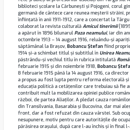
biblioteci școlare la Cărbuneşti şi Pojogeni, corul 
germană de cântece care reunea meșterii străini, pr
înființată în anii 1911-1912, care a concertat la Târ
colaborat la revista culturală
Amicul tinerimii
(1895)
a apărut în 1896 bilunarul
Paza neamului
, iar din a
octombrie 1913 – 14 august 1916, reluându-şi apariţi
săptămânal la Brașov,
Bobancu Ştefan
fiind propri
1914 şi-a schimbat titlul şi subtitlul în
Unirea Neamu
păstrându-şi vechiul titlu în rubrica intitulată
Român
februarie 1915 şi din noiembrie 1918,
Bobancu Ştef
8 februarie 1915 până la 14 august 1916, ca director 
a propus au fost lupta pentru reforma electorală şi
educaţia politică a cetăţenilor care trebuiau să fie a
contribuit mult la mobilizarea opiniei publice române
război, de partea Aliaţilor. A pledat cauza românilor
din Transilvania, Basarabia și Bucovina, dar mai ale
front, dar a fost refuzat din cauza vârstei. Sub ocu
nesupunere, motiv pentru care autoritățile de ocupaț
părăsirea orașului, după care l-au închis și în final