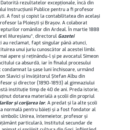
 Datorită rezultatelor excepționale, încă din
ui Instrucțiunii Publice pentru a fi profesor
ști. A fost și copist la contabilitatea din același
profesor la Ploieşti şi Brașov. A colaborat
repturilor românilor din Ardeal. În martie 1888
urel Mureşianu*, directorul
Gazetei
ţi au reclamat, fapt singular până atunci,
tituirea unui juriu cunoscător al acestei limbi.
mai apere şi reţinându-l şi pe avocatul Simeon
itului ca absurdă, iar în finalul procesului
t condamnat la şase luni închisoare, urmând
on Slavici şi învăţătorul Ştefan Albu din
fesor și director (1890-1893) al gimnaziului
ă instituţie timp de 40 de ani. Preda istorie,
sținut dotarea materială a școlii din propriul
arilor şi corijarea lor
. A predat și la alte școli
la normală pentru băieți și a fost fondator al
simbolic Unirea, întemeietor, profesor și
nvățământ particulară, Institutul secundar de
 animat și sprijinit cultura din Gorj, înființând