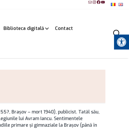
Mail
Instagram
Facebook
YouTube
Biblioteca digitală
Contact
Instrumente pentru accesibilitate
5?, Brașov – mort 1940), publicist. Tatăl său,
 legiunile lui Avram Iancu. Sentimentele
tudiile primare şi gimnaziale la Brașov (până în