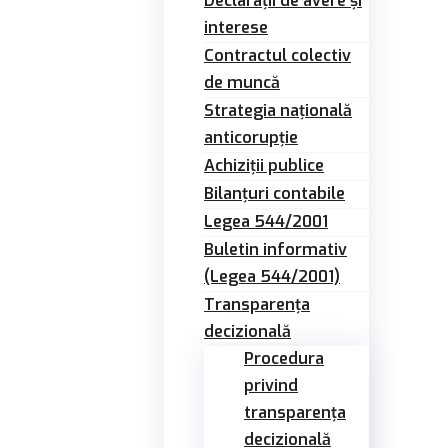
Declarații de avere și
interese
Contractul colectiv
de muncă
Strategia națională
anticorupție
Achiziții publice
Bilanțuri contabile
Legea 544/2001
Buletin informativ
(Legea 544/2001)
Transparența
decizională
Procedura
privind
transparența
decizională