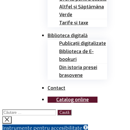
Altfel și Săptămâna
Verde
Tarife și taxe
Biblioteca digitală
Publicații digitalizate
Biblioteca de E-
bookuri
Din istoria presei
brașovene
Contact
Catalog online
Caută
după:
Închide
căutarea
Instrumente pentru accesibilitate