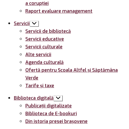
a corupției
Raport evaluare management
Servicii
Arată
submeniul
Servicii de bibliotecă
Servicii educative
Servicii culturale
Alte servicii
Agenda culturală
Ofertă pentru Şcoala Altfel și Săptămâna
Verde
Tarife și taxe
Biblioteca digitală
Arată
submeniul
Publicații digitalizate
Biblioteca de E-bookuri
Din istoria presei brașovene