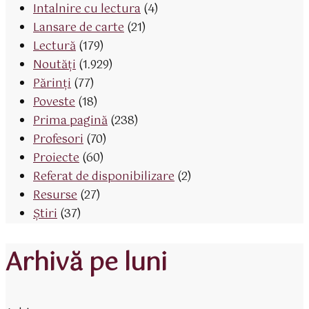
Intalnire cu lectura
(4)
Lansare de carte
(21)
Lectură
(179)
Noutăți
(1.929)
Părinţi
(77)
Poveste
(18)
Prima pagină
(238)
Profesori
(70)
Proiecte
(60)
Referat de disponibilizare
(2)
Resurse
(27)
Știri
(37)
Arhivă pe luni