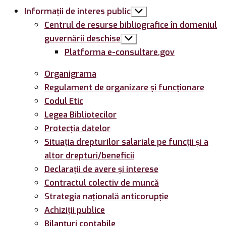
Informații de interes public
Arată
submeniul
Centrul de resurse bibliografice în domeniul
guvernării deschise
Arată
submeniul
Platforma e-consultare.gov
Organigrama
Regulament de organizare și funcționare
Codul Etic
Legea Bibliotecilor
Protecția datelor
Situația drepturilor salariale pe funcții și a
altor drepturi/beneficii
Declarații de avere și interese
Contractul colectiv de muncă
Strategia națională anticorupție
Achiziții publice
Bilanțuri contabile