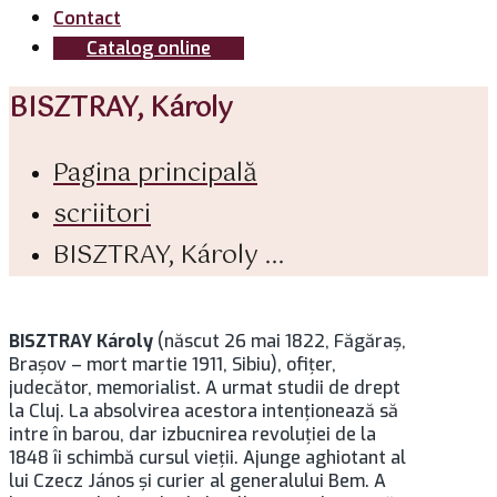
Contact
Catalog online
BISZTRAY, Károly
Pagina principală
scriitori
BISZTRAY, Károly ...
BISZTRAY Károly
(născut 26 mai 1822, Făgăraş,
Brașov – mort martie 1911, Sibiu), ofiţer,
judecător, memorialist. A urmat studii de drept
la Cluj. La absolvirea acestora intenţionează să
intre în barou, dar izbucnirea revoluţiei de la
1848 îi schimbă cursul vieţii. Ajunge aghiotant al
lui Czecz János şi curier al generalului Bem. A