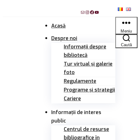
Sari
Mail
Instagram
Facebook
YouTube
la
conținut
Acasă
Meniu
Despre noi
Caută
Informații despre
bibliotecă
Tur virtual și galerie
foto
Regulamente
Programe și strategii
Cariere
Informații de interes
public
Centrul de resurse
bibliografice în