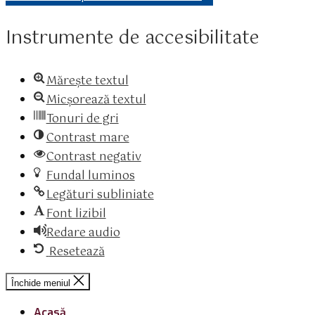
Instrumente de accesibilitate
Mărește textul
Micșorează textul
Tonuri de gri
Contrast mare
Contrast negativ
Fundal luminos
Legături subliniate
Font lizibil
Redare audio
Resetează
Închide meniul
Acasă