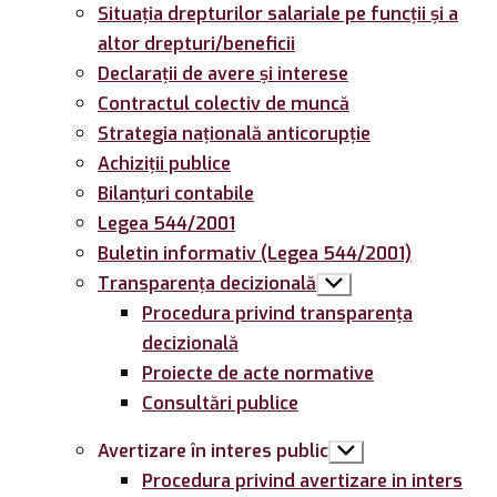
Situația drepturilor salariale pe funcții și a
altor drepturi/beneficii
Declarații de avere și interese
Contractul colectiv de muncă
Strategia națională anticorupție
Achiziții publice
Bilanțuri contabile
Legea 544/2001
Buletin informativ (Legea 544/2001)
Transparența decizională
Arată
submeniul
Procedura privind transparența
decizională
Proiecte de acte normative
Consultări publice
Avertizare în interes public
Arată
submeniul
Procedura privind avertizare in inters