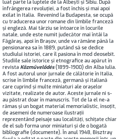
luat parte la luptele de la Albeşti şi Sibiu. După
înfrângerea revoluţiei, a fost închis şi mai apoi
exilat în Italia. Revenind la Budapesta, se ocupă
cu traducerea unor romane din limbile franceză
şi engleză. Mai târziu se întoarce în locurile
natale, unde este numit judecător mai întâi la
Făgăraş, apoi în Brașov, unde va rămâne până la
pensionarea sa în 1889, putând să se dedice
studiului istoriei, care îl pasiona în mod deosebit.
Studiile sale istorice şi etnografice au apărut în
revista
Közművelődés
(1899-1900) din Alba Iulia.
A fost autorul unor jurnale de călătorie în Italia,
scrise în limbile franceză, germană şi italiană
care cuprind şi multe miniaturi ale oraşelor
vizitate, realizate de autor. Aceste jurnale ni s-
au păstrat doar în manuscris. Tot de la el ne-a
rămas şi un bogat material memorialistic, însoţit,
de asemeni de numeroase ilustraţii
reprezentând peisaje sau localităţi, schiţate chiar
de el sub forma unor miniaturi şi de o bogată
bibliografie (documente). În anul 1948, Bisztray
Gyula a editat o parte din aceste memorii într-un