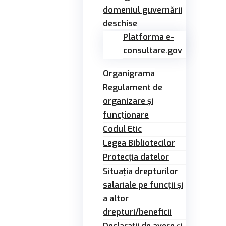
domeniul guvernării
deschise
Platforma e-
consultare.gov
Organigrama
Regulament de
organizare și
funcționare
Codul Etic
Legea Bibliotecilor
Protecția datelor
Situația drepturilor
salariale pe funcții și
a altor
drepturi/beneficii