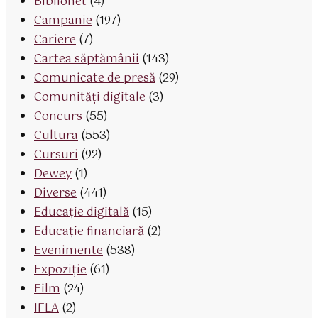
Biblionet
(4)
Campanie
(197)
Cariere
(7)
Cartea săptămânii
(143)
Comunicate de presă
(29)
Comunități digitale
(3)
Concurs
(55)
Cultura
(553)
Cursuri
(92)
Dewey
(1)
Diverse
(441)
Educaţie digitală
(15)
Educaţie financiară
(2)
Evenimente
(538)
Expoziție
(61)
Film
(24)
IFLA
(2)