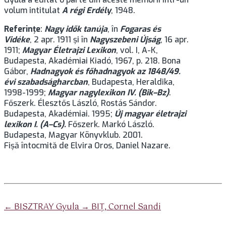
volum intitulat
A régi Erdély
, 1948.
Referinţe
:
Nagy idők tanúja
, în
Fogaras és
Vidéke
, 2 apr. 1911 şi în
Nagyszebeni Újság
, 16 apr.
1911;
Magyar Életrajzi Lexikon
, vol. I, A-K,
Budapesta, Akadémiai Kiadó, 1967, p. 218. Bona
Gábor,
Hadnagyok és főhadnagyok az 1848/49.
évi szabadságharcban
, Budapesta, Heraldika,
1998-1999;
Magyar nagylexikon IV. (Bik–Bz)
.
Főszerk. Élesztős László, Rostás Sándor.
Budapesta, Akadémiai. 1995;
Új magyar életrajzi
lexikon I. (A–Cs).
Főszerk. Markó László.
Budapesta, Magyar Könyvklub. 2001.
Fișă întocmită de Elvira Oros, Daniel Nazare.
Sari
la
navigare
←
BISZTRAY Gyula
→
BIŢ, Cornel Sandi