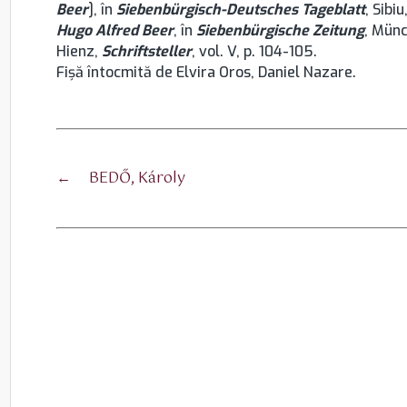
Beer
], în
Siebenbürgisch-Deutsches Tageblatt
, Sibi
Hugo Alfred Beer
, în
Siebenbürgische Zeitung
, Münc
Hienz,
Schriftsteller
, vol. V, p. 104-105.
Fişă întocmită de Elvira Oros, Daniel Nazare.
←
BEDŐ, Károly