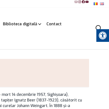
Mail
Instagram
Facebook
YouTube
Biblioteca digitală
Contact
Instrumente pentru accesibilitate
– mort 14 decembrie 1957, Sighişoara),
 tapiţer Ignatz Beer (1837-1923), căsătorit cu
i curelar Johann Weingart. În 1888 şi-a