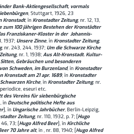
änder Bank-Aktiengesellschaft, vormals
Siebenbürgen
, Stuttgart, 1926, 23
n Kronstadt
, în
Kronstadter Zeitung
, nr. 12, 13,
 zum 100 jährigen Bestehen der Kronstädter
as Franziskaner-Kloster in der Johannis-
43, 1937;
Unsere Zinne
, în
Kronstadter Zeitung
,
g
, nr. 243, 244, 1937;
Um die Schwarze Kirche
Zeitung
, nr. 1, 1938;
Aus Alt-Kronstadt. Kultur-
n Sitten, Gebräuchen und besonderen
g von Schweden, im Burzenland
, în
Kronstadter
n Kronstadt am 21 apr. 1689
, în
Kronstadter
r Schwarzen Kirche
, în
Kronstadter Zeitung
, nr.
 periodice, eseuri etc.
t des Vereins für siebenbürgische
], în
Deutsche politische Hefte aus
er
], în
Ungarische Jahrbücher
, Berlin-Leipzig,
stadter Zeitung
, nr. 110, 1932, p. 7; [
Hugo
. 46, 73; [
Hugo Alfred Beer
], în
Kirchliche
eer 70 Jahre alt
, în , nr. 88, 1940; [
Hugo Alfred