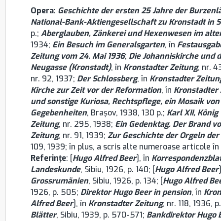
Opera
:
Geschichte der ersten 25 Jahre der Burzenl
National-Bank-Aktiengesellschaft zu Kronstadt in 
p.;
Aberglauben, Zänkerei und Hexenwesen im alte
1934;
Ein Besuch im Generalsgarten
, în
Festausgabe
Zeitung vom 24. Mai 1936
;
Die Johanniskirche und d
Neugasse (Kronstadt)
, în
Kronstadter Zeitung
, nr. 
nr. 92, 1937;
Der Schlossberg
, în
Kronstadter Zeitun
Kirche zur Zeit vor der Reformation
, în
Kronstadter 
und sonstige Kuriosa, Rechtspflege, ein Mosaik vo
Gegebenheiten
, Brașov, 1938, 130 p.;
Karl XII, Köni
Zeitung
, nr. 295, 1938;
Ein Gedenktag. Der Brand vo
Zeitung
, nr. 91, 1939;
Zur Geschichte der Orgeln de
109, 1939; în plus, a scris alte numeroase articole în
Referinţe
: [
Hugo Alfred Beer
], în
Korrespondenzblat
Landeskunde
, Sibiu, 1926, p. 140; [
Hugo Alfred Beer
Grossrumänien
, Sibiu, 1926, p. 134; [
Hugo Alfred Be
1926, p. 505;
Direktor Hugo Beer in pension
, în
Kron
Alfred Beer
], în
Kronstadter Zeitung
, nr. 118, 1936, p
Blätter
, Sibiu, 1939, p. 570-571;
Bankdirektor Hugo B