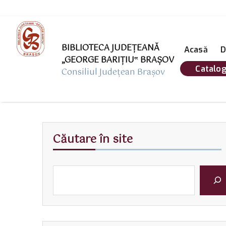
BIBLIOTECA JUDEȚEANĂ
Acasă
D
„GEORGE BARIŢIU‟ BRAŞOV
Catalog
Consiliul Județean Brașov
Căutare în site