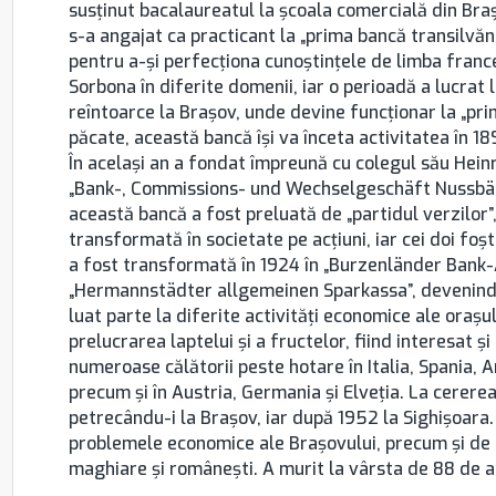
susţinut bacalaureatul la şcoala comercială din Brașo
s-a angajat ca practicant la „prima bancă transilvăn
pentru a-şi perfecţiona cunoştinţele de limba france
Sorbona în diferite domenii, iar o perioadă a lucrat 
reîntoarce la Brașov, unde devine funcţionar la „pr
păcate, această bancă îşi va înceta activitatea în 1
În acelaşi an a fondat împreună cu colegul său Hein
„Bank-, Commissions- und Wechselgeschäft Nussbäch
această bancă a fost preluată de „partidul verzilor”
transformată în societate pe acţiuni, iar cei doi foşt
a fost transformată în 1924 în „Burzenländer Bank-A.
„Hermannstädter allgemeinen Sparkassa”, devenind o 
luat parte la diferite activităţi economice ale oraşu
prelucrarea laptelui şi a fructelor, fiind interesat ş
numeroase călătorii peste hotare în Italia, Spania, A
precum şi în Austria, Germania şi Elveţia. La cererea 
petrecându-i la Brașov, iar după 1952 la Sighişoara
problemele economice ale Brașovului, precum şi de
maghiare şi româneşti. A murit la vârsta de 88 de an