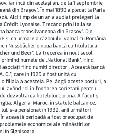
v, iar încă din acelaşi an, de la 1 septembrie
eană din Brașov”. În mai 1890 a plecat la Paris
ză. Aici timp de un an a audiat prelegeri la
la Crédit Lyonaise. Trecând prin Italia se
ima bancă transilvăneană din Brașov”. Din
896 şi ca urmare a războiului vamal cu România.
rich Nussbächer o nouă bancă cu titulatura
er und Beer”. La trecerea în noul secol
, primind numele de „National Bank”, fiind
i asociaţi fiind numiţi directori. Această bancă
 G.”, care în 1929 a fost unită cu
filială a acesteia. Pe lângă aceste posturi, a
lui, având rol în fondarea societăţii pentru
i de dezvoltarea hotelului Corona. A făcut şi
nglia, Algeria, Maroc, în statele balcanice,
lui, s-a pensionat în 1932, anii următori
. În această perioadă a fost preocupat de
 problemele economice ale mănăstirilor
i în Sighişoara.