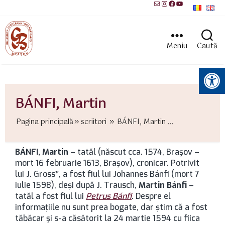
Mail
Instagram
Facebook
YouTube
Meniu
Caută
Instrumente pentru accesibilitate
BÁNFI, Martin
Pagina principală
scriitori
BÁNFI, Martin ...
BÁNFI, Martin
– tatăl (născut cca. 1574, Brașov –
mort 16 februarie 1613, Brașov), cronicar. Potrivit
lui J. Gross*, a fost fiul lui Johannes Bánfi (mort 7
iulie 1598), deşi după J. Trausch,
Martin Bánfi
–
tatăl a fost fiul lui
Petrus Bánfi
. Despre el
informaţiile nu sunt prea bogate, dar ştim că a fost
tăbăcar şi s-a căsătorit la 24 martie 1594 cu fiica