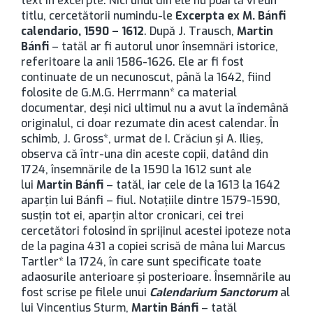
text în excerpte. Nici unul din ele nu poartă vreun
titlu, cercetătorii numindu-le
Excerpta ex M. Bánfi
calendario, 1590 – 1612
. După J. Trausch,
Martin
Bánfi
– tatăl ar fi autorul unor însemnări istorice,
referitoare la anii 1586-1626. Ele ar fi fost
continuate de un necunoscut, până la 1642, fiind
folosite de G.M.G. Herrmann* ca material
documentar, deşi nici ultimul nu a avut la îndemână
originalul, ci doar rezumate din acest calendar. În
schimb, J. Gross*, urmat de I. Crăciun şi A. Ilieş,
observa că într-una din aceste copii, datând din
1724, însemnările de la 1590 la 1612 sunt ale
lui
Martin Bánfi
– tatăl, iar cele de la 1613 la 1642
aparţin lui Bánfi – fiul. Notaţiile dintre 1579-1590,
susţin tot ei, aparţin altor cronicari, cei trei
cercetători folosind în sprijinul acestei ipoteze nota
de la pagina 431 a copiei scrisă de mâna lui Marcus
Tartler* la 1724, în care sunt specificate toate
adaosurile anterioare şi posterioare. Însemnările au
fost scrise pe filele unui
Calendarium Sanctorum
al
lui Vincentius Sturm,
Martin Bánfi
– tatăl