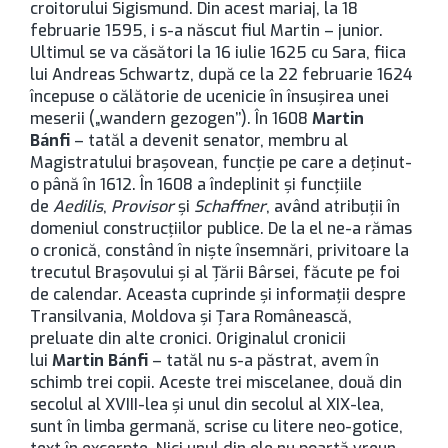
croitorului Sigismund. Din acest mariaj, la 18
februarie 1595, i s-a născut fiul Martin – junior.
Ultimul se va căsători la 16 iulie 1625 cu Sara, fiica
lui Andreas Schwartz, după ce la 22 februarie 1624
începuse o călătorie de ucenicie în însuşirea unei
meserii („wandern gezogen’’). În 1608
Martin
Bánfi
– tatăl a devenit senator, membru al
Magistratului braşovean, funcţie pe care a deţinut-
o până în 1612. În 1608 a îndeplinit şi funcţiile
de
Aedilis
,
Provisor
şi
Schaffner
, având atribuţii în
domeniul construcţiilor publice. De la el ne-a rămas
o cronică, constând în nişte însemnări, privitoare la
trecutul Brașovului şi al Ţării Bârsei, făcute pe foi
de calendar. Aceasta cuprinde şi informaţii despre
Transilvania, Moldova şi Ţara Românească,
preluate din alte cronici. Originalul cronicii
lui
Martin Bánfi
– tatăl nu s-a păstrat, avem în
schimb trei copii. Aceste trei miscelanee, două din
secolul al XVIII-lea şi unul din secolul al XIX-lea,
sunt în limba germană, scrise cu litere neo-gotice,