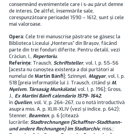
consemnând evenimentele care i s-au părut demne
de interes. De altfel, însemnările sale,
corespunzătoare perioadei 1590 – 1612, sunt şi cele
mai valoroase.
Opera
: Cele trei manuscrise păstrate se găsesc la
Biblioteca Liceului „Honterus” din Brașov, făcând
parte din trei fonduri diferite. Pentru detalii, vezi
Crăciun, I.,
Repertoriu
.
Referinţe
: Trausch,
Schriftsteller
, vol. I, p. 55-56
[acesta nu cunoştea existenţa a doi purtători ai
numelui de
Martin Bánfi
]; Szinnyei,
Magyar
, vol. I, p.
518 [preia informaţiile lui J. Trausch, citând şi
M.
Nyelvm. Társaság Munkálatai
, vol. I, p. 196]; Gross,
J.,
Ex Martini Bánfi calendario 1579- 1642
,
în
Quellen
, vol. V, p. 264-267, cu o notă introductivă
asupra mss. A, p. XLIII-XLIV (vezi şi indice, p. 642);
Stenner,
Beamten
, p. 6 [citează
lucrările:
Stadtrechnungen (Schaffner-Stadthann-
und andere Rechnungen) im Stadtarchiv
, mss.;