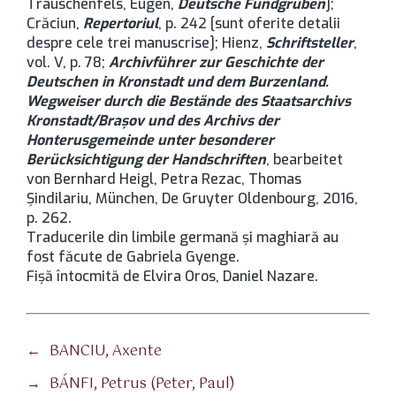
Trauschenfels, Eugen,
Deutsche Fundgruben
];
Crăciun,
Repertoriul
, p. 242 [sunt oferite detalii
despre cele trei manuscrise]; Hienz,
Schriftsteller
,
vol. V, p. 78;
Archivführer zur Geschichte der
Deutschen in Kronstadt und dem Burzenland.
Wegweiser durch die Bestände des Staatsarchivs
Kronstadt/Braşov und des Archivs der
Honterusgemeinde unter besonderer
Berücksichtigung der Handschriften
, bearbeitet
von Bernhard Heigl, Petra Rezac, Thomas
Şindilariu, München, De Gruyter Oldenbourg, 2016,
p. 262.
Traducerile din limbile germană şi maghiară au
fost făcute de Gabriela Gyenge.
Fişă întocmită de Elvira Oros, Daniel Nazare.
←
BANCIU, Axente
→
BÁNFI, Petrus (Peter, Paul)