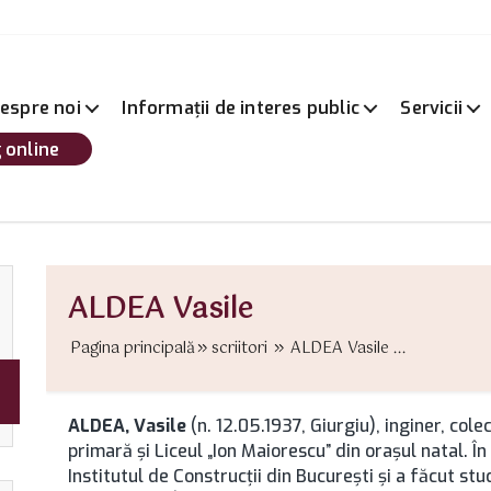
espre noi
Informații de interes public
Servicii
 online
ALDEA Vasile
Pagina principală
scriitori
ALDEA Vasile ...
ALDEA, Vasile
(n. 12.05.1937, Giurgiu), inginer, cole
primară şi Liceul „Ion Maiorescu” din oraşul natal. În
Institutul de Construcţii din București şi a făcut stu