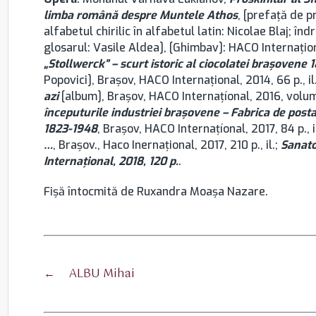
limba română despre Muntele Athos
, [prefaţă de p
alfabetul chirilic în alfabetul latin: Nicolae Blaj; înd
glosarul: Vasile Aldea], [Ghimbav]: HACO Internaţion
„Stollwerck” – scurt istoric al ciocolatei braşovene
Popovici], Brașov, HACO Internaţional, 2014, 66 p., il
azi
[album], Brașov, HACO Internaţíonal, 2016, volumul 
începuturile industriei braşovene – Fabrica de post
1823-1948
, Brașov, HACO Internaţíonal, 2017, 84 p., i
…
, Brașov., Haco Inernaţional, 2017, 210 p., il.;
Sanato
Internațional, 2018, 120 p.
.
Fişă întocmită de Ruxandra Moaşa Nazare.
←
ALBU Mihai