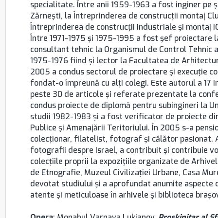
specialitate. Între anii 1959-1963 a fost inginer pe 
Zărneşti, la Întreprinderea de construcţii montaj Clu
Întreprinderea de construcţii industriale şi montaj IC
Între 1971-1975 şi 1975-1995 a fost şef proiectare l
consultant tehnic la Organismul de Control Tehnic al 
1975-1976 fiind şi lector la Facultatea de Arhitectur
2005 a condus sectorul de proiectare şi execuţie con
fondat-o împreună cu alţi colegi. Este autorul a 17 in
peste 30 de articole şi referate prezentate la confer
condus proiecte de diplomă pentru subingineri la Uni
studii 1982-1983 şi a fost verificator de proiecte di
Publice şi Amenajării Teritoriului. În 2005 s-a pensio
colecţionar, filatelist, fotograf şi călător pasionat.
fotografii despre Israel, a contribuit şi contribuie v
colecţiile proprii la expoziţiile organizate de Arhi
de Etnografie, Muzeul Civilizaţiei Urbane, Casa Mu
devotat studiului şi a aprofundat anumite aspecte di
atente şi meticuloase în arhivele şi biblioteca braş
Opera
: Monahul Varnava Lukianov,
Proskinitar al S