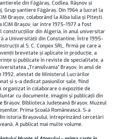
şantierele din Făgăraş, Codlea, Râşnov şi
j, Grup şantiere Făgăraş. Din 1964 a lucrat la
IM Brașov, colaborând la Alba Iulia şi Piteşti.
a ICIM Braşov, iar între 1975-1977 a fost
construcţiilor din Algeria, în anul universitar
ă a Universităţii din Constantine. Între 1995-
strucţii al S. C. Conpex SRL, firmă pe care a
venţii brevetate şi aplicate în producţie, a
inţe şi publicate în reviste de specialitate, a
versitatea „Transilvania” Brașov, în anul de
n 1992, atestat de Ministerul Lucrărilor
nat şi s-a dedicat pasiunilor sale, fiind
 A organizat în colaborare o expoziţie de
oluntar cu documente, imagini şi publicaţii din
vele Brașov, Biblioteca Județeană Brașov, Muzeul
reşenilor, Prima Şcoală Românească. S-a
n istoria Braşovului, întreprinzând cercetări
oveană. A publicat mai multe volume.
fântului Munte al Atonului – prima carte în