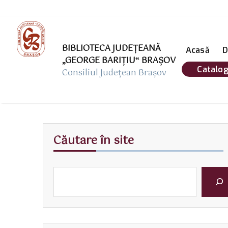
BIBLIOTECA JUDEȚEANĂ
Acasă
D
„GEORGE BARIŢIU‟ BRAŞOV
Catalog
Consiliul Județean Brașov
Căutare în site