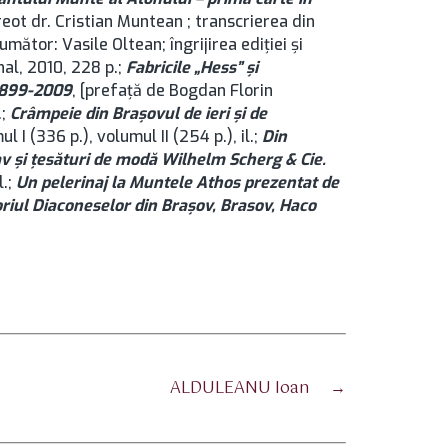
reot dr. Cristian Muntean ; transcrierea din
rumător: Vasile Oltean; îngrijirea ediţiei şi
al, 2010, 228 p.;
Fabricile „Hess” şi
 1899-2009
, [prefaţă de Bogdan Florin
.;
Crâmpeie din Braşovul de ieri şi de
I (336 p.), volumul II (254 p.), il.;
Din
av şi ţesături de modă Wilhelm Scherg & Cie.
l.;
Un pelerinaj la Muntele Athos prezentat de
riul Diaconeselor din Brașov, Brasov, Haco
ALDULEANU Ioan
→