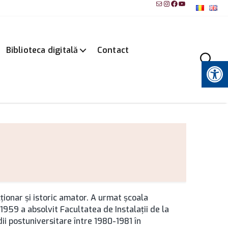
Mail
Instagram
Facebook
YouTube
Biblioteca digitală
Contact
Instrumente pentru accesibilitate
cţionar şi istoric amator. A urmat şcoala
 1959 a absolvit Facultatea de Instalaţii de la
dii postuniversitare între 1980-1981 în