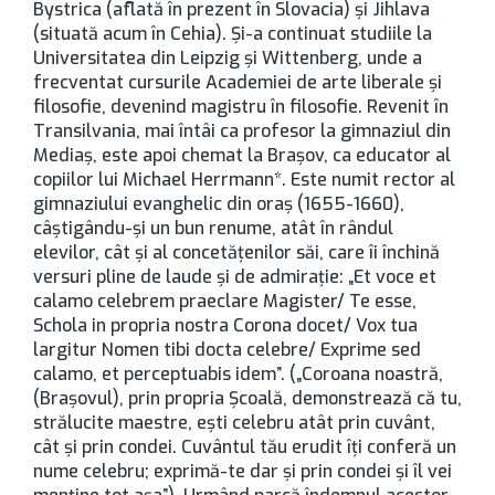
Bystrica (aflată în prezent în Slovacia) şi Jihlava
(situată acum în Cehia). Şi-a continuat studiile la
Universitatea din Leipzig şi Wittenberg, unde a
frecventat cursurile Academiei de arte liberale şi
filosofie, devenind magistru în filosofie. Revenit în
Transilvania, mai întâi ca profesor la gimnaziul din
Mediaş, este apoi chemat la Brașov, ca educator al
copiilor lui Michael Herrmann*. Este numit rector al
gimnaziului evanghelic din oraş (1655-1660),
câştigându-şi un bun renume, atât în rândul
elevilor, cât şi al concetăţenilor săi, care îi închină
versuri pline de laude şi de admiraţie: „Et voce et
calamo celebrem praeclare Magister/ Te esse,
Schola in propria nostra Corona docet/ Vox tua
largitur Nomen tibi docta celebre/ Exprime sed
calamo, et perceptuabis idem”. („Coroana noastră,
(Brașovul), prin propria Şcoală, demonstrează că tu,
strălucite maestre, eşti celebru atât prin cuvânt,
cât şi prin condei. Cuvântul tău erudit îţi conferă un
nume celebru; exprimă-te dar şi prin condei şi îl vei