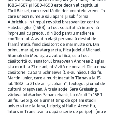
1685-1687 şi 1689-1690 este decan al capitlului
Ţării Bârsei, cum rezultă din documentele vremii, în
care uneori numele său apare şi sub forma
Albrichius. În timpul revoltei braşovenilor contra
Habsburgilor (1688), a fost solicitat să intervină
împreună cu preotul din Bod pentru medierea
conflictului. A avut o viaţă personală destul de
frământată, fiind căsătorit de mai multe ori. Din
primul mariaj, cu Margareta, fiica judelui Michael
Stamph din Mediaş, a avut o fiică, ce a fost
căsătorită cu senatorul braşovean Andreas Ziegler
şi a murit la 71 de ani, otrăvită de nora ei. Din a doua
căsătorie, cu Sara Schneeweiß, s-au născut doi fii,
Martin junior, care a murit înecat în Târnava la 15
iul. 1682, la 21 de ani şi Johann*, teologul şi omul de
cultură braşovean. A treia soţie, Sara Greissing,
văduva lui Markus Schankebank, i-a dăruit în 1680
un fiu, Georg, ce a urmat timp de opt ani studii
universitare la Jena, Leipzig şi Halle. Acest fiu,
întors în Transilvania după o serie de peripeţii (între