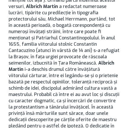
menţine tot aşa”). Urmând parcă îndemnul acestor
versuri,
Albrich Martin
a redactat numeroase
lucrări, tipărite cu predilecţie în tipografia
protectorului său, Michael Herrmann, purtând, tot
în această perioadă, o bogată corespondenţă cu
numeroşi învăţaţi străini, între care poate fi
menţionat şi Patriarhul Constantinopolului. În anul
1655, familia viitorului stolnic Constantin
Cantacuzino (atunci în vârstă de 14 ani) s-a refugiat
la Brașov, în faţa urgiei provocate de răscoala
seimenilor, izbucnită în Ţara Românească.
Albrich
Martin
i-a deschis drumul către învăţătură
viitorului cărturar, între ei legându-se şi o prietenie
bazată pe respectul opiniilor, toleranţă reciprocă şi
schimb de idei, discipolul admirând cultura vastă a
maestrului. Probabil că între ei au avut loc şi discuţii
cu caracter dogmatic, ca şi încercări de convertire
la protestantism a tânărului învăţăcel. În această
privinţă însă mărturiile sunt sărace, doar unele
dedicaţii descoperite pe cărţile oferite de maestru
pledând pentru o astfel de ipoteză. O dedicaţie în