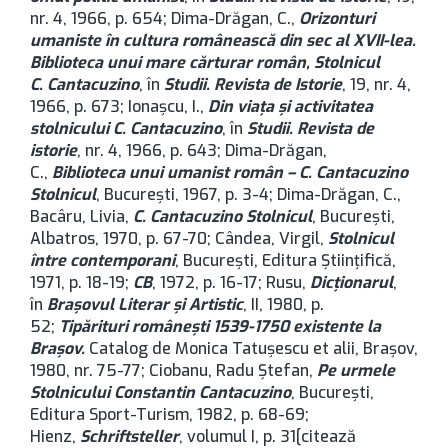
nr. 4, 1966, p. 654; Dima-Drăgan, C.,
Orizonturi
umaniste în cultura românească din sec al XVII-lea.
Biblioteca unui mare cărturar român, Stolnicul
C.
Cantacuzino
, în
Studii. Revista de Istorie
, 19, nr. 4,
1966, p. 673; Ionaşcu, I.,
Din viaţa şi activitatea
stolnicului C. Cantacuzino
, în
Studii. Revista de
istorie
, nr. 4, 1966, p. 643; Dima-Drăgan,
C.,
Biblioteca unui umanist român – C. Cantacuzino
Stolnicul
, București, 1967, p. 3-4; Dima-Drăgan, C.,
Bacâru, Livia,
C. Cantacuzino Stolnicul
, București,
Albatros, 1970, p. 67-70; Cândea, Virgil,
Stolnicul
între contemporani
, București, Editura Ştiinţifică,
1971, p. 18-19;
CB
, 1972, p. 16-17; Rusu,
Dicţionarul
,
în
Brașovul Literar și Artistic
, II, 1980, p.
52;
Tipărituri româneşti 1539-1750 existente la
Braşov.
Catalog de Monica Tatuşescu et alii, Brașov,
1980, nr. 75-77; Ciobanu, Radu Ştefan,
Pe urmele
Stolnicului Constantin Cantacuzino
, București,
Editura Sport-Turism, 1982, p. 68-69;
Hienz,
Schriftsteller
, volumul I, p. 31[citează