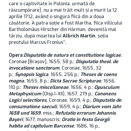
care o captivitate în Polonia, urmată de
răscumpărare), nu a mai trăit mult şi a murit la 12
aprilie 1712, având o singură fiică din a doua
căsătorie. A patra soţie a fost Martha, fiica villicului
Bartholomäus Hirscher din Hărman, devenită mai
târziu, după moartea lui
Albrich Martin
, soţia
preotului Marcus Fronius*.
Opera
:
Disputatio de natura et constitutione logicae
,
Coronae [Brașov], 1655, 58 p.;
Disputatio theol. de
invocatione sanctorum
, Coronae, 1655, 32
p.;
Synopsis logica
, 1655, 256 p.;
Theses de coeno
magna
, 1655, 8 p.;
Dicta Sacrae Scripturae
, 1656,
110 p.;
Theses miscellaneae
, 1656, 4 p.;
Opusculum
Metaphysicum
(Disp.I-XII), 1657, 219 p.;
Canonens
Logici selectiores
, Coronae, 1659, 4 p.;
Disputatio de
consumatione saeculi
, 1659, 4 p.;
Diarium vom Jahr
1658 und 1659
, mss.;
Refutatio errorum Johannis
Bayeri
, 1677, manuscris;
Oratio in festo Georgii
habita ad capitulum Barcense
, 1686, 16 p.,