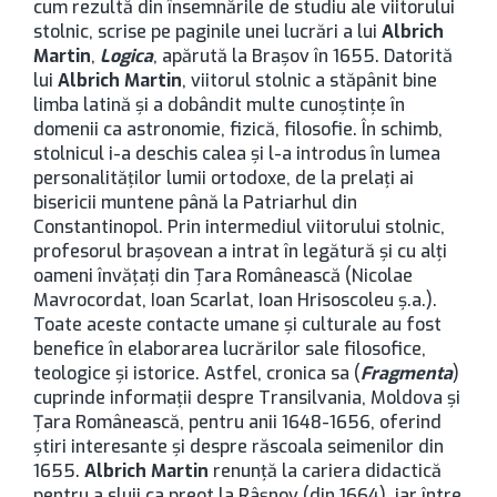
cum rezultă din însemnările de studiu ale viitorului
stolnic, scrise pe paginile unei lucrări a lui
Albrich
Martin
,
Logica
, apărută la Brașov în 1655. Datorită
lui
Albrich Martin
, viitorul stolnic a stăpânit bine
limba latină şi a dobândit multe cunoştinţe în
domenii ca astronomie, fizică, filosofie. În schimb,
stolnicul i-a deschis calea şi l-a introdus în lumea
personalităţilor lumii ortodoxe, de la prelaţi ai
bisericii muntene până la Patriarhul din
Constantinopol. Prin intermediul viitorului stolnic,
profesorul braşovean a intrat în legătură şi cu alţi
oameni învăţaţi din Ţara Românească (Nicolae
Mavrocordat, Ioan Scarlat, Ioan Hrisoscoleu ş.a.).
Toate aceste contacte umane şi culturale au fost
benefice în elaborarea lucrărilor sale filosofice,
teologice şi istorice. Astfel, cronica sa (
Fragmenta
)
cuprinde informaţii despre Transilvania, Moldova şi
Ţara Românească, pentru anii 1648-1656, oferind
ştiri interesante şi despre răscoala seimenilor din
1655.
Albrich Martin
renunţă la cariera didactică
pentru a sluji ca preot la Râşnov (din 1664), iar între