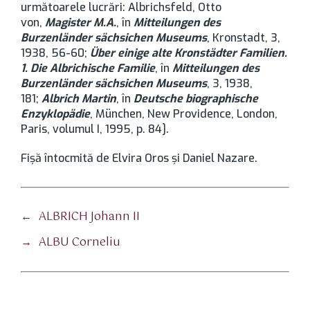
următoarele lucrări: Albrichsfeld, Otto
von,
Magister M.A.
, în
Mitteilungen des
Burzenländer sächsichen Museums
, Kronstadt, 3,
1938, 56-60;
Über einige alte Kronstädter Familien.
1. Die Albrichische Familie
, în
Mitteilungen des
Burzenländer sächsichen Museums
, 3, 1938,
181;
Albrich Martin
, în
Deutsche biographische
Enzyklopädie
, München, New Providence, London,
Paris, volumul I, 1995, p. 84].
Fişă întocmită de Elvira Oros şi Daniel Nazare.
←
ALBRICH Johann II
→
ALBU Corneliu