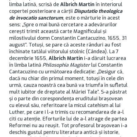
limba latină, scrisă de
Albrich Martin
în interiorul
copertei posterioare a cărţii
Disputatio theologica
de invocatio sanctorum
, este o mărturie în acest
sens: „Spre o mai bună cercetare a adevărurilor
cereşti trimit această carte Magnificului şi
milostivului domn Constantin Cantacuzino, 1655, 31
august”. Totuşi, se pare că aceste rânduri au fost
închinate tatălui viitorului stolnic (Cândea). La 7
decembrie 1655,
Albrich Martin
i-a dăruit lucrarea
în limba latină
Philosophia Magister
lui Constantin
Cantacuzino cu următoarea dedicaţie: „Desigur că,
dacă nu chiar din primul moment, totuşi în cele din
urmă, cauza noastră cea bună va triumfa în sufletul
mult iubitor de dreptate al Măriei Tale”. S-a păstrat
şi o parte din corespondenţa eruditului braşovean
cu elevul său, referitoare la micul catehism al lui
Luther, pe care i l-a trimis cu recomandarea de a-l
citi cu atenţie. Eforturile lui de a-l atrage de partea
Reformei nu au reuşit. Tot profesorul braşovean i-a
deschis gustul pentru literatura antică şi istorie,