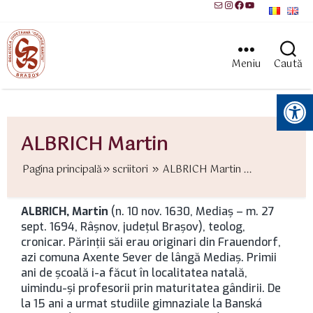
Mail
Instagram
Facebook
YouTube
Meniu
Caută
Instrumente pentru accesibilitate
ALBRICH Martin
Pagina principală
scriitori
ALBRICH Martin ...
ALBRICH, Martin
(n. 10 nov. 1630, Mediaş – m. 27
sept. 1694, Râşnov, județul Brașov), teolog,
cronicar. Părinţii săi erau originari din Frauendorf,
azi comuna Axente Sever de lângă Mediaş. Primii
ani de şcoală i-a făcut în localitatea natală,
uimindu-şi profesorii prin maturitatea gândirii. De
la 15 ani a urmat studiile gimnaziale la Banská