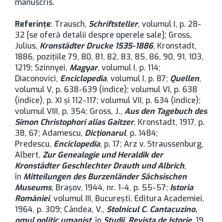
manuscris.
Referinţe
: Trausch,
Schriftsteller
, volumul I, p. 28-
32 [se oferă detalii despre operele sale]; Gross,
Julius,
Kronstädter Drucke 1535-1886
, Kronstadt,
1886, poziţiile 79, 80, 81, 82, 83, 85, 86, 90, 91, 103,
1219; Szinnyei,
Magyar
, volumul I, p. 114;
Diaconovici,
Enciclopedia
, volumul I, p. 87;
Quellen
,
volumul V, p. 638-639 (indice); volumul VI, p. 638
(indice), p. XI şi 112-117; volumul VII, p. 634 (indice);
volumul VIII, p. 354; Gross, J.,
Aus den Tagebuch des
Simon Christophori alias Gaitzer
, Kronstadt, 1917, p.
38, 67; Adamescu,
Dicţionarul
, p. 1484;
Predescu,
Enciclopedia
, p. 17; Arz v. Straussenburg,
Albert,
Zur Genealogie und Heraldik der
Kronstädter Geschlechter Drauth und Albrich
,
în
Mitteilungen des Burzenländer Sächsischen
Museums
, Brașov, 1944, nr. 1-4, p. 55-57;
Istoria
României
, volumul III, București, Editura Academiei,
1964, p. 309; Cândea, V.,
Stolnicul C. Cantacuzino,
omul politic umanist
, în
Studii. Revista de Istorie
, 19,