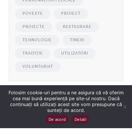
PERSONALITATI LOCALE
POVESTE
PROIECT
PROIECTE
RESTAURARE
TEHNOLOGIE
TINERI
TRADIȚIE
UTILIZATORI
VOLUNTARIAT
Folosim cookie-uri pentru a ne asigura că vă oferim
cea mai bună experiență pe site-ul nostru. Dacă
continuați să utilizați acest site vom presupune că
sunteți de acord.
Copyright
©
2026
Biblioteca Județeană
Sus
↑
De acord
Detalii
„George Bariţiu‟ Braşov
. Toate drepturile sunt