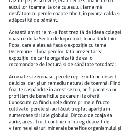
căzute pe jos și lovite, erau fierte și mâncate cu
sucul lor toamna, la ora culesului, iarna mă
desfătam cu perele coapte tihnit, în pivnița caldă și
adăpostită de pământ.
Această amintire mi-a fost trezită de ideea colegei
noastre de la Secția de Împrumut, Ioana Răduțoiu
Popa, care a ales să facă o expoziție cu tema
Decembrie – luna perelor. Iată prezentarea
expoziției de carte organizată de ea, o
recomandare de lectură și de sănătate totodată:
Aromate şi zemoase, perele reprezintă un desert
delicios, dar şi un remediu natural de toamnă. Fiind
foarte răspândite în acest sezon, ar fi păcat să nu
profităm de beneficiile pe care ni le oferă.
Cunoscute ca fiind unele dintre primele fructe
cultivate, perele şi-au făcut treptat apariţia în
numeroase ţări ale globului. Dincolo de coaja sa
aurie, acest fruct conţine un întreg depozit de
vitamine şi săruri minerale benefice organismului şi