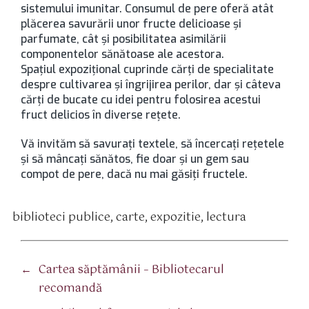
sistemului imunitar. Consumul de pere oferă atât
plăcerea savurării unor fructe delicioase şi
parfumate, cât şi posibilitatea asimilării
componentelor sănătoase ale acestora.
Spaţiul expozițional cuprinde cărţi de specialitate
despre cultivarea şi îngrijirea perilor, dar şi câteva
cărţi de bucate cu idei pentru folosirea acestui
fruct delicios în diverse reţete.
Vă invităm să savurați textele, să încercați rețetele
și să mâncați sănătos, fie doar și un gem sau
compot de pere, dacă nu mai găsiți fructele.
biblioteci publice
,
carte
,
expozitie
,
lectura
tichete
←
Cartea săptămânii – Bibliotecarul
recomandă