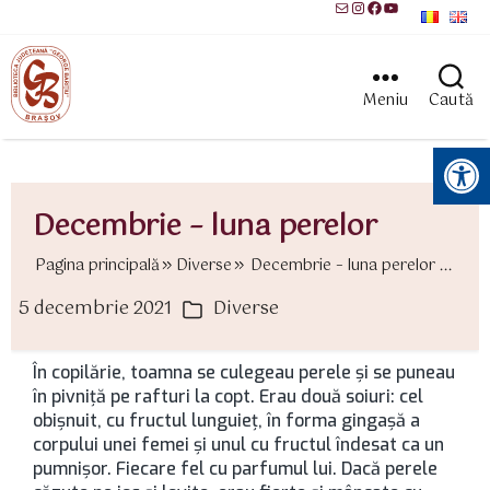
Mail
Instagram
Facebook
YouTube
Meniu
Caută
Instrumente pentru accesibilitate
Decembrie – luna perelor
Pagina principală
Diverse
Decembrie – luna perelor ...
5 decembrie 2021
Diverse
ată
Categorii
rticol
În copilărie, toamna se culegeau perele și se puneau
în pivniță pe rafturi la copt. Erau două soiuri: cel
obișnuit, cu fructul lunguieț, în forma gingașă a
corpului unei femei și unul cu fructul îndesat ca un
pumnișor. Fiecare fel cu parfumul lui. Dacă perele