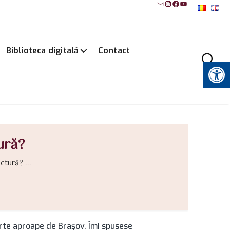
Mail
Instagram
Facebook
YouTube
Biblioteca digitală
Contact
Instrumente pentru accesibilitate
ură?
tură? ...
arte aproape de Braşov. Îmi spusese