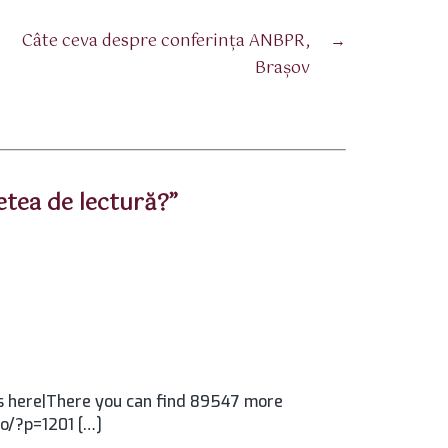
Câte ceva despre conferinţa ANBPR,
→
Braşov
tea de lectură?”
s here|There you can find 89547 more
ro/?p=1201 […]