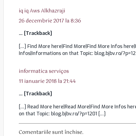
spune:
iq iq Aws Alkhazraji
26 decembrie 2017 la 8:36
… [Trackback]
[…] Find More here|Find More|Find More Infos here|
Infos|Informations on that Topic: blog.bjbv.ro/?p=12
spune:
informatica serviços
11 ianuarie 2018 la 21:44
… [Trackback]
[…] Read More here|Read More|Find More Infos here
on that Topic: blog.bjbv.ro/?p=1201 […]
Comentariile sunt închise.