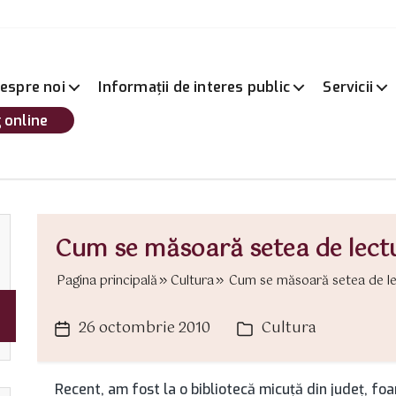
espre noi
Informații de interes public
Servicii
 online
Cum se măsoară setea de lect
Pagina principală
Cultura
Cum se măsoară setea de lec
26 octombrie 2010
Cultura
Dată
Categorii
articol
Recent, am fost la o bibliotecă micuţă din judeţ, fo