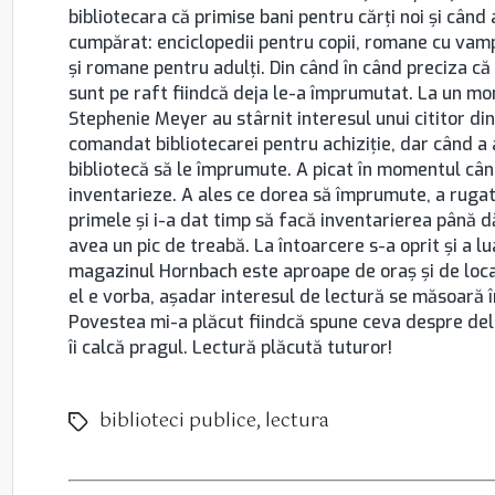
bibliotecara că primise bani pentru cărţi noi şi când
cumpărat: enciclopedii pentru copii, romane cu vampi
şi romane pentru adulţi. Din când în când preciza c
sunt pe raft fiindcă deja le-a împrumutat. La un mo
Stephenie Meyer au stârnit interesul unui cititor d
comandat bibliotecarei pentru achiziţie, dar când a 
bibliotecă să le împrumute. A picat în momentul când
inventarieze. A ales ce dorea să împrumute, a rugat
primele şi i-a dat timp să facă inventarierea până
avea un pic de treabă. La întoarcere s-a oprit şi a l
magazinul Hornbach este aproape de oraş şi de locali
el e vorba, aşadar interesul de lectură se măsoară î
Povestea mi-a plăcut fiindcă spune ceva despre delec
îi calcă pragul. Lectură plăcută tuturor!
biblioteci publice
,
lectura
Etichete