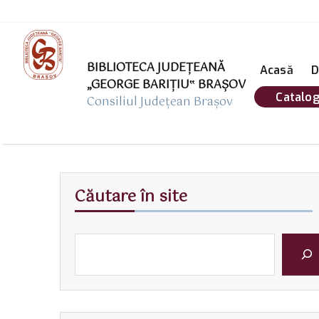
BIBLIOTECA JUDEȚEANĂ
Acasă
D
„GEORGE BARIŢIU‟ BRAŞOV
Catalog
Consiliul Județean Brașov
Căutare în site