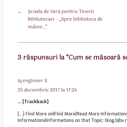
←
Şcoala de Vară pentru Tinerii
Bibliotecari – „Spre biblioteca de
mâine…”
3 răspunsuri la “Cum se măsoară se
spune:
Iq engineer X
25 decembrie 2017 la 17:24
… [Trackback]
[…] Find More on|Find More|Read More Information
Informations|Informations on that Topic: blog.bjbv.