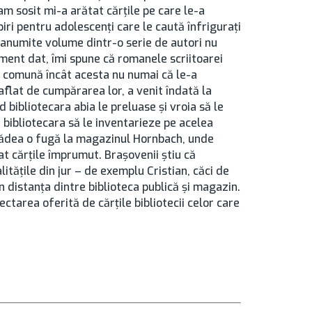
 am sosit mi-a arătat cărţile pe care le-a
ri pentru adolescenţi care le caută înfriguraţi
ă anumite volume dintr-o serie de autori nu
ment dat, îmi spune că romanele scriitoarei
in comună încât acesta nu numai că le-a
aflat de cumpărarea lor, a venit îndată la
 bibliotecara abia le preluase şi vroia să le
 bibliotecara să le inventarieze pe acelea
 dădea o fugă la magazinul Hornbach, unde
uat cărţile împrumut. Braşovenii ştiu că
tăţile din jur – de exemplu Cristian, căci de
n distanţa dintre biblioteca publică şi magazin.
tarea oferită de cărţile bibliotecii celor care