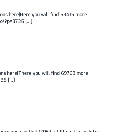
ons here|Here you will find 53415 more
.ro/?p=3735 […]
ns here|There you will find 69768 more
735 […]
ere you can find 17067 additional Infos|Infos