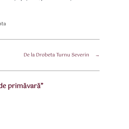
nta
De la Drobeta Turnu Severin
→
 de primăvară”