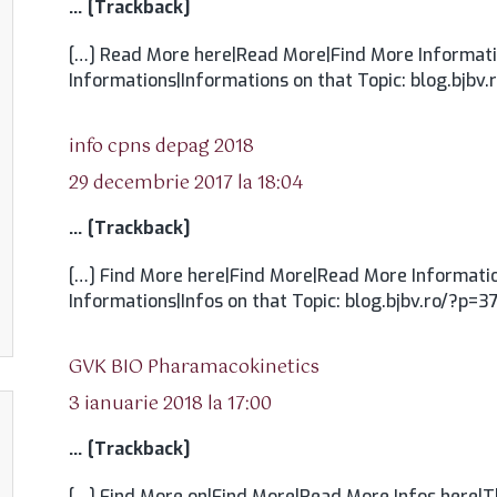
… [Trackback]
[…] Read More here|Read More|Find More Informati
Informations|Informations on that Topic: blog.bjbv
spune:
info cpns depag 2018
29 decembrie 2017 la 18:04
… [Trackback]
[…] Find More here|Find More|Read More Informatio
Informations|Infos on that Topic: blog.bjbv.ro/?p=3
spune:
GVK BIO Pharamacokinetics
3 ianuarie 2018 la 17:00
… [Trackback]
[…] Find More on|Find More|Read More Infos here|Th