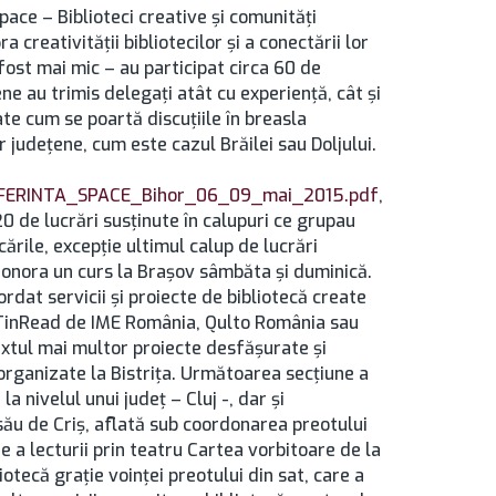
ace – Biblioteci creative și comunități
a creativității bibliotecilor și a conectării lor
fost mai mic – au participat circa 60 de
ne au trimis delegați atât cu experiență, cât și
rate cum se poartă discuțiile în breasla
r județene, cum este cazul Brăilei sau Doljului.
NFERINTA_SPACE_Bihor_06_09_mai_2015.pdf
,
20 de lucrări susținute în calupuri ce grupau
rile, excepție ultimul calup de lucrări
ot onora un curs la Brașov sâmbăta și duminică.
rdat servicii și proiecte de bibliotecă create
– TinRead de IME România, Qulto România sau
textul mai multor proiecte desfășurate și
organizate la Bistrița. Următoarea secțiune a
la nivelul unui județ – Cluj -, dar și
său de Criș, aflată sub coordonarea preotului
e a lecturii prin teatru Cartea vorbitoare de la
otecă grație voinței preotului din sat, care a