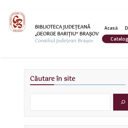
BIBLIOTECA JUDEȚEANĂ
Acasă
D
„GEORGE BARIŢIU‟ BRAŞOV
Catalog
Consiliul Județean Brașov
Căutare în site