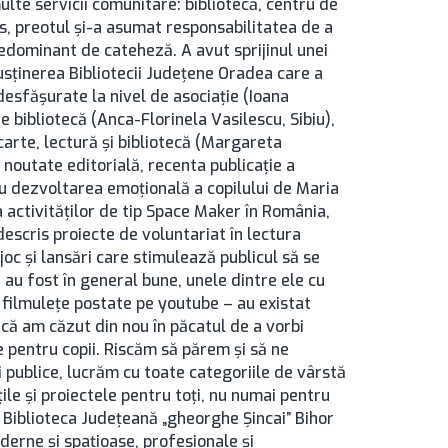
ulte servicii comunitare: bibliotecă, centru de
os, preotul și-a asumat responsabilitatea de a
predominant de cateheză. A avut sprijinul unei
susținerea Bibliotecii Județene Oradea care a
esfășurate la nivel de asociație (Ioana
e bibliotecă (Anca-Florinela Vasilescu, Sibiu),
 carte, lectură și bibliotecă (Margareta
 noutate editorială, recenta publicație a
tru dezvoltarea emoțională a copilului de Maria
 activităților de tip Space Maker în România,
descris proiecte de voluntariat în lectura
joc și lansări care stimulează publicul să se
 au fost în general bune, unele dintre ele cu
 filmuleţe postate pe youtube – au existat
 că am căzut din nou în păcatul de a vorbi
 pentru copii. Riscăm să părem și să ne
 publice, lucrăm cu toate categoriile de vârstă
ile și proiectele pentru toți, nu numai pentru
a Biblioteca Județeană „gheorghe Şincai” Bihor
moderne și spațioase, profesionale și