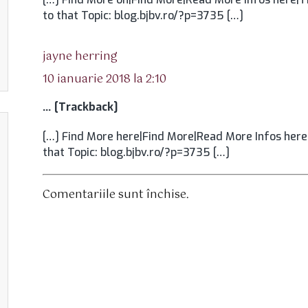
to that Topic: blog.bjbv.ro/?p=3735 […]
spune:
jayne herring
10 ianuarie 2018 la 2:10
… [Trackback]
[…] Find More here|Find More|Read More Infos here
that Topic: blog.bjbv.ro/?p=3735 […]
Comentariile sunt închise.