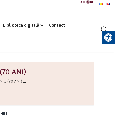
Mail
Instagram
Facebook
YouTube
Biblioteca digitală
Contact
Instrumente pentru accesibilitate
70 ANI)
 (70 ANI) ...
ANIU