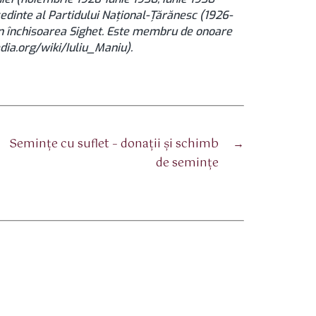
edinte al Partidului Național-Țărănesc (1926-
 în închisoarea Sighet. Este membru de onoare
dia.org/wiki/Iuliu_Maniu).
Seminţe cu suflet – donaţii şi schimb
→
de seminţe