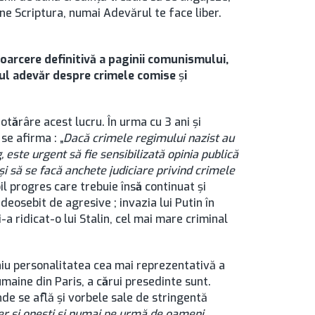
ne Scriptura, numai Adevărul te face liber.
ntoarcere definitivă a paginii comunismului,
gul adevăr despre crimele comise
ş
i
hot
ă
râre acest lucru. În urma cu 3 ani şi
se afirma : „
Dacă crimele regimului nazist au
 este urgent să fie sensibilizată opinia publică
şi să se facă anchete judiciare privind crimele
il progres care trebuie îns
ă
continuat şi
 deosebit de agresive ; invazia lui Putin în
-a ridicat-o lui Stalin, cel mai mare criminal
niu personalitatea cea mai reprezentativă a
maine din Paris, a c
ă
rui presedinte sunt.
nde se află şi vorbele sale de stringentă
r şi oneşti şi numai pe urmă de oameni