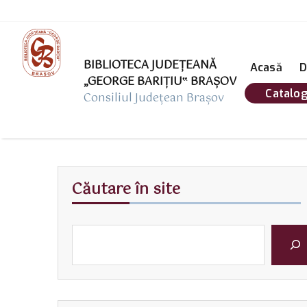
BIBLIOTECA JUDEȚEANĂ
Acasă
D
„GEORGE BARIŢIU‟ BRAŞOV
Catalog
Consiliul Județean Brașov
Căutare în site