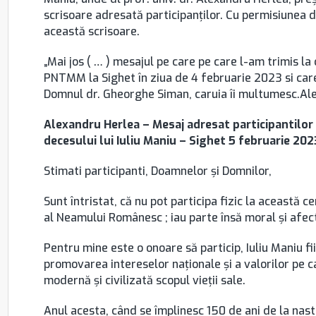
scrisoare adresată participanţilor. Cu permisiunea 
această scrisoare.
„Mai jos ( … ) mesajul pe care pe care l-am trimis
PNTMM la Sighet în ziua de 4 februarie 2023 si care 
Domnul dr. Gheorghe Siman, caruia îi multumesc.Al
Alexandru Herlea – Mesaj adresat participantilor
decesului lui Iuliu Maniu – Sighet 5 februarie 202
Stimati participanti, Doamnelor şi Domnilor,
Sunt întristat, că nu pot participa fizic la această 
al Neamului Românesc ; iau parte însă moral şi afecti
Pentru mine este o onoare să particip, Iuliu Maniu fi
promovarea intereselor naţionale şi a valorilor pe c
modernă şi civilizată scopul vieţii sale.
Anul acesta, când se împlinesc 150 de ani de la nas