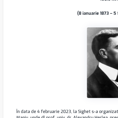
(8 ianuarie 1873 – 5
În data de 4 februarie 2023, la Sighet s-a organiz
Maniu, unde dl prof. univ. dr. Alexandru Herlea, pr