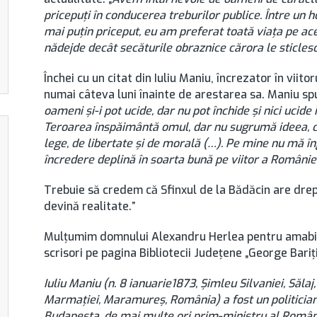
pricepuţi în conducerea treburilor publice. Între un ho
mai puţin priceput, eu am preferat toată viaţa pe ac
nădejde decât secăturile obraznice cărora le sticles
Închei cu un citat din Iuliu Maniu, încrezator în viito
numai câteva luni înainte de arestarea sa. Maniu sp
oameni şi-i pot ucide, dar nu pot închide şi nici ucide i
Teroarea înspăimântă omul, dar nu sugrumă ideea, ca
lege, de libertate şi de morală (…). Pe mine nu mă în
încredere deplină în soarta bună pe viitor a Românie
Trebuie să credem că Sfinxul de la Bădăcin are drep
devină realitate.”
Mulţumim domnului Alexandru Herlea pentru amabili
scrisori pe pagina Bibliotecii Judeţene „George Bariţ
Iuliu Maniu (n. 8 ianuarie1873, Șimleu Silvaniei, Săla
Marmației, Maramureș, România) a fost un politician
Budapesta, de mai multe ori prim-ministru al Români