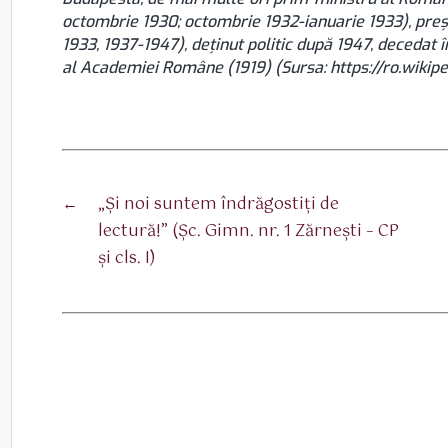
octombrie 1930; octombrie 1932-ianuarie 1933), preș
1933, 1937-1947), deținut politic după 1947, decedat
al Academiei Române (1919) (Sursa: https://ro.wikipe
←
„Şi noi suntem îndrăgostiţi de
lectură!” (Şc. Gimn. nr. 1 Zărneşti – CP
şi cls. I)