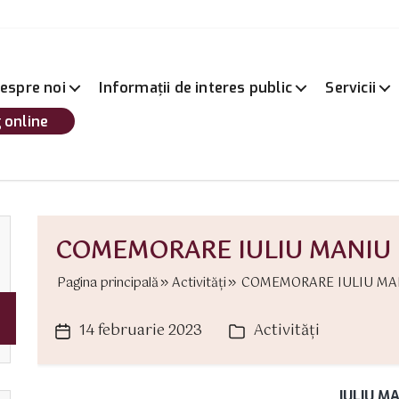
espre noi
Informații de interes public
Servicii
 online
COMEMORARE IULIU MANIU (
Pagina principală
Activităţi
COMEMORARE IULIU MANIU
14 februarie 2023
Activităţi
Dată
Categorii
articol
IULIU M