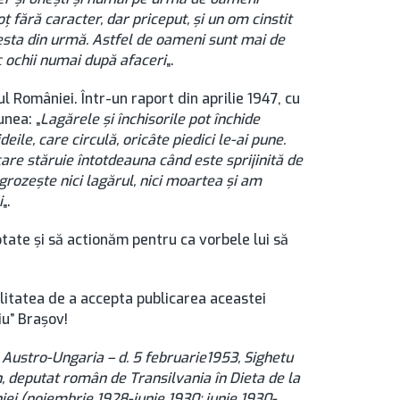
ţ fără caracter, dar priceput, şi un om cinstit
esta din urmă. Astfel de oameni sunt mai de
c ochii numai după afaceri
„.
rul României. Într-un raport din aprilie 1947, cu
unea: „
Lagărele şi închisorile pot închide
deile, care circulă, oricâte piedici le-ai pune.
re stăruie întotdeauna când este sprijinită de
grozeşte nici lagărul, nici moartea şi am
i
„.
tate şi să actionăm pentru ca vorbele lui să
tatea de a accepta publicarea aceastei
iu” Braşov!
j, Austro-Ungaria – d. 5 februarie1953, Sighetu
, deputat român de Transilvania în Dieta de la
ei (noiembrie 1928-iunie 1930; iunie 1930-