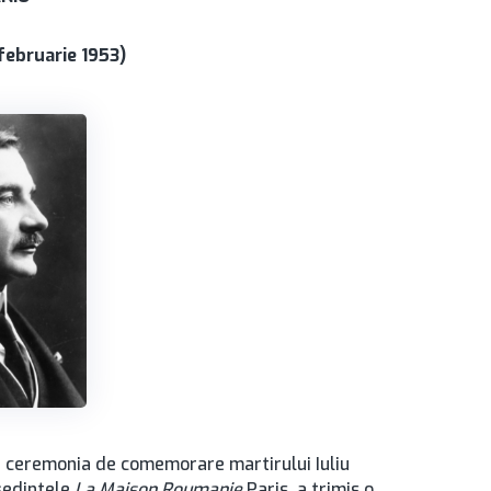
 februarie 1953)
at ceremonia de comemorare martirului Iuliu
eşedintele
La Maison Roumanie
Paris, a trimis o