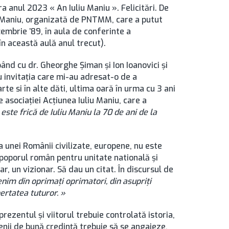
ara anul 2023 « An Iuliu Maniu ». Felicitări. De
iu Maniu, organizată de PNTMM, care a putut
embrie ’89, în aula de conferinte a
în această aulă anul trecut).
nd cu dr. Gheorghe Şiman şi Ion Ioanovici şi
u invitaţia care mi-au adresat-o de a
te si în alte dăti, ultima oară în urma cu 3 ani
 asociaţiei Acţiunea Iuliu Maniu, care a
i este frică de Iuliu Maniu la 70 de ani de la
a unei Românii civilizate, europene, nu este
 poporul român pentru unitate natională şi
, un vizionar. Să dau un citat. În discursul de
nim din oprimaţi oprimatori, din
asupriţi
bertatea tuturo
r. »
ezentul şi viitorul trebuie controlată istoria,
enii de bună credinţă trebuie să se angajeze,