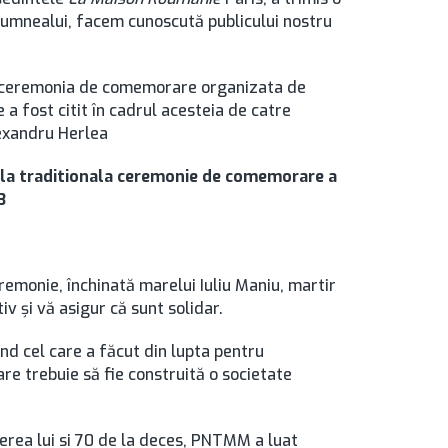
dumnealui, facem cunoscută publicului nostru
 la ceremonia de comemorare organizata de
a fost citit în cadrul acesteia de catre
exandru Herlea
 la traditionala ceremonie de comemorare a
3
ceremonie, închinată marelui Iuliu Maniu, martir
v şi vă asigur că sunt solidar.
ind cel care a făcut din lupta pentru
are trebuie să fie construită o societate
terea lui si 70 de la deces, PNTMM a luat