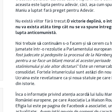
aceasta este lupta pentru adevăr, căci, aşa cum spu
Maniu a luptat fară preget pentru Adevăr.
Nu există viitor fără trecut.
O victorie deplină, o î
nu va exista atâta timp cât nu se va spune între
lupta anticomunistă
.
Noi trebuie s
ă
continu
ă
m s-o facem şi s
ă
cerem cu 
jumatate într-o rezolutie a Parlamentului european 
fost judecate şi pedepsite la procesul de la Nürnberg,
pentru a se face un bilanţ moral al acestei perioade 
stalinismului şi ale altor dictaturi.
” Este un remarcab
consolidat. Fortele întunericului sunt ast
ă
zi din nou
Ucraina este revelatoare ca şi noua statuie pe care i
din istorie.
Înca o informaţie privind atenţia acord
ă
lui Iuliu Ma
României europene, pe care Asociaţia La Maison Rou
Efigia lui este pe pagina de Facebook a asociatiei, u
actualitate: „
Avem întâi nevoie de oameni de caracte