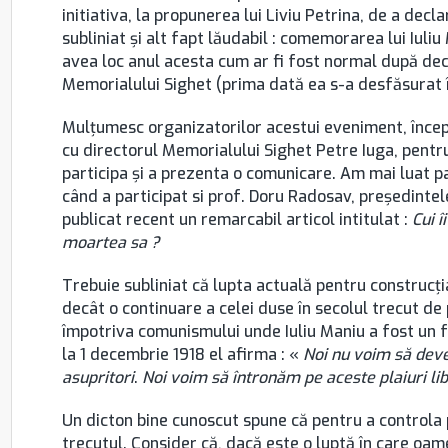
initiativa, la propunerea lui Liviu Petrina, de a decl
subliniat şi alt fapt lăudabil : comemorarea lui Iul
avea loc anul acesta cum ar fi fost normal după dec
Memorialului Sighet (prima dată ea s-a desfăsurat 
Mulţumesc organizatorilor acestui eveniment, începâ
cu directorul Memorialului Sighet Petre Iuga, pentr
participa şi a prezenta o comunicare. Am mai luat par
când a participat si prof. Doru Radosav, preşedintele
publicat recent un remarcabil articol intitulat :
Cui î
moartea sa ?
Trebuie subliniat că lupta actuală pentru construcţi
decât o continuare a celei duse în secolul trecut de
împotriva comunismului unde Iuliu Maniu a fost un far
la 1 decembrie 1918 el afirma : «
Noi
nu
voim să deve
asupritori
.
Noi voim să întronăm pe aceste plaiuri li
Un dicton bine cunoscut spune că pentru a controla pr
trecutul. Consider că, dacă este o luptă în care oam